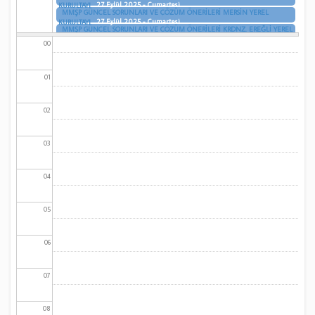
27 Eylül 2025 - Cumartesi
KURULTAYI
MMŞP GÜNCEL SORUNLARI VE ÇÖZÜM ÖNERİLERİ MERSİN YEREL
27 Eylül 2025 - Cumartesi
KURULTAYI
MMŞP GÜNCEL SORUNLARI VE ÇÖZÜM ÖNERİLERİ KRDNZ. EREĞLİ YEREL
27 Eylül 2025 - Cumartesi
KURULTAYI
00
01
02
03
04
05
06
07
08