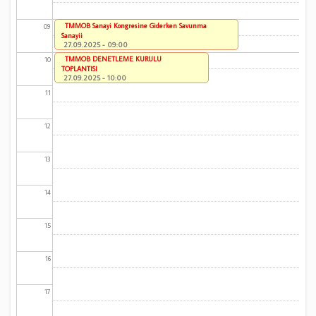
TMMOB Sanayi Kongresine Giderken Savunma
09
Sanayii
27.09.2025 - 09:00
TMMOB DENETLEME KURULU
10
TOPLANTISI
27.09.2025 - 10:00
11
12
13
14
15
16
17