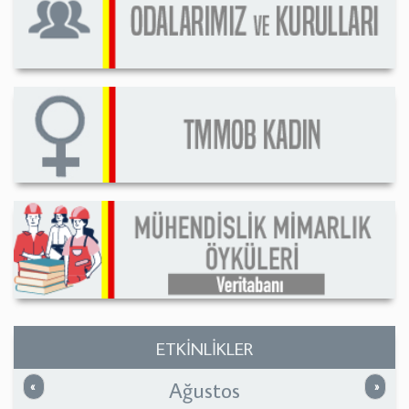
ETKİNLİKLER
Ağustos
Önceki
Sonrak
«
»