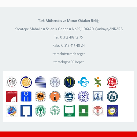
Türk Mühendis ve Mimar Odaları Birliği
Kocatepe Mahallesi Selanik Caddesi No:19/1 06420 Çankaya/ANKARA
Tel: 0 312 418 12 75
Faks: 0 312 417 48 24
tmmob@tmmob.org.tr
tmmob@hs03.kep.tr