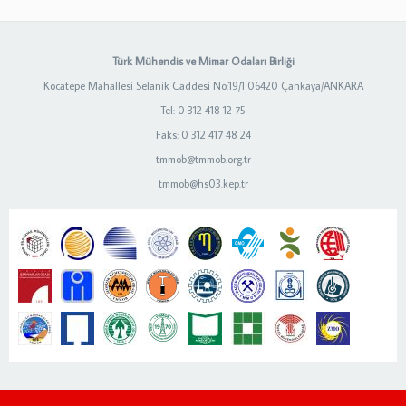
Türk Mühendis ve Mimar Odaları Birliği
Kocatepe Mahallesi Selanik Caddesi No:19/1 06420 Çankaya/ANKARA
Tel: 0 312 418 12 75
Faks: 0 312 417 48 24
tmmob@tmmob.org.tr
tmmob@hs03.kep.tr