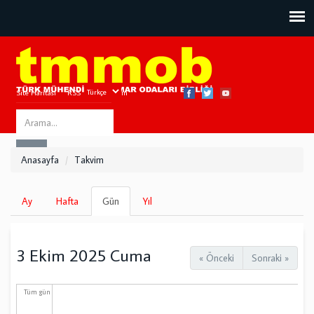
Site Haritası
RSS
Bize Ulaşın
Search
ARA
this
Anasayfa
Takvim
site
Birincil
Ay
Hafta
Gün
(etkin
Yıl
sekmeler
sekme)
3 Ekim 2025 Cuma
« Önceki
Sonraki »
Tüm gün