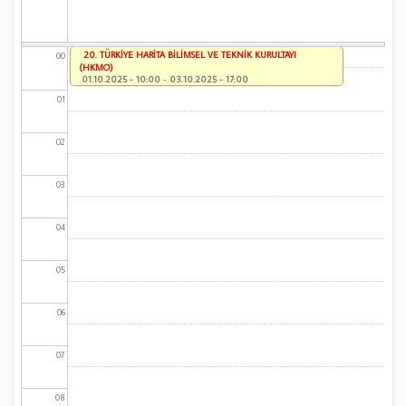
20. TÜRKİYE HARİTA BİLİMSEL VE TEKNİK KURULTAYI
00
(HKMO)
01.10.2025 - 10:00
-
03.10.2025 - 17:00
01
02
03
04
05
06
07
08