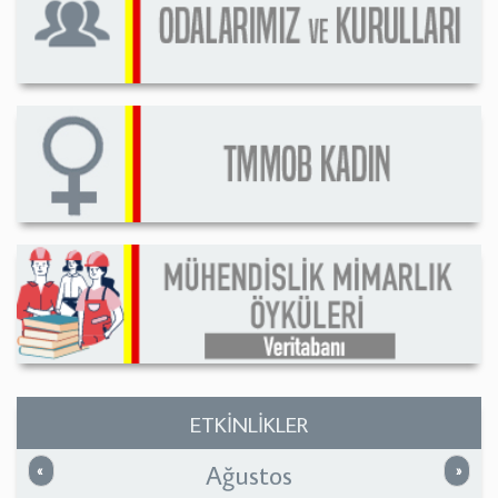
ETKİNLİKLER
Ağustos
Önceki
Sonrak
«
»