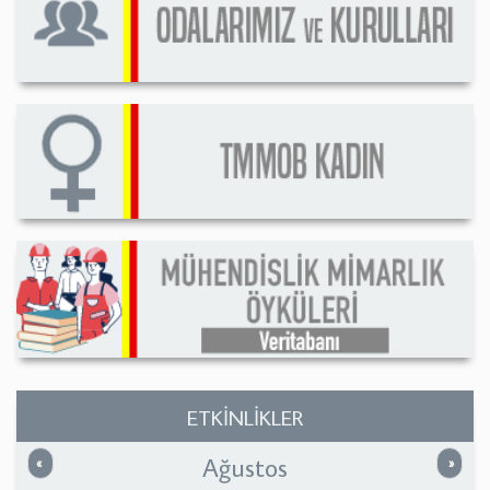
ETKİNLİKLER
Ağustos
Önceki
Sonrak
«
»