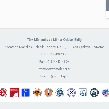
Türk Mühendis ve Mimar Odaları Birliği
Kocatepe Mahallesi Selanik Caddesi No:19/1 06420 Çankaya/ANKARA
Tel: 0 312 418 12 75
Faks: 0 312 417 48 24
tmmob@tmmob.org.tr
tmmob@hs03.kep.tr