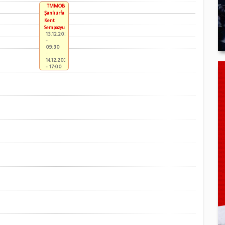
TMMOB
Şanlıurfa
Kent
Sempozyumu
13.12.2025
-
09:30
-
14.12.2025
- 17:00