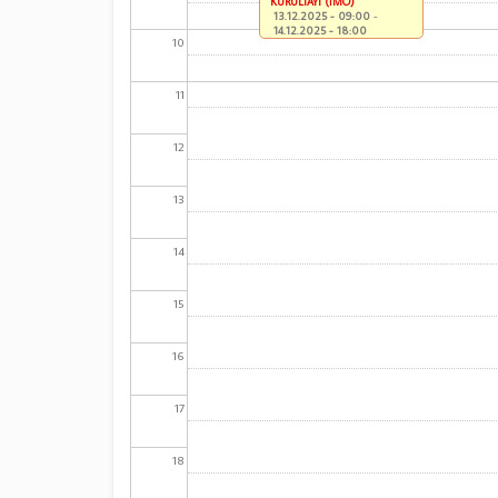
KURULTAYI (İMO)
13.12.2025 - 09:00
-
14.12.2025 - 18:00
10
11
12
13
14
15
16
17
18