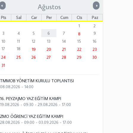
Ağustos
Önceki
Sonraki
«
»
Pts
Sal
Çar
Per
Cum
Cts
Paz
1
2
3
4
5
6
7
9
8
10
11
12
13
14
15
16
17
18
19
20
21
22
23
24
25
26
27
28
29
30
31
TMMOB YÖNETİM KURULU TOPLANTISI
08.08.2026 - 14:00
16. PEYZAJMO YAZ EĞİTİM KAMPI
19.08.2026 - 09:30
-
29.08.2026 - 17:00
ZMO ÖĞRENCİ YAZ EĞİTİM KAMPI
28.08.2026 - 09:00
-
03.09.2026 - 17:00