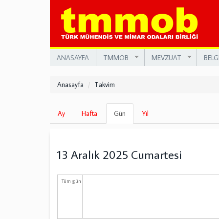
Ana
içeriğe
atla
ANASAYFA
TMMOB
MEVZUAT
BELG
Anasayfa
Takvim
Birincil
Ay
Hafta
Gün
(etkin
Yıl
sekmeler
sekme)
13 Aralık 2025 Cumartesi
Tüm gün