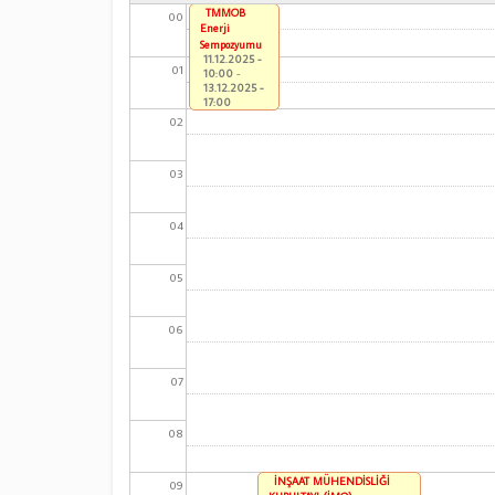
TMMOB
00
Enerji
Sempozyumu
11.12.2025 -
01
10:00
-
13.12.2025 -
17:00
02
03
04
05
06
07
08
İNŞAAT MÜHENDİSLİĞİ
09