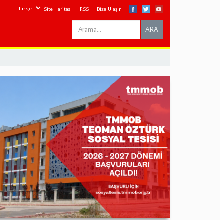
Site Haritası
RSS
Bize Ulaşın
Search
ARA
this
site