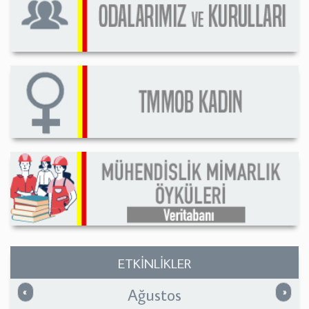
ETKİNLİKLER
Ağustos
Önceki
Sonrak
«
»