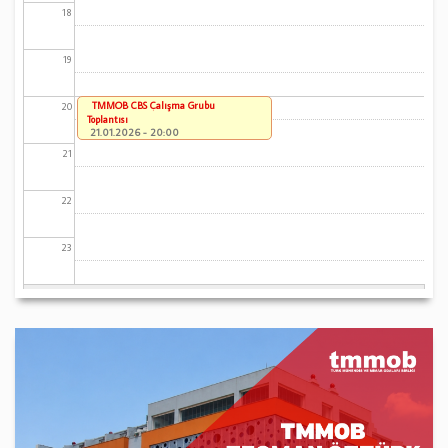
18
19
TMMOB CBS Çalışma Grubu
20
Toplantısı
21.01.2026 - 20:00
21
22
23