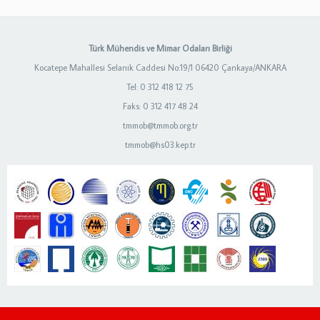
Türk Mühendis ve Mimar Odaları Birliği
Kocatepe Mahallesi Selanik Caddesi No:19/1 06420 Çankaya/ANKARA
Tel: 0 312 418 12 75
Faks: 0 312 417 48 24
tmmob@tmmob.org.tr
tmmob@hs03.kep.tr