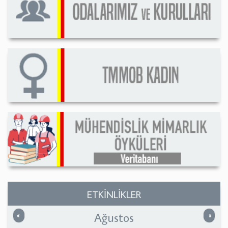
ETKİNLİKLER
Ağustos
Önceki
Sonrak
«
»