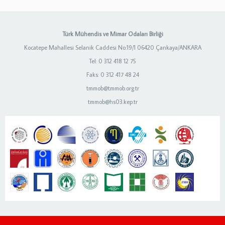
Türk Mühendis ve Mimar Odaları Birliği
Kocatepe Mahallesi Selanik Caddesi No:19/1 06420 Çankaya/ANKARA
Tel: 0 312 418 12 75
Faks: 0 312 417 48 24
tmmob@tmmob.org.tr
tmmob@hs03.kep.tr