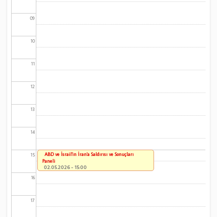
09
10
11
12
13
14
ABD ve İsrail'in İran'a Saldırısı ve Sonuçları
15
Paneli
02.05.2026 - 15:00
16
17