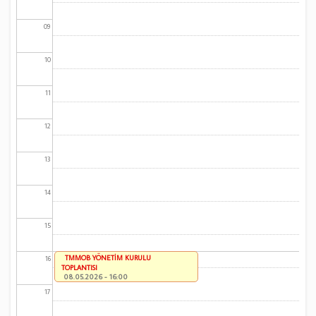
09
10
11
12
13
14
15
TMMOB YÖNETİM KURULU
16
TOPLANTISI
08.05.2026 - 16:00
17