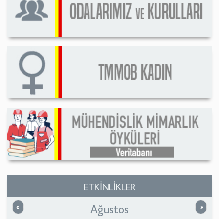
ETKİNLİKLER
Ağustos
Önceki
Sonrak
«
»