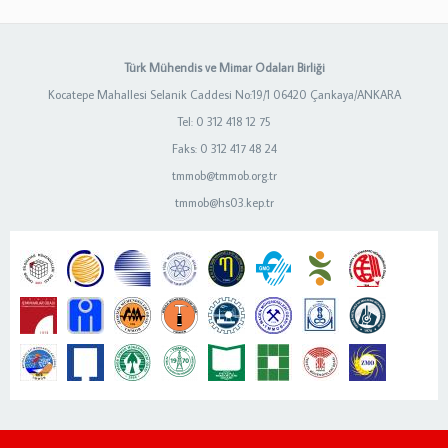
Türk Mühendis ve Mimar Odaları Birliği
Kocatepe Mahallesi Selanik Caddesi No:19/1 06420 Çankaya/ANKARA
Tel: 0 312 418 12 75
Faks: 0 312 417 48 24
tmmob@tmmob.org.tr
tmmob@hs03.kep.tr