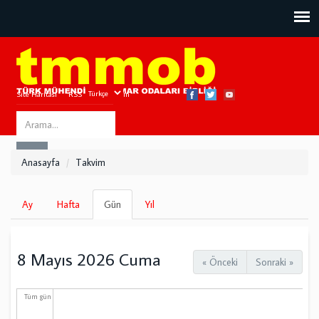
Site Haritası
RSS
Bize Ulaşın
Search
ARA
this
Anasayfa
Takvim
site
Birincil
Ay
Hafta
Gün
(etkin
Yıl
sekmeler
sekme)
8 Mayıs 2026 Cuma
« Önceki
Sonraki »
Tüm gün