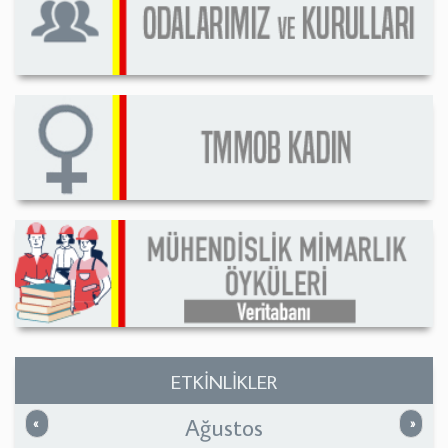
ETKİNLİKLER
Ağustos
Önceki
Sonrak
«
»