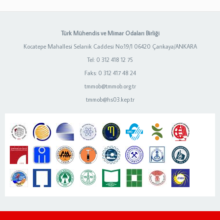
Türk Mühendis ve Mimar Odaları Birliği
Kocatepe Mahallesi Selanik Caddesi No:19/1 06420 Çankaya/ANKARA
Tel: 0 312 418 12 75
Faks: 0 312 417 48 24
tmmob@tmmob.org.tr
tmmob@hs03.kep.tr