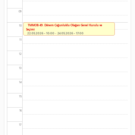
09
TMMOB 49. Dönem Çoğunluklu Olağan Genel Kurulu ve
10
Seçimi
22.05.2026 - 10:00
-
24.05.2026 - 17:00
11
12
13
14
15
16
17