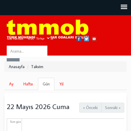
Site Haritası
RSS
Bize Ulaşın
Search
ARA
this
Anasayfa
Takvim
site
Birincil
Ay
Hafta
Gün
(etkin
Yıl
sekmeler
sekme)
22 Mayıs 2026 Cuma
« Önceki
Sonraki »
Tüm gün