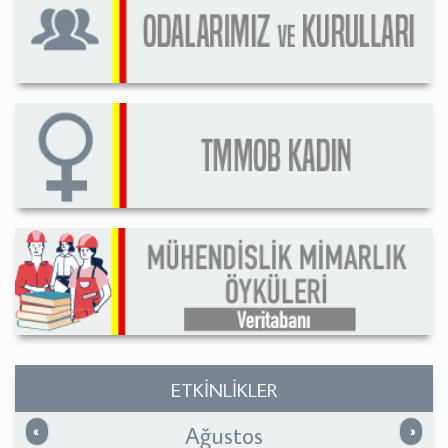
ETKİNLİKLER
Ağustos
Önceki
Sonrak
«
»