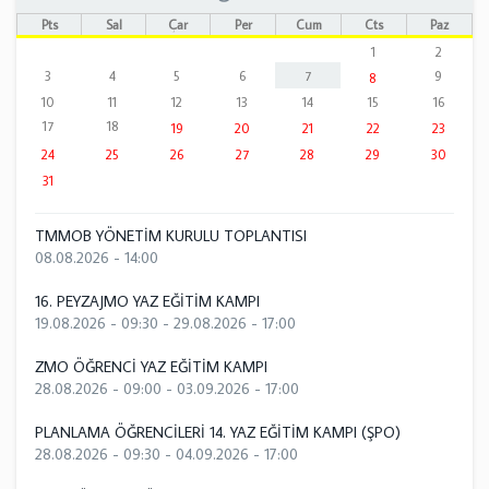
Pts
Sal
Çar
Per
Cum
Cts
Paz
1
2
3
4
5
6
7
9
8
10
11
12
13
14
15
16
17
18
19
20
21
22
23
24
25
26
27
28
29
30
31
TMMOB YÖNETİM KURULU TOPLANTISI
08.08.2026 - 14:00
16. PEYZAJMO YAZ EĞİTİM KAMPI
19.08.2026 - 09:30
-
29.08.2026 - 17:00
ZMO ÖĞRENCİ YAZ EĞİTİM KAMPI
28.08.2026 - 09:00
-
03.09.2026 - 17:00
PLANLAMA ÖĞRENCİLERİ 14. YAZ EĞİTİM KAMPI (ŞPO)
28.08.2026 - 09:30
-
04.09.2026 - 17:00