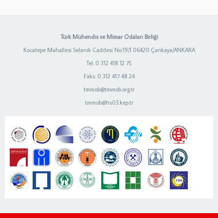
Türk Mühendis ve Mimar Odaları Birliği
Kocatepe Mahallesi Selanik Caddesi No:19/1 06420 Çankaya/ANKARA
Tel: 0 312 418 12 75
Faks: 0 312 417 48 24
tmmob@tmmob.org.tr
tmmob@hs03.kep.tr