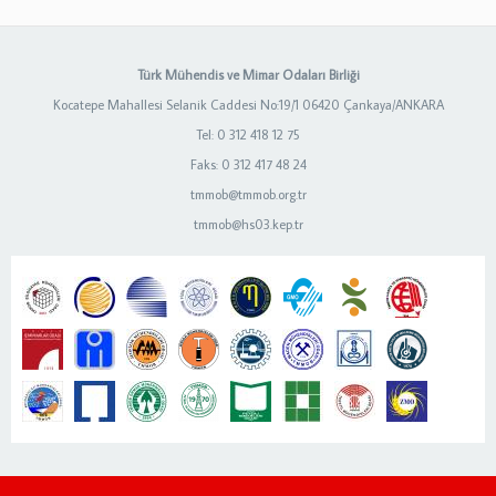
Türk Mühendis ve Mimar Odaları Birliği
Kocatepe Mahallesi Selanik Caddesi No:19/1 06420 Çankaya/ANKARA
Tel: 0 312 418 12 75
Faks: 0 312 417 48 24
tmmob@tmmob.org.tr
tmmob@hs03.kep.tr