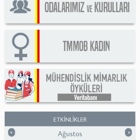
ETKİNLİKLER
Ağustos
Önceki
Sonrak
«
»