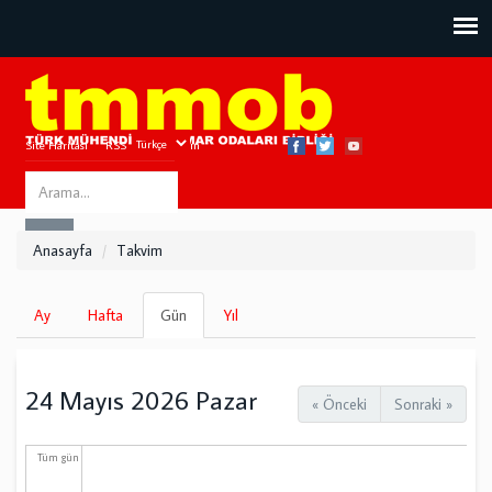
Site Haritası
RSS
Bize Ulaşın
Search
ARA
this
Anasayfa
Takvim
site
Birincil
Ay
Hafta
Gün
(etkin
Yıl
sekmeler
sekme)
24 Mayıs 2026 Pazar
« Önceki
Sonraki »
Tüm gün