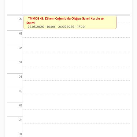
TMMOB 49. Dönem Çoğunluklu Olağan Genel Kurulu ve
00
Seçimi
22.05.2026 - 10:00
-
24.05.2026 - 17:00
01
02
03
04
05
06
07
08