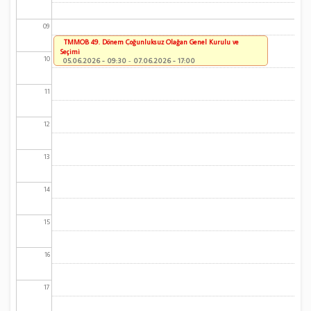
09
TMMOB 49. Dönem Çoğunluksuz Olağan Genel Kurulu ve
Seçimi
10
05.06.2026 - 09:30
-
07.06.2026 - 17:00
11
12
13
14
15
16
17