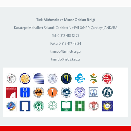
Türk Mühendis ve Mimar Odaları Birliği
Kocatepe Mahallesi Selanik Caddesi No:19/1 06420 Çankaya/ANKARA
Tel: 0 312 418 12 75
Faks: 0 312 417 48 24
tmmob@tmmob.org.tr
tmmob@hs03.kep.tr