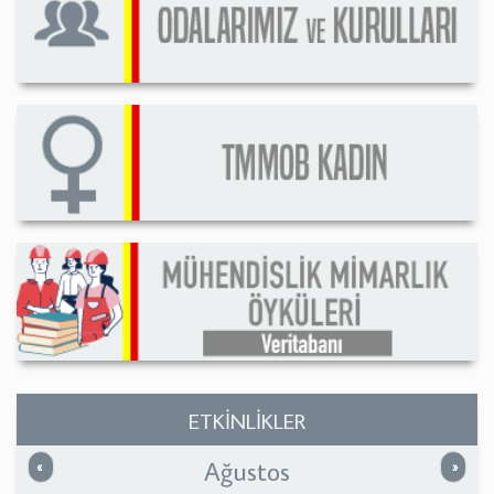
ETKİNLİKLER
Ağustos
Önceki
Sonrak
«
»