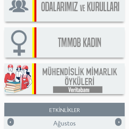
ETKİNLİKLER
Ağustos
Önceki
Sonrak
«
»