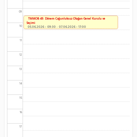
09
TMMOB 49. Dönem Çoğunluksuz Olağan Genel Kurulu ve
Seçimi
10
05.06.2026 - 09:30
-
07.06.2026 - 17:00
11
12
13
14
15
16
17