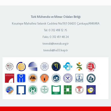
Türk Mühendis ve Mimar Odaları Birliği
Kocatepe Mahallesi Selanik Caddesi No:19/1 06420 Çankaya/ANKARA
Tel: 0 312 418 12 75
Faks: 0 312 417 48 24
tmmob@tmmob.org.tr
tmmob@hs03.kep.tr