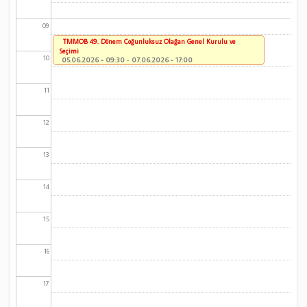
09
TMMOB 49. Dönem Çoğunluksuz Olağan Genel Kurulu ve
Seçimi
10
05.06.2026 - 09:30
-
07.06.2026 - 17:00
11
12
13
14
15
16
17