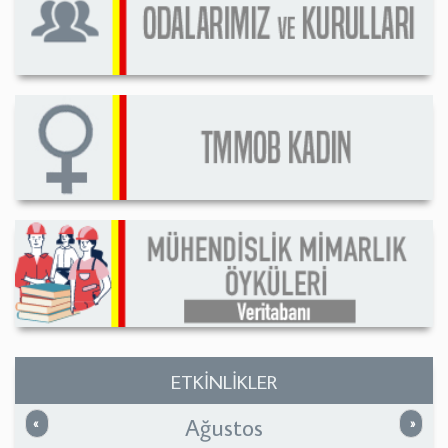
ETKİNLİKLER
Ağustos
Önceki
Sonrak
«
»