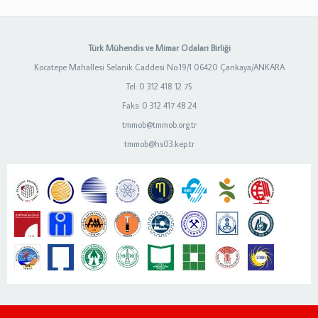
Türk Mühendis ve Mimar Odaları Birliği
Kocatepe Mahallesi Selanik Caddesi No:19/1 06420 Çankaya/ANKARA
Tel: 0 312 418 12 75
Faks: 0 312 417 48 24
tmmob@tmmob.org.tr
tmmob@hs03.kep.tr