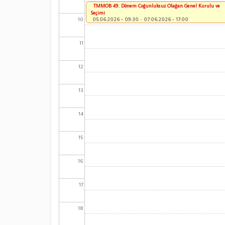
TMMOB 49. Dönem Çoğunluksuz Olağan Genel Kurulu ve
Seçimi
10
05.06.2026 - 09:30
-
07.06.2026 - 17:00
11
12
13
14
15
16
17
18