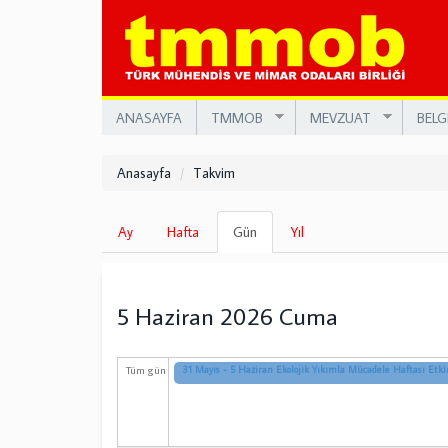
Ana
içeriğe
atla
ANASAYFA
TMMOB
MEVZUAT
BELG
Anasayfa
Takvim
Birincil
Ay
Hafta
Gün
(etkin
Yıl
sekmeler
sekme)
5 Haziran 2026 Cuma
Tüm gün
31 Mayıs - 5 Haziran Ekolojik Yıkımla Mücadele Haftası Etkin