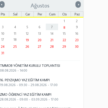
Ağustos
Önceki
Sonraki
«
»
Pts
Sal
Çar
Per
Cum
Cts
Paz
1
2
3
4
5
6
7
9
8
10
11
12
13
14
15
16
17
18
19
20
21
22
23
24
25
26
27
28
29
30
31
TMMOB YÖNETİM KURULU TOPLANTISI
08.08.2026 - 14:00
16. PEYZAJMO YAZ EĞİTİM KAMPI
19.08.2026 - 09:30
-
29.08.2026 - 17:00
ZMO ÖĞRENCİ YAZ EĞİTİM KAMPI
28.08.2026 - 09:00
-
03.09.2026 - 17:00