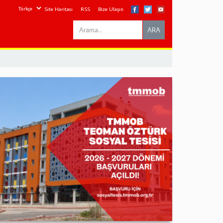
Site Haritası
RSS
Bize Ulaşın
Search
ARA
this
site