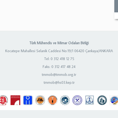
Türk Mühendis ve Mimar Odaları Birliği
Kocatepe Mahallesi Selanik Caddesi No:19/1 06420 Çankaya/ANKARA
Tel: 0 312 418 12 75
Faks: 0 312 417 48 24
tmmob@tmmob.org.tr
tmmob@hs03.kep.tr