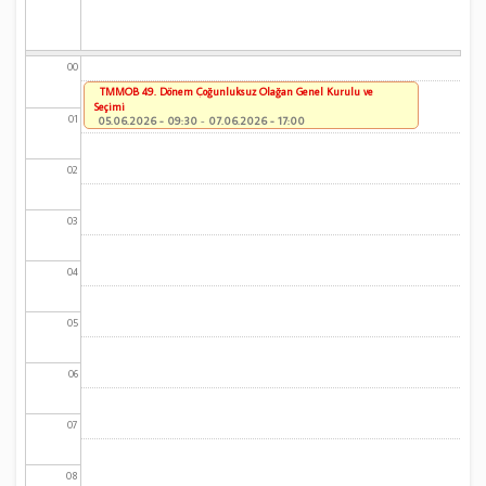
00
TMMOB 49. Dönem Çoğunluksuz Olağan Genel Kurulu ve
Seçimi
01
05.06.2026 - 09:30
-
07.06.2026 - 17:00
02
03
04
05
06
07
08