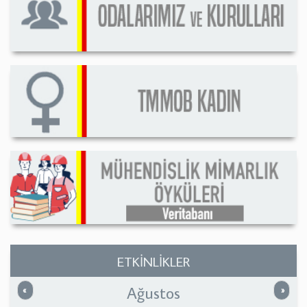
ETKİNLİKLER
Ağustos
Önceki
Sonrak
«
»