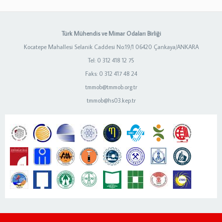
Türk Mühendis ve Mimar Odaları Birliği
Kocatepe Mahallesi Selanik Caddesi No:19/1 06420 Çankaya/ANKARA
Tel: 0 312 418 12 75
Faks: 0 312 417 48 24
tmmob@tmmob.org.tr
tmmob@hs03.kep.tr