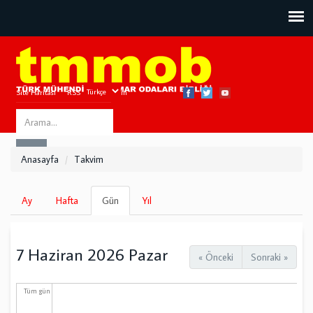
Site Haritası
RSS
Bize Ulaşın
Search
ARA
this
Anasayfa
Takvim
site
Birincil
Ay
Hafta
Gün
(etkin
Yıl
sekmeler
sekme)
7 Haziran 2026 Pazar
« Önceki
Sonraki »
Tüm gün