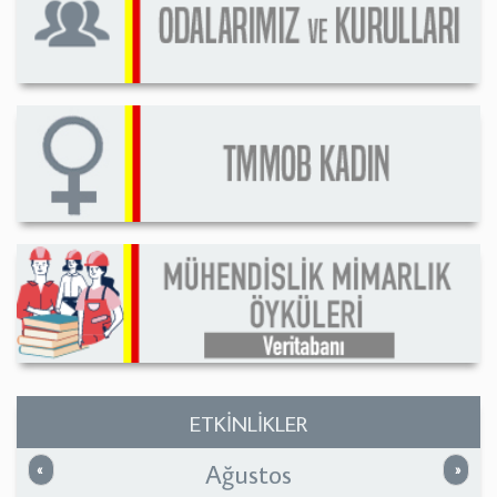
ETKİNLİKLER
Ağustos
Önceki
Sonrak
«
»