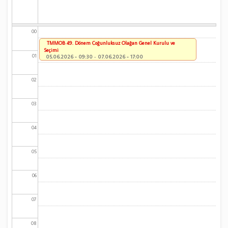
00
TMMOB 49. Dönem Çoğunluksuz Olağan Genel Kurulu ve
Seçimi
01
05.06.2026 - 09:30
-
07.06.2026 - 17:00
02
03
04
05
06
07
08