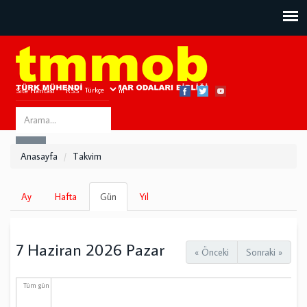
Site Haritası
RSS
Bize Ulaşın
Search
ARA
this
Anasayfa
Takvim
site
Birincil
Ay
Hafta
Gün
(etkin
Yıl
sekmeler
sekme)
7 Haziran 2026 Pazar
« Önceki
Sonraki »
Tüm gün