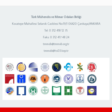
Türk Mühendis ve Mimar Odaları Birliği
Kocatepe Mahallesi Selanik Caddesi No:19/1 06420 Çankaya/ANKARA
Tel: 0 312 418 12 75
Faks: 0 312 417 48 24
tmmob@tmmob.org.tr
tmmob@hs03.kep.tr