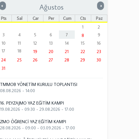
Ağustos
Önceki
Sonraki
«
»
Pts
Sal
Çar
Per
Cum
Cts
Paz
1
2
3
4
5
6
7
9
8
10
11
12
13
14
15
16
17
18
19
20
21
22
23
24
25
26
27
28
29
30
31
TMMOB YÖNETİM KURULU TOPLANTISI
08.08.2026 - 14:00
16. PEYZAJMO YAZ EĞİTİM KAMPI
19.08.2026 - 09:30
-
29.08.2026 - 17:00
ZMO ÖĞRENCİ YAZ EĞİTİM KAMPI
28.08.2026 - 09:00
-
03.09.2026 - 17:00