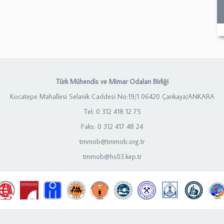
Türk Mühendis ve Mimar Odaları Birliği
Kocatepe Mahallesi Selanik Caddesi No:19/1 06420 Çankaya/ANKARA
Tel: 0 312 418 12 75
Faks: 0 312 417 48 24
tmmob@tmmob.org.tr
tmmob@hs03.kep.tr