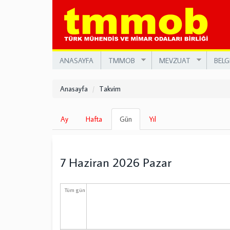
Ana
içeriğe
atla
ANASAYFA
TMMOB
MEVZUAT
BELG
Anasayfa
Takvim
Birincil
Ay
Hafta
Gün
(etkin
Yıl
sekmeler
sekme)
7 Haziran 2026 Pazar
Tüm gün