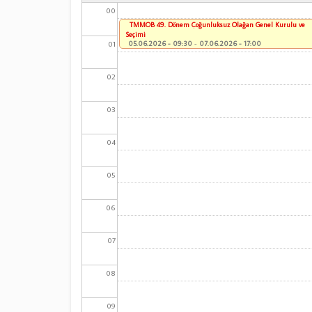
00
TMMOB 49. Dönem Çoğunluksuz Olağan Genel Kurulu ve
Seçimi
01
05.06.2026 - 09:30
-
07.06.2026 - 17:00
02
03
04
05
06
07
08
09