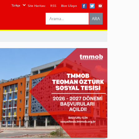
Site Haritası
RSS
Bize Ulaşın
Search
ARA
this
site