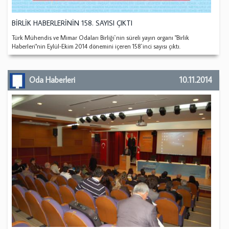
BİRLİK HABERLERİNİN 158. SAYISI ÇIKTI
Türk Mühendis ve Mimar Odaları Birliği`nin süreli yayın organı "Birlik
Haberleri"nin Eylül-Ekim 2014 dönemini içeren 158`inci sayısı çıktı.
Oda Haberleri
10.11.2014