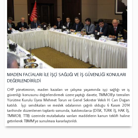
MADEN FACİALARI İLE İŞÇİ SAĞLIĞI VE İŞ GÜVENLİĞİ KONULARI
DEĞERLENDİRİLDİ
CHP yönetiminin, maden kazaları ve çalışma yaşamında işçi sağlığı ve iş
güvenliği konusunu değerlendirmek üzere yaptığı davete, TMMOB’yi temsilen
Yürütme Kurulu Üyesi Mehmet Torun ve Genel Sekreter Vekili H. Can Doğan
katıldı. İşçi sendikaları ve meslek odalarının çağrılı olduğu 6 Kasım 2014
tarihinde düzenlenen toplantı sonunda, katılımcılarca (DİSK, TÜRK İŞ, HAK İŞ,
TMMOB, TTB) üzerinde mutabakata varılan maddelerin kanun teklifi haline
getirilerek TBMM’ye sunulması kararlaştırıldı.