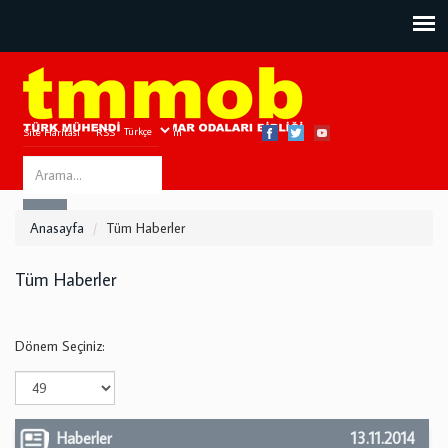
Site Haritası
RSS
Bize Ulaşın
Search
ARA
this
Anasayfa
Tüm Haberler
site
Tüm Haberler
Dönem Seçiniz:
Haberler
13.11.2014