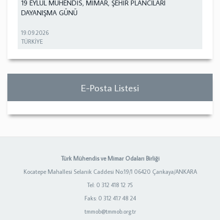
19 EYLÜL MÜHENDİS, MİMAR, ŞEHİR PLANCILARI
DAYANIŞMA GÜNÜ
19.09.2026
TÜRKİYE
E-Posta Listesi
Türk Mühendis ve Mimar Odaları Birliği
Kocatepe Mahallesi Selanik Caddesi No:19/1 06420 Çankaya/ANKARA
Tel: 0 312 418 12 75
Faks: 0 312 417 48 24
tmmob@tmmob.org.tr