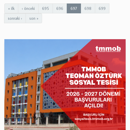
« ilk
‹ önceki
695
696
697
698
699
sonraki ›
son »