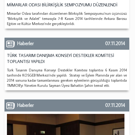
MİMARLAR ODASI BİLİRKİŞİLİK SEMPOZYUMU DÜZENLENDİ
Mimarlar Odası tarafından düzenlenen Bilirkişilik Sempozyumu’nun üçüncüsü
“Bilirkişilik ve Adalet” temasıyla 7-8 Kasım 2014 tarihlerinde Ankara Barosu
Eğitim ve Kültür Merkezi’nde gerçekleştirildi.
Haberler
07.11.2014
TÜRK TASARIM DANIŞMA KONSEYİ DESTEKLER KOMİTESİ
TOPLANTISI YAPILDI
Türk Tasarım Danışma Konseyi Destekler Komitesi toplantısı 6 Kasım 2014
tarihinde KOSGEB Merkezi’nde yapıldı. Strateji ve Eylem Planında yer alan ve
2014 sonuna kadar tamamlanması gereken eylemlerin görüşüldüğü toplantıda
TMMOB’yi Yönetim Kurulu Sayman Üyesi Bahattin Şahin temsil etti.
Haberler
07.11.2014