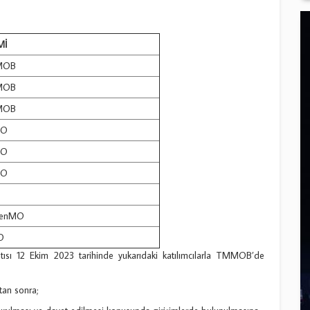
Mİ
MOB
MOB
MOB
MO
MO
MO
enMO
O
ntısı 12 Ekim 2023 tarihinde yukarıdaki katılımcılarla TMMOB’de
tan sonra;