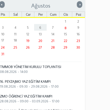
Ağustos
Önceki
Sonraki
«
»
Pts
Sal
Çar
Per
Cum
Cts
Paz
1
2
3
4
5
6
7
9
8
10
11
12
13
14
15
16
17
18
19
20
21
22
23
24
25
26
27
28
29
30
31
TMMOB YÖNETİM KURULU TOPLANTISI
08.08.2026 - 14:00
16. PEYZAJMO YAZ EĞİTİM KAMPI
19.08.2026 - 09:30
-
29.08.2026 - 17:00
ZMO ÖĞRENCİ YAZ EĞİTİM KAMPI
28.08.2026 - 09:00
-
03.09.2026 - 17:00