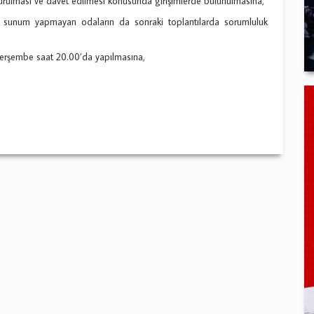
urulması ve davet edilmesi konusunda girişimlerde bulunulmasına,
a, sunum yapmayan odaların da sonraki toplantılarda sorumluluk
Perşembe saat 20.00’da yapılmasına,