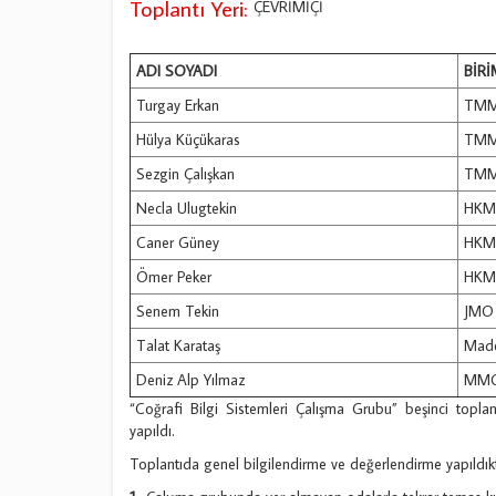
Toplantı Yeri:
ÇEVRİMİÇİ
ADI SOYADI
BİRİ
Turgay Erkan
TM
Hülya Küçükaras
TM
Sezgin Çalışkan
TM
Necla Ulugtekin
HK
Caner Güney
HK
Ömer Peker
HK
Senem Tekin
JMO
Talat Karataş
Mad
Deniz Alp Yılmaz
MM
“Coğrafi Bilgi Sistemleri Çalışma Grubu” beşinci topla
yapıldı.
Toplantıda genel bilgilendirme ve değerlendirme yapıldık