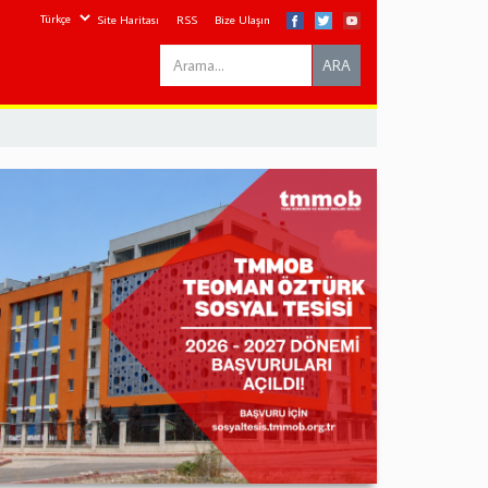
Site Haritası
RSS
Bize Ulaşın
Search
ARA
this
site