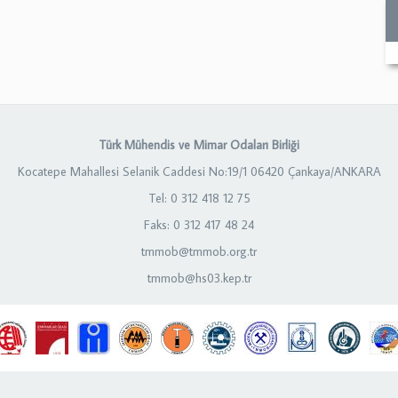
Türk Mühendis ve Mimar Odaları Birliği
Kocatepe Mahallesi Selanik Caddesi No:19/1 06420 Çankaya/ANKARA
Tel: 0 312 418 12 75
Faks: 0 312 417 48 24
tmmob@tmmob.org.tr
tmmob@hs03.kep.tr