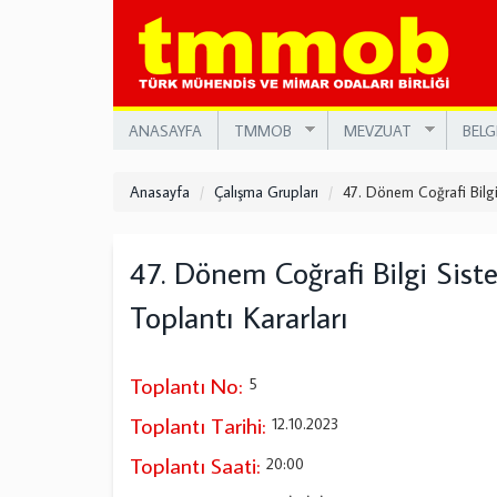
Ana
içeriğe
atla
ANASAYFA
TMMOB
MEVZUAT
BELG
Anasayfa
Çalışma Grupları
47. Dönem Coğrafi Bilgi
47. Dönem Coğrafi Bilgi Sist
Toplantı Kararları
Toplantı No:
5
Toplantı Tarihi:
12.10.2023
Toplantı Saati:
20:00