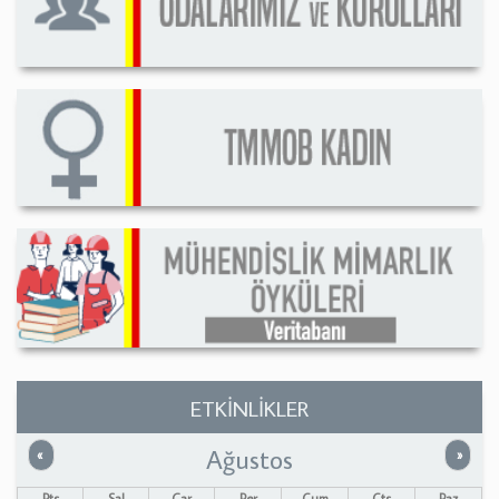
ETKİNLİKLER
Ağustos
Önceki
Sonrak
«
»
Pts
Sal
Çar
Per
Cum
Cts
Paz