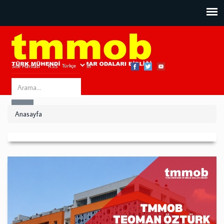
Site Haritası
RSS
Bize Ulaşın
Search
ARA
this
Anasayfa
site