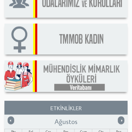
ETKİNLİKLER
Ağustos
Önceki
Sonrak
«
»
Pts
Sal
Çar
Per
Cum
Cts
Paz