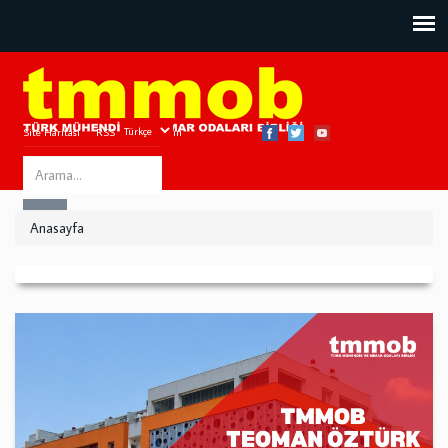
Site Haritası
RSS
Bize Ulaşın
Search
ARA
this
Anasayfa
site