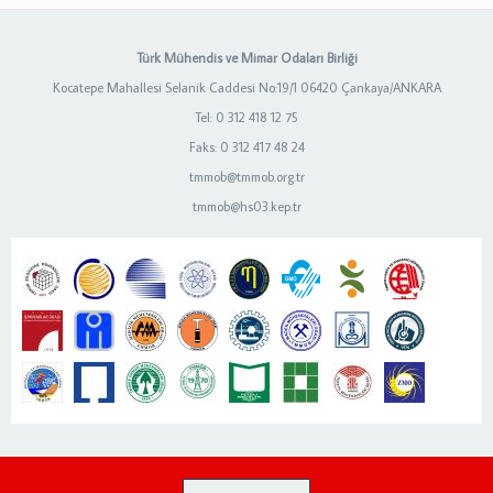
Türk Mühendis ve Mimar Odaları Birliği
Kocatepe Mahallesi Selanik Caddesi No:19/1 06420 Çankaya/ANKARA
Tel: 0 312 418 12 75
Faks: 0 312 417 48 24
tmmob@tmmob.org.tr
tmmob@hs03.kep.tr