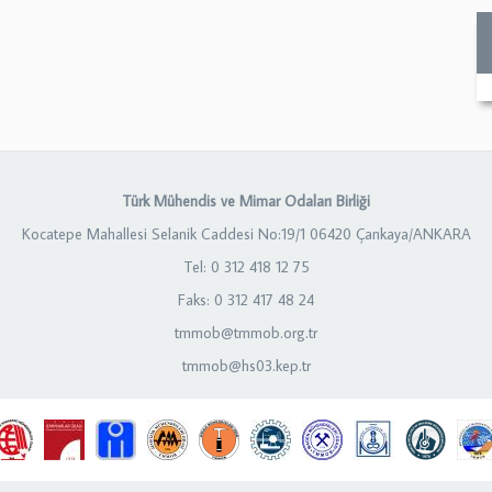
Türk Mühendis ve Mimar Odaları Birliği
Kocatepe Mahallesi Selanik Caddesi No:19/1 06420 Çankaya/ANKARA
Tel: 0 312 418 12 75
Faks: 0 312 417 48 24
tmmob@tmmob.org.tr
tmmob@hs03.kep.tr