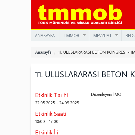
Ana
içeriğe
atla
ANASAYFA
TMMOB
MEVZUAT
BELG
Anasayfa
11. ULUSLARARASI BETON KONGRESİ - İ
11. ULUSLARARASI BETON 
Etkinlik Tarihi
Düzenleyen: İMO
22.05.2025
-
24.05.2025
Etkinlik Saati
10:00
-
17:00
Etkinlik İli