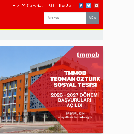
Site Haritası
RSS
Bize Ulaşın
Search
ARA
this
site