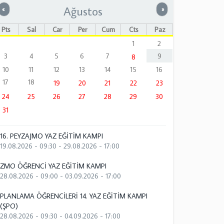
Ağustos
Önceki
Sonraki
«
»
Pts
Sal
Çar
Per
Cum
Cts
Paz
1
2
3
4
5
6
7
9
8
10
11
12
13
14
15
16
17
18
19
20
21
22
23
24
25
26
27
28
29
30
31
16. PEYZAJMO YAZ EĞİTİM KAMPI
19.08.2026 - 09:30
-
29.08.2026 - 17:00
ZMO ÖĞRENCİ YAZ EĞİTİM KAMPI
28.08.2026 - 09:00
-
03.09.2026 - 17:00
PLANLAMA ÖĞRENCİLERİ 14. YAZ EĞİTİM KAMPI
(ŞPO)
28.08.2026 - 09:30
-
04.09.2026 - 17:00