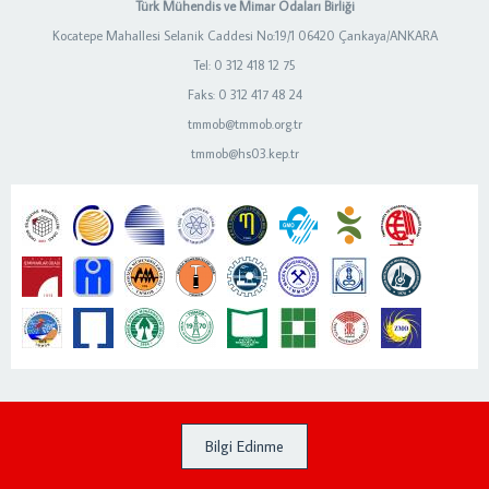
Türk Mühendis ve Mimar Odaları Birliği
Kocatepe Mahallesi Selanik Caddesi No:19/1 06420 Çankaya/ANKARA
Tel: 0 312 418 12 75
Faks: 0 312 417 48 24
tmmob@tmmob.org.tr
tmmob@hs03.kep.tr
Bilgi Edinme