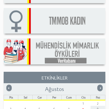
ETKİNLİKLER
Ağustos
Önceki
Sonrak
«
»
Pts
Sal
Çar
Per
Cum
Cts
Paz
1
2
3
4
5
6
7
9