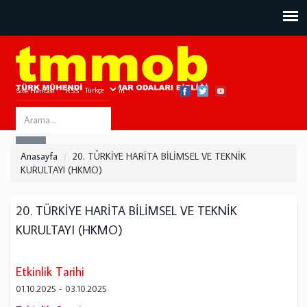
Site Haritası
RSS
Bize Ulaşın
Search
ARA
this
Anasayfa
20. TÜRKİYE HARİTA BİLİMSEL VE TEKNİK
site
KURULTAYI (HKMO)
20. TÜRKİYE HARİTA BİLİMSEL VE TEKNİK
KURULTAYI (HKMO)
Etkinlik Tarihi
01.10.2025
-
03.10.2025