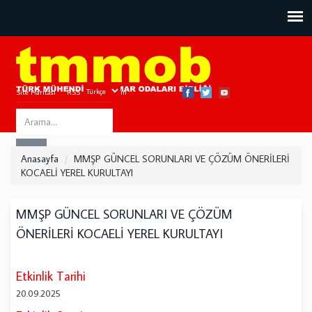
Site Haritası
RSS
Bize Ulaşın
Search
ARA
this
Anasayfa
MMŞP GÜNCEL SORUNLARI VE ÇÖZÜM ÖNERİLERİ
site
KOCAELİ YEREL KURULTAYI
MMŞP GÜNCEL SORUNLARI VE ÇÖZÜM
ÖNERİLERİ KOCAELİ YEREL KURULTAYI
Etkinlik Tarihi
20.09.2025