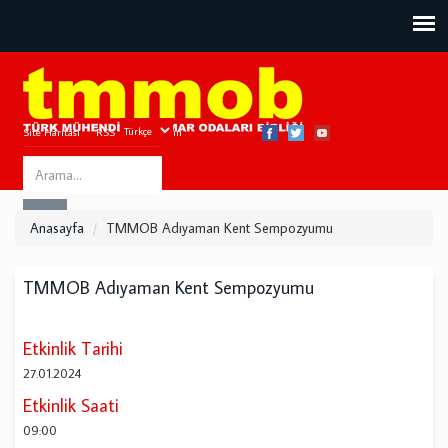
Site Haritası
RSS
Bize Ulaşın
Search
ARA
this
Anasayfa
TMMOB Adıyaman Kent Sempozyumu
site
TMMOB Adıyaman Kent Sempozyumu
Etkinlik Tarihi
27.01.2024
Etkinlik Saati
09:00