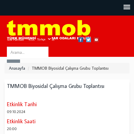
Site Haritası
RSS
Bize Ulaşın
Search
ARA
this
Anasayfa
TMMOB Biyosidal Çalışma Grubu Toplantısı
site
TMMOB Biyosidal Çalışma Grubu Toplantısı
Etkinlik Tarihi
09.10.2024
Etkinlik Saati
20:00