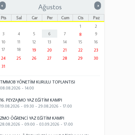
Ağustos
Önceki
Sonraki
«
»
Pts
Sal
Çar
Per
Cum
Cts
Paz
1
2
3
4
5
6
7
9
8
10
11
12
13
14
15
16
17
18
19
20
21
22
23
24
25
26
27
28
29
30
31
TMMOB YÖNETİM KURULU TOPLANTISI
08.08.2026 - 14:00
16. PEYZAJMO YAZ EĞİTİM KAMPI
19.08.2026 - 09:30
-
29.08.2026 - 17:00
ZMO ÖĞRENCİ YAZ EĞİTİM KAMPI
28.08.2026 - 09:00
-
03.09.2026 - 17:00