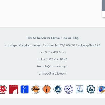
Türk Mühendis ve Mimar Odaları Birliği
Kocatepe Mahallesi Selanik Caddesi No:19/1 06420 Çankaya/ANKARA
Tel: 0 312 418 12 75
Faks: 0 312 417 48 24
tmmob@tmmob.org.tr
tmmob@hs03.kep.tr