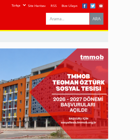
Site Haritası
RSS
Bize Ulaşın
Search
ARA
this
site