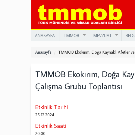
Ana
içeriğe
atla
ANASAYFA
TMMOB
MEVZUAT
BELG
Anasayfa
TMMOB Ekokırım, Doğa Kaynaklı Afetler ve 
TMMOB Ekokırım, Doğa Kaynak
Çalışma Grubu Toplantısı
Etkinlik Tarihi
25.12.2024
Etkinlik Saati
20:00