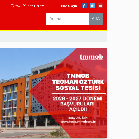
Site Haritası
RSS
Bize Ulaşın
Search
ARA
this
site