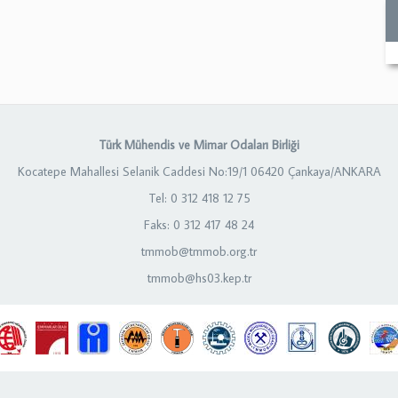
Türk Mühendis ve Mimar Odaları Birliği
Kocatepe Mahallesi Selanik Caddesi No:19/1 06420 Çankaya/ANKARA
Tel: 0 312 418 12 75
Faks: 0 312 417 48 24
tmmob@tmmob.org.tr
tmmob@hs03.kep.tr