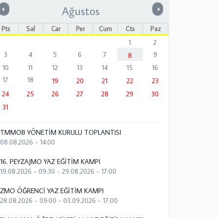
Ağustos
Önceki
Sonraki
«
»
Pts
Sal
Çar
Per
Cum
Cts
Paz
1
2
3
4
5
6
7
9
8
10
11
12
13
14
15
16
17
18
19
20
21
22
23
24
25
26
27
28
29
30
31
TMMOB YÖNETİM KURULU TOPLANTISI
08.08.2026 - 14:00
16. PEYZAJMO YAZ EĞİTİM KAMPI
19.08.2026 - 09:30
-
29.08.2026 - 17:00
ZMO ÖĞRENCİ YAZ EĞİTİM KAMPI
28.08.2026 - 09:00
-
03.09.2026 - 17:00