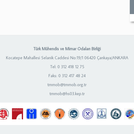
Türk Mühendis ve Mimar Odaları Birliği
Kocatepe Mahallesi Selanik Caddesi No:19/1 06420 Çankaya/ANKARA
Tel: 0 312 418 12 75
Faks: 0 312 417 48 24
tmmob@tmmob.org.tr
tmmob@hs03.kep.tr