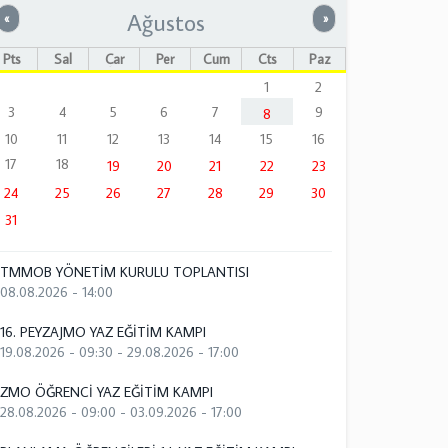
Ağustos
Önceki
Sonraki
«
»
Pts
Sal
Çar
Per
Cum
Cts
Paz
1
2
3
4
5
6
7
9
8
10
11
12
13
14
15
16
17
18
19
20
21
22
23
24
25
26
27
28
29
30
31
TMMOB YÖNETİM KURULU TOPLANTISI
08.08.2026 - 14:00
16. PEYZAJMO YAZ EĞİTİM KAMPI
19.08.2026 - 09:30
-
29.08.2026 - 17:00
ZMO ÖĞRENCİ YAZ EĞİTİM KAMPI
28.08.2026 - 09:00
-
03.09.2026 - 17:00