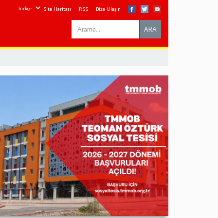
Site Haritası
RSS
Bize Ulaşın
Search
ARA
this
site