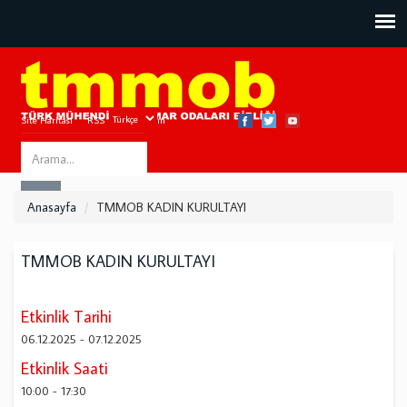
Site Haritası
RSS
Bize Ulaşın
Search
ARA
this
Anasayfa
TMMOB KADIN KURULTAYI
site
TMMOB KADIN KURULTAYI
Etkinlik Tarihi
06.12.2025
-
07.12.2025
Etkinlik Saati
10:00
-
17:30