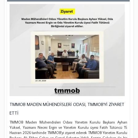
TMMOB MADEN MÜHENDİSLERİ ODASI, TMMOB'Yİ ZİYARET
ETTİ
TMMOB Maden Mühendisleri Odası Yönetim Kurulu Başkanı Ayhan
Yüksel, Yazmanı Necmi Ergin ve Yönetim Kurulu üyesi Fatih Tütüncü 15
Haziran 2026 tarihinde TMMOB'yi ziyaret ederek TMMOB Yönetim Kurulu
Başkanı Ali Ekber Çakar ve Genel Sekreter Vekili Sezgin Çalışkan ile bir