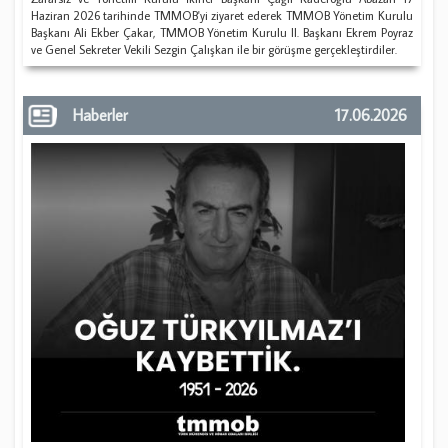
Haziran 2026 tarihinde TMMOB'yi ziyaret ederek TMMOB Yönetim Kurulu
Başkanı Ali Ekber Çakar, TMMOB Yönetim Kurulu II. Başkanı Ekrem Poyraz
ve Genel Sekreter Vekili Sezgin Çalışkan ile bir görüşme gerçekleştirdiler.
Haberler
17.06.2026