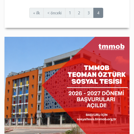
« ilk
< önceki
1
2
3
4