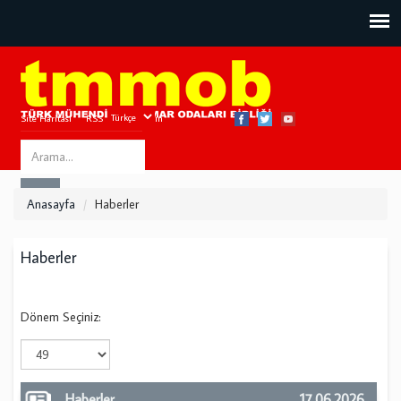
Site Haritası
RSS
Bize Ulaşın
Search
ARA
this
Anasayfa
Haberler
site
Haberler
Dönem Seçiniz:
Haberler
17.06.2026