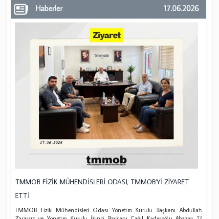
Haberler
17.06.2026
TMMOB FİZİK MÜHENDİSLERİ ODASI, TMMOB'Yİ ZİYARET
ETTİ
TMMOB Fizik Mühendisleri Odası Yönetim Kurulu Başkanı Abdullah
Zararsız ve Yönetim Kurulu İkinci Başkanı Çağıl Kaderoğlu Abazarı 17