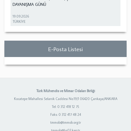
DAYANIŞMA GÜNÜ
19.09.2026
TÜRKİYE
E-Posta Listesi
Türk Mühendis ve Mimar Odaları Birliği
Kocatepe Mahallesi Selanik Caddesi No:19/1 06420 Çankaya/ANKARA
Tel: 0 312 418 12 75
Faks: 0 312 417 48 24
tmmob@tmmob.org.tr
tmmob@hs03.kep.tr