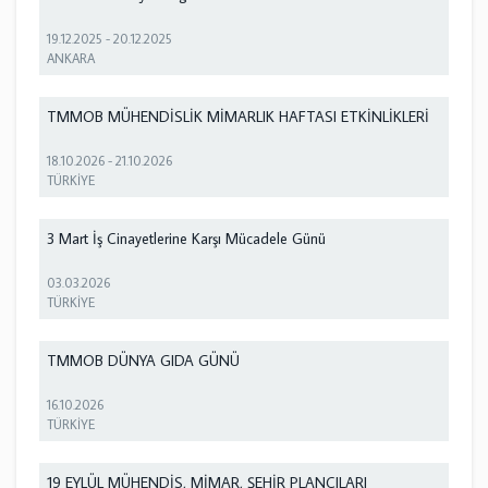
19.12.2025
-
20.12.2025
ANKARA
TMMOB MÜHENDİSLİK MİMARLIK HAFTASI ETKİNLİKLERİ
18.10.2026
-
21.10.2026
TÜRKİYE
3 Mart İş Cinayetlerine Karşı Mücadele Günü
03.03.2026
TÜRKİYE
TMMOB DÜNYA GIDA GÜNÜ
16.10.2026
TÜRKİYE
19 EYLÜL MÜHENDİS, MİMAR, ŞEHİR PLANCILARI