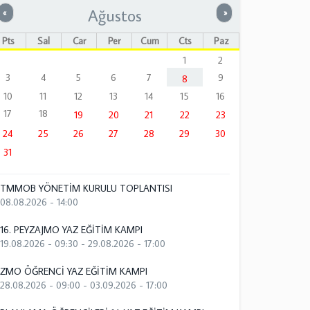
Ağustos
Önceki
Sonraki
«
»
Pts
Sal
Çar
Per
Cum
Cts
Paz
1
2
3
4
5
6
7
9
8
10
11
12
13
14
15
16
17
18
19
20
21
22
23
24
25
26
27
28
29
30
31
TMMOB YÖNETİM KURULU TOPLANTISI
08.08.2026 - 14:00
16. PEYZAJMO YAZ EĞİTİM KAMPI
19.08.2026 - 09:30
-
29.08.2026 - 17:00
ZMO ÖĞRENCİ YAZ EĞİTİM KAMPI
28.08.2026 - 09:00
-
03.09.2026 - 17:00