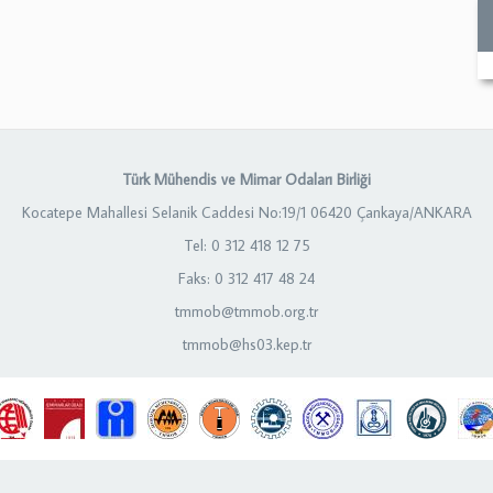
Türk Mühendis ve Mimar Odaları Birliği
Kocatepe Mahallesi Selanik Caddesi No:19/1 06420 Çankaya/ANKARA
Tel: 0 312 418 12 75
Faks: 0 312 417 48 24
tmmob@tmmob.org.tr
tmmob@hs03.kep.tr