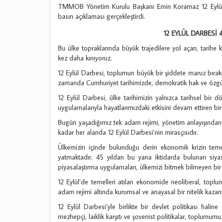
TMMOB Yönetim Kurulu Başkanı Emin Koramaz 12 Eylül 20
basın açıklaması gerçekleştirdi.
12 EYLÜL DARBESİ
Bu ülke topraklarında büyük trajedilere yol açan, tarihe k
kez daha kınıyoruz.
12 Eylül Darbesi, toplumun büyük bir şiddete maruz bırakıl
zamanda Cumhuriyet tarihimizde, demokratik hak ve özgürlü
12 Eylül Darbesi, ülke tarihimizin yalnızca tarihsel bir d
uygulamalarıyla hayatlarımızdaki etkisini devam ettiren bir
Bugün yaşadığımız tek adam rejimi, yönetim anlayışından
kadar her alanda 12 Eylül Darbesi’nin mirasçısıdır.
Ülkemizin içinde bulunduğu derin ekonomik krizin temel
yatmaktadır. 45 yıldan bu yana iktidarda bulunan siyasi p
piyasalaştırma uygulamaları, ülkemizi bitmek bilmeyen bi
12 Eylül’de temelleri atılan ekonomide neoliberal, toplu
adam rejimi altında kurumsal ve anayasal bir nitelik kazan
12 Eylül Darbesi’yle birlikte bir devlet politikası halin
mezhepçi, laiklik karşıtı ve şovenist politikalar, toplumumu