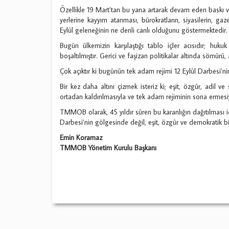
Özellikle 19 Mart’tan bu yana artarak devam eden baskı ve 
yerlerine kayyım atanması, bürokratların, siyasilerin, gazet
Eylül geleneğinin ne denli canlı olduğunu göstermektedir.
Bugün ülkemizin karşılaştığı tablo içler acısıdır; hukuk 
boşaltılmıştır. Gerici ve faşizan politikalar altında sömürü,
Çok açıktır ki bugünün tek adam rejimi 12 Eylül Darbesi’nin
Bir kez daha altını çizmek isteriz ki; eşit, özgür, adil 
ortadan kaldırılmasıyla ve tek adam rejiminin sona erme
TMMOB olarak, 45 yıldır süren bu karanlığın dağıtılması i
Darbesi’nin gölgesinde değil, eşit, özgür ve demokratik bi
Emin Koramaz
TMMOB Yönetim Kurulu Başkanı