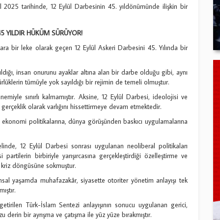
25 tarihinde, 12 Eylül Darbesinin 45. yıldönümünde ilişkin bir
 45 YILDIR HÜKÜM SÜRÜYOR!
ara bir leke olarak geçen 12 Eylül Askeri Darbesini 45. Yılında bir
dığı, insan onurunu ayaklar altına alan bir darbe olduğu gibi, aynı
klerin tümüyle yok sayıldığı bir rejimin de temeli olmuştur.
önemiyle sınırlı kalmamıştır. Aksine, 12 Eylül Darbesi, ideolojisi ve
 gerçeklik olarak varlığını hissettirmeye devam etmektedir.
 ekonomi politikalarına, dünya görüşünden baskıcı uygulamalarına
inde, 12 Eylül Darbesi sonrası uygulanan neoliberal politikaları
artilerin birbiriyle yarışırcasına gerçekleştirdiği özelleştirme ve
r kriz döngüsüne sokmuştur.
msal yaşamda muhafazakâr, siyasette otoriter yönetim anlayışı tek
mıştır.
e getirilen Türk-İslam Sentezi anlayışının sonucu uygulanan gerici,
zu derin bir ayrışma ve çatışma ile yüz yüze bırakmıştır.