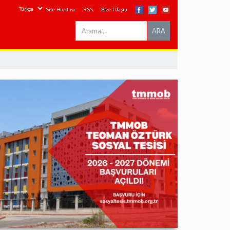
Site Haritası
RSS
Bize Ulaşın
Search
ARA
this
site