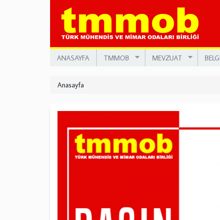
Ana
içeriğe
atla
ANASAYFA
TMMOB
MEVZUAT
BELG
Anasayfa