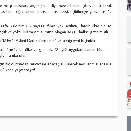
zor politikaları, seçilmiş belediye başkanlarının görevden alınarak
ecilerin, öğrencilerin tutuklanarak etkisizleştirilmeye çalışılması 12
rafa kaldırılmış, Anayasa fiilen yok edilmiş, laiklik ilkesinin içi
 açlık ve yoksulluk yaşamlarımızın olağan koşulu haline getirilmiştir.
 12 Eylül Askeri Darbesi’nin ürünü ve aldığı yeni biçimidir.
ve sömürüsüz bir ülke ve gelecek, 12 Eylül uygulamalarının tümünün
siyle mümkündür.
çin hiç durmadan mücadele edeceğiz! Gelecek nesillerimizi 12 Eylül
r ülkede yaşatacağız!