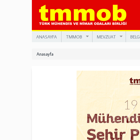
Ana
içeriğe
atla
ANASAYFA
TMMOB
MEVZUAT
BELG
Anasayfa