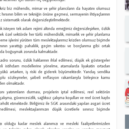
iz biz mühendis, mimar ve şehir plancıların da hayatını olumsuz
t hırsının bilim ve tekniğin önüne geçmesi, sermayenin ihtiyaçlarının
 sistematik olarak değersizleştirilmektedir.
mak isteyen tek adam rejimi altında emeğimiz değersizleşirken, özlük
 özel sektörde her türlü mühendislik, mimarlık ve şehir planlama
leme işlerini yürüten tüm meslektaşlarımız krizden olumsuz biçimde
mının yarattığı pahalılık, geçim sıkıntısı ve borçlanma gibi ortak
la da boğuşmak zorunda kalmaktadır.
kadro sorunu, özlük haklarının ihlal edilmesi, düşük ek göstergeler
eli istihdam modellerine yönelme, atamalarda liyakatin ortadan
 yükü artarken, iş riski de giderek büyümektedir. Yandaş sendika
plu sözleşmeler, şaibeli enflasyon rakamlarıyla birleşince kamu
den olmaktadır.
ı yatırımların durması, projelerin iptal edilmesi, reel sektörün
çalışma, güvencesizlik, sağlıksız çalışma koşulları ve reel ücret kaybı
tehdit etmektedir. Birliğimiz ile SGK arasındaki yapılan asgari ücret
dilmesi, meslektaşlarımızın düşük ücretlerle sınırsız biçimde
mızı olduğu kadar meslek alanımızı ve mesleki faaliyetlerimizden