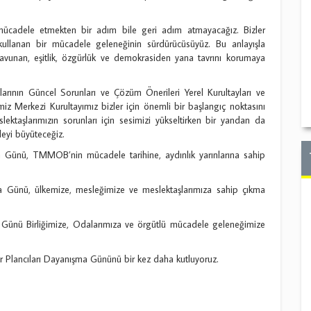
 mücadele etmekten bir adım bile geri adım atmayacağız. Bizler
llanan bir mücadele geleneğinin sürdürücüsüyüz. Bu anlayışla
avunan, eşitlik, özgürlük ve demokrasiden yana tavrını korumaya
nın Güncel Sorunları ve Çözüm Önerileri Yerel Kurultayları ve
z Merkezi Kurultayımız bizler için önemli bir başlangıç noktasını
ektaşlarımızın sorunları için sesimizi yükseltirken bir yandan da
leyi büyüteceğiz.
a Günü, TMMOB’nin mücadele tarihine, aydınlık yarınlarına sahip
a Günü, ülkemize, mesleğimize ve meslektaşlarımıza sahip çıkma
 Günü Birliğimize, Odalarımıza ve örgütlü mücadele geleneğimize
hir Plancıları Dayanışma Gününü bir kez daha kutluyoruz.