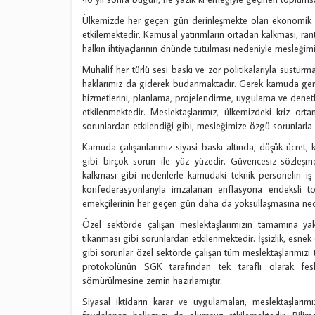
Ülkemizde her geçen gün derinleşmekte olan ekonomik kr
etkilemektedir. Kamusal yatırımların ortadan kalkması, ran
halkın ihtiyaçlarının önünde tutulması nedeniyle mesleğimiz
Muhalif her türlü sesi baskı ve zor politikalarıyla sustur
haklarımız da giderek budanmaktadır. Gerek kamuda gerek
hizmetlerini, planlama, projelendirme, uygulama ve denet
etkilenmektedir. Meslektaşlarımız, ülkemizdeki kriz orta
sorunlardan etkilendiği gibi, mesleğimize özgü sorunlar
Kamuda çalışanlarımız siyasi baskı altında, düşük ücret, 
gibi birçok sorun ile yüz yüzedir. Güvencesiz-sözleşm
kalkması gibi nedenlerle kamudaki teknik personelin iş
konfederasyonlarıyla imzalanan enflasyona endeksli to
emekçilerinin her geçen gün daha da yoksullaşmasına ne
Özel sektörde çalışan meslektaşlarımızın tamamına yakın
tıkanması gibi sorunlardan etkilenmektedir. İşsizlik, esnek 
gibi sorunlar özel sektörde çalışan tüm meslektaşlarımızı 
protokolünün SGK tarafından tek taraflı olarak feshe
sömürülmesine zemin hazırlamıştır.
Siyasal iktidarın karar ve uygulamaları, meslektaşları