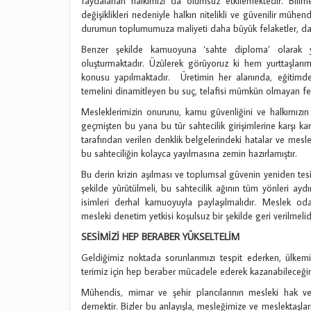
faydalanan halkımızı da olumsuz etkilemektedir. Bilim
değişiklikleri nedeniyle halkın nitelikli ve güvenilir mühen
durumun toplumumuza maliyeti daha büyük felaketler, daha
Benzer şekilde kamuoyuna ‘sahte diploma’ olarak y
oluşturmaktadır. Üzülerek görüyoruz ki hem yurttaşlarım
konusu yapılmaktadır. Üretimin her alanında, eğitimden
temelini dinamitleyen bu suç, telafisi mümkün olmayan fel
Mesleklerimizin onurunu, kamu güvenliğini ve halkımızın
geçmişten bu yana bu tür sahtecilik girişimlerine karşı 
tarafından verilen denklik belgelerindeki hatalar ve mesle
bu sahteciliğin kolayca yayılmasına zemin hazırlamıştır.
Bu derin krizin aşılması ve toplumsal güvenin yeniden tesis
şekilde yürütülmeli, bu sahtecilik ağının tüm yönleri ayd
isimleri derhal kamuoyuyla paylaşılmalıdır. Meslek odala
mesleki denetim yetkisi koşulsuz bir şekilde geri verilmelid
SESİMİZİ HEP BERABER YÜKSELTELİM
Geldiğimiz noktada sorunlarımızı tespit ederken, ülkemiz
terimiz için hep beraber mücadele ederek kazanabileceğimi
Mühendis, mimar ve şehir plancılarının mesleki hak v
demektir. Bizler bu anlayışla, mesleğimize ve meslektaşl