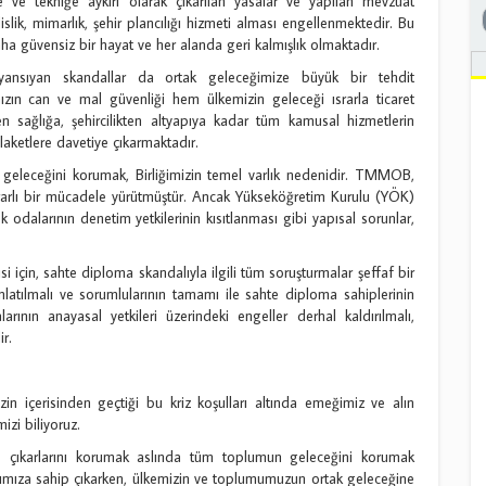
e ve tekniğe aykırı olarak çıkarılan yasalar ve yapılan mevzuat
dislik, mimarlık, şehir plancılığı hizmeti alması engellenmektedir. Bu
 güvensiz bir hayat ve her alanda geri kalmışlık olmaktadır.
ansıyan skandallar da ortak geleceğimize büyük bir tehdit
ızın can ve mal güvenliği hem ülkemizin geleceği ısrarla ticaret
 sağlığa, şehircilikten altyapıya kadar tüm kamusal hizmetlerin
aketlere davetiye çıkarmaktadır.
 geleceğini korumak, Birliğimizin temel varlık nedenidir. TMMOB,
kararlı bir mücadele yürütmüştür. Ancak Yükseköğretim Kurulu (YÖK)
k odalarının denetim yetkilerinin kısıtlanması gibi yapısal sorunlar,
i için, sahte diploma skandalıyla ilgili tüm soruşturmalar şeffaf bir
ınlatılmalı ve sorumlularının tamamı ile sahte diploma sahiplerinin
rının anayasal yetkileri üzerindeki engeller derhal kaldırılmalı,
ir.
in içerisinden geçtiği bu kriz koşulları altında emeğimiz ve alın
zi biliyoruz.
e çıkarlarını korumak aslında tüm toplumun geleceğini korumak
arımıza sahip çıkarken, ülkemizin ve toplumumuzun ortak geleceğine