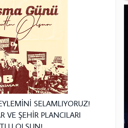
 EYLEMİNİ SELAMLIYORUZ!
VE ŞEHİR PLANCILARI
TLU OLSUN!