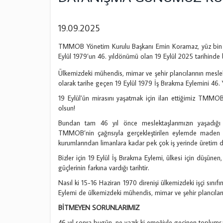
19.09.2025
TMMOB Yönetim Kurulu Başkanı Emin Koramaz, yüz bin mü
Eylül 1979’un 46. yıldönümü olan 19 Eylül 2025 tarihinde b
Ülkemizdeki mühendis, mimar ve şehir plancılarının mesle
olarak tarihe geçen 19 Eylül 1979 İş Bırakma Eylemini 46. 
19 Eylül’ün mirasını yaşatmak için ilan ettiğimiz TMM
olsun!
Bundan tam 46 yıl önce meslektaşlarımızın yaşadığı h
TMMOB’nin çağrısıyla gerçekleştirilen eylemde maden oc
kurumlarından limanlara kadar pek çok iş yerinde üretim 
Bizler için 19 Eylül İş Bırakma Eylemi, ülkesi için düşüne
güçlerinin farkına vardığı tarihtir.
Nasıl ki 15-16 Haziran 1970 direnişi ülkemizdeki işçi sın
Eylemi de ülkemizdeki mühendis, mimar ve şehir plancıların
BİTMEYEN SORUNLARIMIZ
46 yıl sonra bugün, ne yazık ki emeğiyle geçinen toplumsa