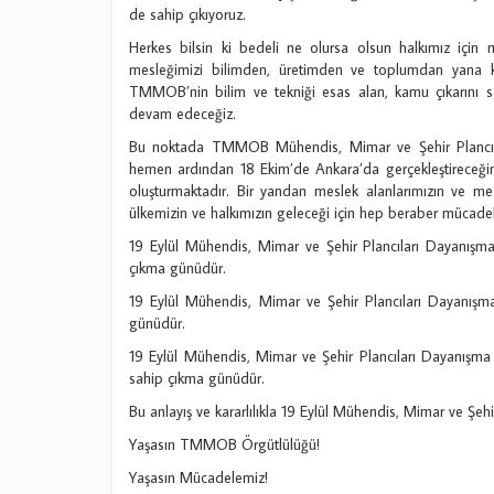
de sahip çıkıyoruz.
Herkes bilsin ki bedeli ne olursa olsun halkımız için
mesleğimizi bilimden, üretimden ve toplumdan yana ku
TMMOB’nin bilim ve tekniği esas alan, kamu çıkarını s
devam edeceğiz.
Bu noktada TMMOB Mühendis, Mimar ve Şehir Plancıları
hemen ardından 18 Ekim’de Ankara’da gerçekleştireceğimi
oluşturmaktadır. Bir yandan meslek alanlarımızın ve mesl
ülkemizin ve halkımızın geleceği için hep beraber mücade
19 Eylül Mühendis, Mimar ve Şehir Plancıları Dayanışm
çıkma günüdür.
19 Eylül Mühendis, Mimar ve Şehir Plancıları Dayanışm
günüdür.
19 Eylül Mühendis, Mimar ve Şehir Plancıları Dayanışma
sahip çıkma günüdür.
Bu anlayış ve kararlılıkla 19 Eylül Mühendis, Mimar ve Şe
Yaşasın TMMOB Örgütlülüğü!
Yaşasın Mücadelemiz!