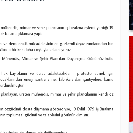
hendis, mimar ve şehir plancısının iş bırakma eylemi yaptığı 19
ir basın açıklaması yaptı.
ki ve demokratik mücadelesinin en görkemli dışavurumlarından biri
Yılında bir kez daha coşkuyla selamlıyoruz!
OB Mühendis, Mimar ve Şehir Plancıları Dayanışma Günümüz kutlu
ak kayıplarını ve ücret adaletsizliklerini protesto etmek için
aklarından enerji santrallerine, fabrikalardan şantiyelere, kamu
durdurulmuştur.
n, planlayan, üreten mühendis, mimar ve şehir plancılarının kendi öz
ıfının özgücünü dosta düşmana gösterdiyse, 19 Eylül 1979 İş Bırakma
ın toplumsal gücünü ve taleplerini görünür kılmıştır.
l kesimler için durum hiç değişmemiştir.