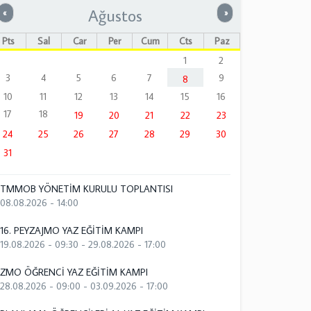
Ağustos
Önceki
Sonraki
«
»
Pts
Sal
Çar
Per
Cum
Cts
Paz
1
2
3
4
5
6
7
9
8
10
11
12
13
14
15
16
17
18
19
20
21
22
23
24
25
26
27
28
29
30
31
TMMOB YÖNETİM KURULU TOPLANTISI
08.08.2026 - 14:00
16. PEYZAJMO YAZ EĞİTİM KAMPI
19.08.2026 - 09:30
-
29.08.2026 - 17:00
ZMO ÖĞRENCİ YAZ EĞİTİM KAMPI
28.08.2026 - 09:00
-
03.09.2026 - 17:00