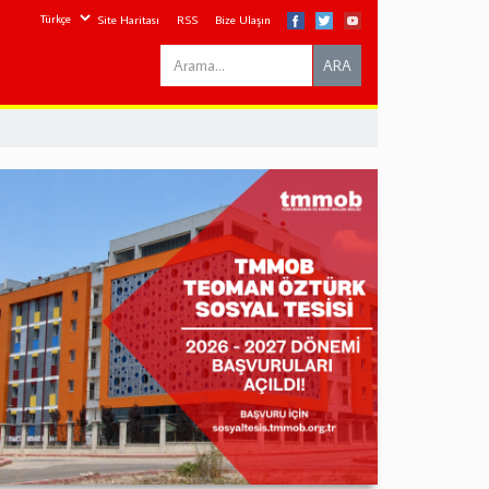
Site Haritası
RSS
Bize Ulaşın
Search
ARA
this
site