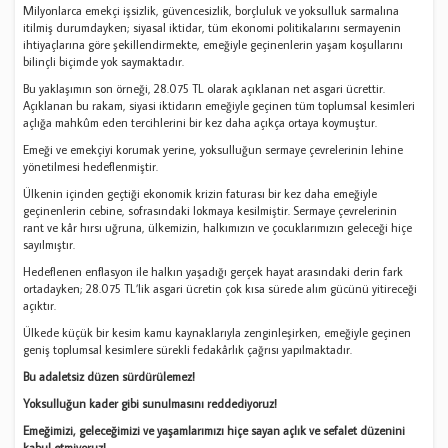
Milyonlarca emekçi işsizlik, güvencesizlik, borçluluk ve yoksulluk sarmalına
itilmiş durumdayken; siyasal iktidar, tüm ekonomi politikalarını sermayenin
ihtiyaçlarına göre şekillendirmekte, emeğiyle geçinenlerin yaşam koşullarını
bilinçli biçimde yok saymaktadır.
Bu yaklaşımın son örneği, 28.075 TL olarak açıklanan net asgari ücrettir.
Açıklanan bu rakam, siyasi iktidarın emeğiyle geçinen tüm toplumsal kesimleri
açlığa mahkûm eden tercihlerini bir kez daha açıkça ortaya koymuştur.
Emeği ve emekçiyi korumak yerine, yoksulluğun sermaye çevrelerinin lehine
yönetilmesi hedeflenmiştir.
Ülkenin içinden geçtiği ekonomik krizin faturası bir kez daha emeğiyle
geçinenlerin cebine, sofrasındaki lokmaya kesilmiştir. Sermaye çevrelerinin
rant ve kâr hırsı uğruna, ülkemizin, halkımızın ve çocuklarımızın geleceği hiçe
sayılmıştır.
Hedeflenen enflasyon ile halkın yaşadığı gerçek hayat arasındaki derin fark
ortadayken; 28.075 TL’lik asgari ücretin çok kısa sürede alım gücünü yitireceği
açıktır.
Ülkede küçük bir kesim kamu kaynaklarıyla zenginleşirken, emeğiyle geçinen
geniş toplumsal kesimlere sürekli fedakârlık çağrısı yapılmaktadır.
Bu adaletsiz düzen sürdürülemez!
Yoksulluğun kader gibi sunulmasını reddediyoruz!
Emeğimizi, geleceğimizi ve yaşamlarımızı hiçe sayan açlık ve sefalet düzenini
kabul etmiyoruz!