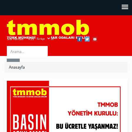
Site Haritası
RSS
Bize Ulaşın
Search
ARA
this
Anasayfa
site