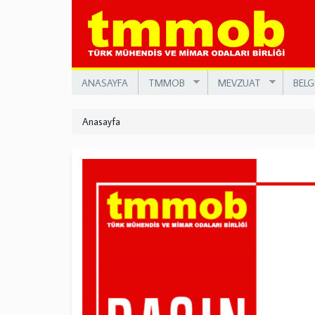
Ana
içeriğe
atla
ANASAYFA
TMMOB
MEVZUAT
BELG
Anasayfa