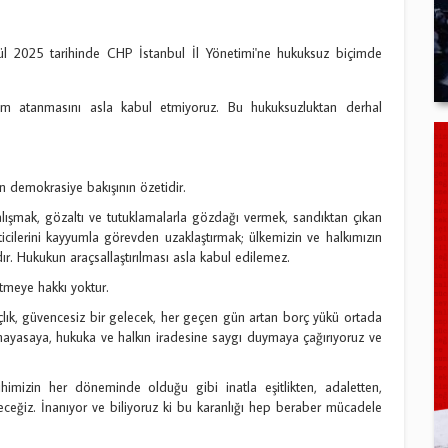
2025 tarihinde CHP İstanbul İl Yönetimi'ne hukuksuz biçimde
m atanmasını asla kabul etmiyoruz. Bu hukuksuzluktan derhal
in demokrasiye bakışının özetidir.
alışmak, gözaltı ve tutuklamalarla gözdağı vermek, sandıktan çıkan
cilerini kayyumla görevden uzaklaştırmak; ülkemizin ve halkımızın
r. Hukukun araçsallaştırılması asla kabul edilemez.
etmeye hakkı yoktur.
, açlık, güvencesiz bir gelecek, her geçen gün artan borç yükü ortada
nayasaya, hukuka ve halkın iradesine saygı duymaya çağırıyoruz ve
himizin her döneminde olduğu gibi inatla eşitlikten, adaletten,
eğiz. İnanıyor ve biliyoruz ki bu karanlığı hep beraber mücadele