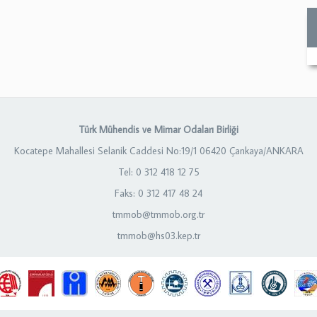
Türk Mühendis ve Mimar Odaları Birliği
Kocatepe Mahallesi Selanik Caddesi No:19/1 06420 Çankaya/ANKARA
Tel: 0 312 418 12 75
Faks: 0 312 417 48 24
tmmob@tmmob.org.tr
tmmob@hs03.kep.tr