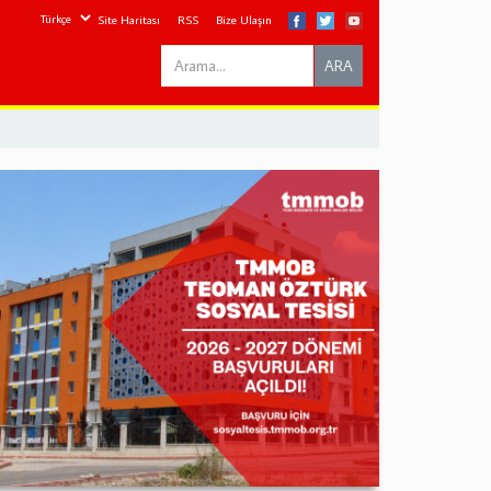
Site Haritası
RSS
Bize Ulaşın
Search
ARA
this
site