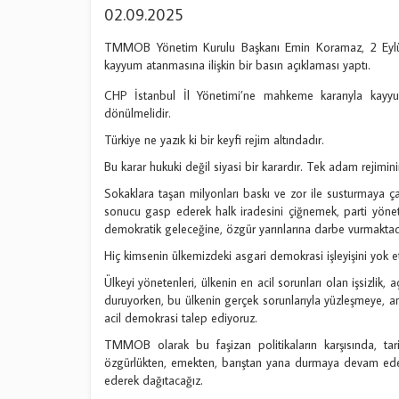
02.09.2025
TMMOB Yönetim Kurulu Başkanı Emin Koramaz, 2 Eylül 
kayyum atanmasına ilişkin bir basın açıklaması yaptı.
CHP İstanbul İl Yönetimi’ne mahkeme kararıyla kayyu
dönülmelidir.
Türkiye ne yazık ki bir keyfi rejim altındadır.
Bu karar hukuki değil siyasi bir karardır. Tek adam rejimin
Sokaklara taşan milyonları baskı ve zor ile susturmaya ç
sonucu gasp ederek halk iradesini çiğnemek, parti yöneti
demokratik geleceğine, özgür yarınlarına darbe vurmaktadı
Hiç kimsenin ülkemizdeki asgari demokrasi işleyişini yok 
Ülkeyi yönetenleri, ülkenin en acil sorunları olan işsizlik
duruyorken, bu ülkenin gerçek sorunlarıyla yüzleşmeye, a
acil demokrasi talep ediyoruz.
TMMOB olarak bu faşizan politikaların karşısında, tari
özgürlükten, emekten, barıştan yana durmaya devam edec
ederek dağıtacağız.