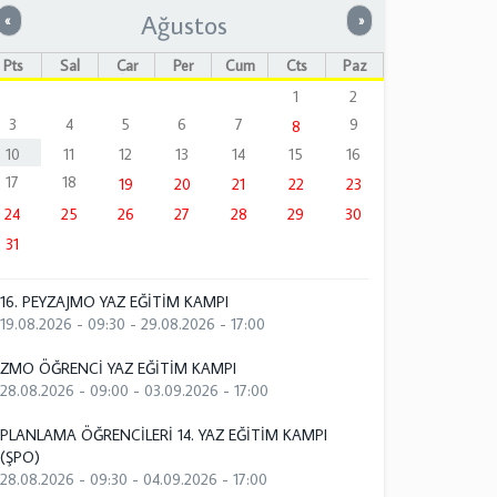
Ağustos
Önceki
Sonraki
«
»
Pts
Sal
Çar
Per
Cum
Cts
Paz
1
2
3
4
5
6
7
9
8
10
11
12
13
14
15
16
17
18
19
20
21
22
23
24
25
26
27
28
29
30
31
16. PEYZAJMO YAZ EĞİTİM KAMPI
19.08.2026 - 09:30
-
29.08.2026 - 17:00
ZMO ÖĞRENCİ YAZ EĞİTİM KAMPI
28.08.2026 - 09:00
-
03.09.2026 - 17:00
PLANLAMA ÖĞRENCİLERİ 14. YAZ EĞİTİM KAMPI
(ŞPO)
28.08.2026 - 09:30
-
04.09.2026 - 17:00