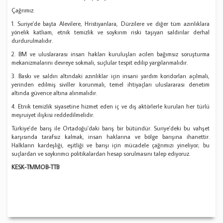
Çağrımız:
1. Suriye'de başta Alevilere, Hristiyanlara, Dürzilere ve diğer tüm azınlıklara
yönelik katliam, etnik temizlik ve soykırım riski taşıyan saldırılar derhal
durdurulmalıdır.
2. BM ve uluslararası insan hakları kuruluşları acilen bağımsız soruşturma
mekanizmalarını devreye sokmalı, suçlular tespit edilip yargılanmalıdır.
3. Baskı ve saldırı altındaki azınlıklar için insani yardım koridorları açılmalı,
yerinden edilmiş siviller korunmalı, temel ihtiyaçları uluslararası denetim
altında güvence altına alınmalıdır.
4. Etnik temizlik siyasetine hizmet eden iç ve dış aktörlerle kurulan her türlü
meşruiyet ilişkisi reddedilmelidir.
Türkiye'de barış ile Ortadoğu'daki barış bir bütündür. Suriye'deki bu vahşet
karşısında tarafsız kalmak, insan haklarına ve bölge barışına ihanettir.
Halkların kardeşliği, eşitliği ve barışı için mücadele çağrımızı yineliyor; bu
suçlardan ve soykırımcı politikalardan hesap sorulmasını talep ediyoruz.
KESK-TMMOB-TTB