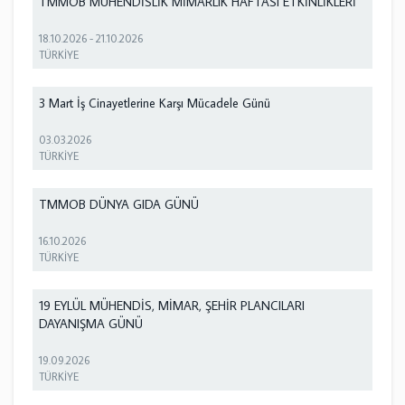
TMMOB MÜHENDİSLİK MİMARLIK HAFTASI ETKİNLİKLERİ
18.10.2026
-
21.10.2026
TÜRKİYE
3 Mart İş Cinayetlerine Karşı Mücadele Günü
03.03.2026
TÜRKİYE
TMMOB DÜNYA GIDA GÜNÜ
16.10.2026
TÜRKİYE
19 EYLÜL MÜHENDİS, MİMAR, ŞEHİR PLANCILARI
DAYANIŞMA GÜNÜ
19.09.2026
TÜRKİYE