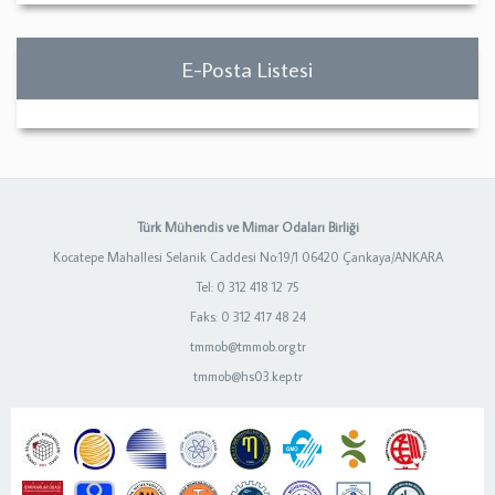
E-Posta Listesi
Türk Mühendis ve Mimar Odaları Birliği
Kocatepe Mahallesi Selanik Caddesi No:19/1 06420 Çankaya/ANKARA
Tel: 0 312 418 12 75
Faks: 0 312 417 48 24
tmmob@tmmob.org.tr
tmmob@hs03.kep.tr