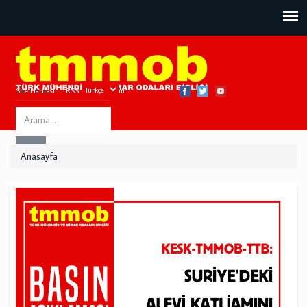
Site Haritası
RSS
Bize Ulaşın
Search
ARA
this
Anasayfa
site