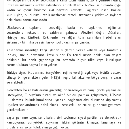
kıyı bölgelerinde Alevi topluluklara karşı toplu katliam, zorla yerinden etme,
infaz ve sistematik şiddet eylemlerini artırdı. Mart 2025'teki saldırılarda çoğu
kadın ve çocuk binlerce sivil hayatını kaybetti. Bağımsız insan hakları
kuruluşları, bu durumu etnik-mezhepsel temelli sistematik şiddet ve soykırım
riski olarak tanımlamaktadır.
Uluslararası toplumun sessizliği, baskı ve soykırımcı eğilimleri
cesaretlendirmektedir. Bu saldırılar yalnızca Alevileri değil; Dürzileri,
Hristiyanları, Kürtleri, Türkmenleri ve diğer tüm azınlıkları hedef alan
sistematik bir imha ve asimilasyon politikasının parçasıdır.
Yaşananlar insanlığa karşı işlenen suçlardır. Sessiz kalmak veya tarafsızlık
iddiası, suçun devamına katkı sunar. En temel insan hakkı olan yaşam
hakkının bu denli çiğnendiği bir ortamda hiçbir ülke veya kuruluşun
sorumluluktan kaçma lüksü yoktur.
Türkiye siyasi iktidarının, Suriye'deki rejime verdiği açık veya örtülü destek,
cihatçı bir gelenekten gelen HTŞ'yi meşru kılmakta ve bölge barışına zarar
vermektedir.
Gerçekten bölge halklarının güvenliği önemseniyor ve barış içinde yaşamaları
isteniyorsa, Türkiye'nin tutarlı ve aktif bir dış politika geliştirmesi, HTŞ’nin
uluslararası hukuk kurallarına uymasını sağlaması aksi durumda diplomatik
ilişkileri sonlandırmak dahil olmak üzere etkili önlemleri gündeme getirmesi
gerekmektedir.
Başta parlamentoyu, sendikaları, sivil toplumu, siyasi partileri ve demokratik
kamuoyunu; Suriye'deki soykırım riskini görünür kılmaya, kınamaya ve
uluslararası sorumluluk almaya çağırıyoruz.