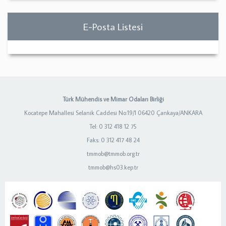
E-Posta Listesi
Türk Mühendis ve Mimar Odaları Birliği
Kocatepe Mahallesi Selanik Caddesi No:19/1 06420 Çankaya/ANKARA
Tel: 0 312 418 12 75
Faks: 0 312 417 48 24
tmmob@tmmob.org.tr
tmmob@hs03.kep.tr