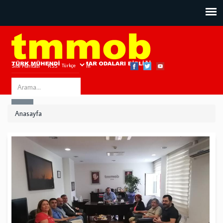
Site Haritası
RSS
Bize Ulaşın
Search
ARA
this
Anasayfa
site