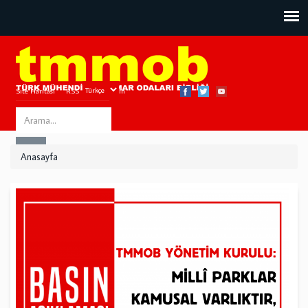
Site Haritası
RSS
Bize Ulaşın
Search
ARA
this
Anasayfa
site