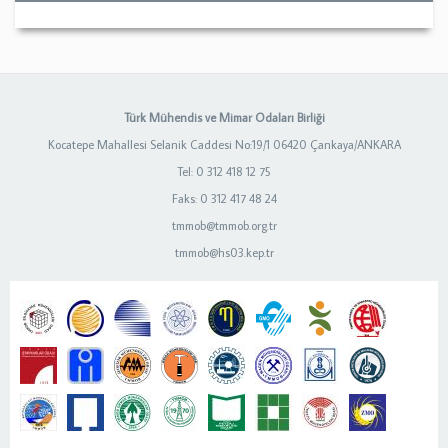
Türk Mühendis ve Mimar Odaları Birliği
Kocatepe Mahallesi Selanik Caddesi No:19/1 06420 Çankaya/ANKARA
Tel: 0 312 418 12 75
Faks: 0 312 417 48 24
tmmob@tmmob.org.tr
tmmob@hs03.kep.tr