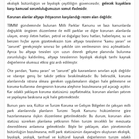
ekolojik bütünlüğün ve biyolojik çeşitliliğin güvencesidir;
gelecek kuşaklara
karşı kamusal sorumluluğumuzun somut ifadesidir.
Korunan alanlar altyapı ihtiyacının karşılandığı rezerv alan değildir.
TBMM gündeminde bulunan Milli Parklar Kanunu ve bazı kanunlarda
değişiklik öngören düzenleme ile millî parklar ve diğer korunan alanlarda
ulaşım, enerji iletim hatları, petrol ve doğalgaz boru hatları, haberleşme, su ve
benzeri hiçbir ayrım gözetmeksizin tüm altyapı tesislerine “kamu yararı” ve
“zaruret” gerekçesiyle sınırsız bir şekilde izin verilmesinin önü açılmaktadır.
Ayrıca bu altyapı tesisleri için uzun devreli gelişme planında bulunma
zorunluluğu kaldırılmış, altyapı tesislerinin biyolojik ekolojik tarihi kaynak
değerlerine olumsuz etkisi göz ardı edilmiştir.
Öte yandan, “kamu yararı” ve “zaruret” gibi kavramların sınırları açık değildir
ve idareye geniş bir takdir yetkisi bırakılmaktadır. Bu belirsizlik, koruma
alanlarında istisna olması gereken uygulamaların olağan hale gelmesine ve
koruma-kullanma dengesinin koruma aleyhine bozulmasına yol açacağı açıktır.
Kar odaklı yaklaşım koruma statüsünü zayıflatmakta; korunan alanları yatırım
ve yapılaşma baskısına açık hale getirmektedir.
Bunun yanı sıra, Kültür ve Turizm Koruma ve Gelişim Bölgeleri ile çakışan milli
park alanlarında planların Turizmi Teşvik Kanunu hükümlerine göre
hazırlanmasına ilişkin düzenleme getirilmektedir. Bu durum, korunan alan
statüsü sürerken planlama yetkisinin fiilen turizm öncelikli bir mevzuata
devredilmesi anlamına gelmektedir. Böyle bir yaklaşım; alan yönetiminde
bütünlüğün bozulmasına, millî park statüsünün dayanağını oluşturan ekolojik,
biyolojik, jeolojik, tarihsel ve kültürel kaynak değerlerinin turizm odaklı