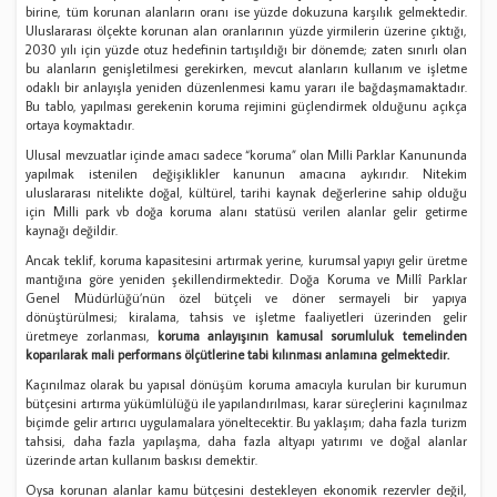
birine, tüm korunan alanların oranı ise yüzde dokuzuna karşılık gelmektedir.
Uluslararası ölçekte korunan alan oranlarının yüzde yirmilerin üzerine çıktığı,
2030 yılı için yüzde otuz hedefinin tartışıldığı bir dönemde; zaten sınırlı olan
bu alanların genişletilmesi gerekirken, mevcut alanların kullanım ve işletme
odaklı bir anlayışla yeniden düzenlenmesi kamu yararı ile bağdaşmamaktadır.
Bu tablo, yapılması gerekenin koruma rejimini güçlendirmek olduğunu açıkça
ortaya koymaktadır.
Ulusal mevzuatlar içinde amacı sadece “koruma” olan Milli Parklar Kanununda
yapılmak istenilen değişiklikler kanunun amacına aykırıdır. Nitekim
uluslararası nitelikte doğal, kültürel, tarihi kaynak değerlerine sahip olduğu
için Milli park vb doğa koruma alanı statüsü verilen alanlar gelir getirme
kaynağı değildir.
Ancak teklif, koruma kapasitesini artırmak yerine, kurumsal yapıyı gelir üretme
mantığına göre yeniden şekillendirmektedir. Doğa Koruma ve Millî Parklar
Genel Müdürlüğü’nün özel bütçeli ve döner sermayeli bir yapıya
dönüştürülmesi; kiralama, tahsis ve işletme faaliyetleri üzerinden gelir
üretmeye zorlanması,
koruma anlayışının kamusal sorumluluk temelinden
koparılarak mali performans ölçütlerine tabi kılınması anlamına gelmektedir.
Kaçınılmaz olarak bu yapısal dönüşüm koruma amacıyla kurulan bir kurumun
bütçesini artırma yükümlülüğü ile yapılandırılması, karar süreçlerini kaçınılmaz
biçimde gelir artırıcı uygulamalara yöneltecektir. Bu yaklaşım; daha fazla turizm
tahsisi, daha fazla yapılaşma, daha fazla altyapı yatırımı ve doğal alanlar
üzerinde artan kullanım baskısı demektir.
Oysa korunan alanlar kamu bütçesini destekleyen ekonomik rezervler değil,