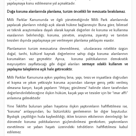
yapılaşmaya konu edilmesine yol açmaktadır.
Doğa koruma alanlarında planlama, turizm öncelikli bir mevzuata bırakılamaz.
Milli Parklar Kanununda ve ilgili yönetmeliğinde Milli Park alanlarında
yapılacak planların niteliği açık olarak hükme bağlanmıştır. Buna göre, bilimsel
ve teknik araştırmalara dayalı olarak kaynak değerleri ile koruma ve kullanma
esaslarının belirlendiği; koruma, yönetim, araştırma, ziyaretçi ve tanıtım
tesisleri dışında yapılaşmaya yer verilmeyen planlama yaklaşımı esastır.
Planlamanın turizm mevzuatına devredilmesi, uluslararası nitelikte özgün
doğal, tarihi, kültürel kaynak değerlerine sahip doğa koruma alanlarının
korumaktan vaz geçmektir. Ayrıca, koruma politikalarının demokratik
meşruiyetini zayıflatacağı gibi doğal alanları
sermaye odaklı kullanım ve
yapılaşma taleplerine açık hale getirecektir.
Milli Parklar Kanununa aykırı yapılmış bina, yapı, tesis ve inşaatlara doğrudan
el koyma ve yıkım yetkisiyle koruma açısından idareye geniş yetki verilmiş
olmasına karşın, kaçak yapıların “ihtiyaç görülmesi” halinde idare tarafından
değerlendirilebileceğine ilişkin hüküm, kaçak yapı ve tesisler için bir “imar affı”
anlamına gelmektedir
Yine Teklifte bulunan yaban hayatına ilişkin yaptırımların hafifletilmesi ise,
“koruma” anlayışından, bu bütünlüklü gerilemenin bir diğer boyutudur.
Biyolojik çeşitliliğin hızla kaybedildiği, iklim krizinin etkilerinin derinleştiği bir
dönemde koruma politikalarının güçlendirilmesi gerekirken; yaptırımların
esnetilmesi ve yaban hayatı üzerindeki tehditlerin hafifletilmesi kabul
edilemez.