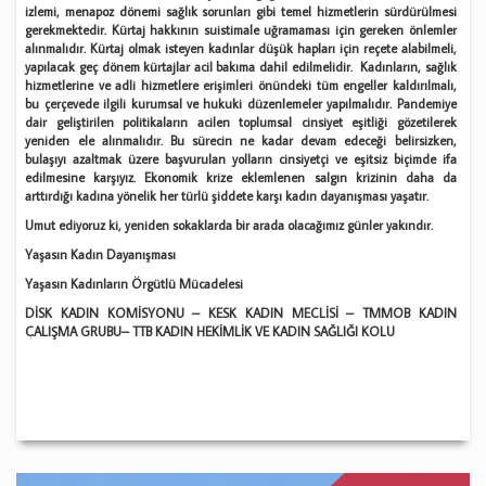
izlemi, menapoz dönemi sağlık sorunları gibi temel hizmetlerin sürdürülmesi
gerekmektedir. Kürtaj hakkının suistimale uğramaması için gereken önlemler
alınmalıdır.
Kürtaj olmak isteyen kadınlar düşük hapları için reçete alabilmeli,
yapılacak geç dönem kürtajlar acil bakıma dahil edilmelidir. Kadınların, sağlık
hizmetlerine ve adli hizmetlere erişimleri önündeki tüm engeller kaldırılmalı,
bu çerçevede ilgili kurumsal ve hukuki düzenlemeler yapılmalıdır. Pandemiye
dair geliştirilen politikaların acilen toplumsal cinsiyet eşitliği gözetilerek
yeniden ele alınmalıdır. Bu sürecin ne kadar devam edeceği belirsizken,
bulaşıyı azaltmak üzere başvurulan yolların cinsiyetçi ve eşitsiz biçimde ifa
edilmesine karşıyız. Ekonomik krize eklemlenen salgın krizinin daha da
arttırdığı kadına yönelik her türlü şiddete karşı kadın dayanışması yaşatır.
Umut ediyoruz ki, yeniden sokaklarda bir arada olacağımız günler yakındır.
Yaşasın Kadın Dayanışması
Yaşasın Kadınların Örgütlü Mücadelesi
DİSK KADIN KOMİSYONU – KESK KADIN MECLİSİ – TMMOB KADIN
ÇALIŞMA GRUBU– TTB KADIN HEKİMLİK VE KADIN SAĞLIĞI KOLU