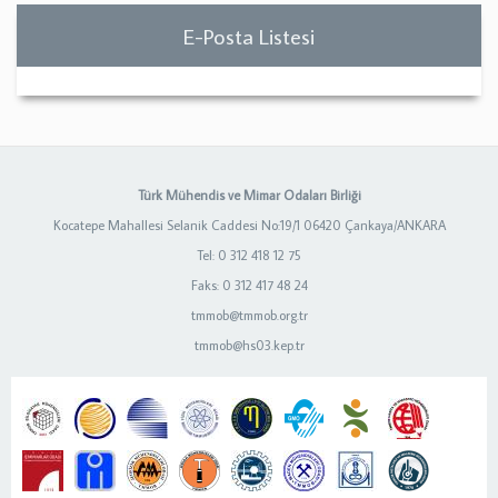
E-Posta Listesi
Türk Mühendis ve Mimar Odaları Birliği
Kocatepe Mahallesi Selanik Caddesi No:19/1 06420 Çankaya/ANKARA
Tel: 0 312 418 12 75
Faks: 0 312 417 48 24
tmmob@tmmob.org.tr
tmmob@hs03.kep.tr