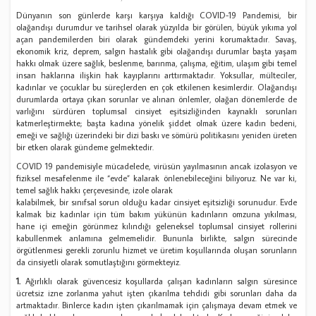
Dünyanın son günlerde karşı karşıya kaldığı COVID-19 Pandemisi, bir
olağandışı durumdur ve tarihsel olarak yüzyılda bir görülen, büyük yıkıma yol
açan pandemilerden biri olarak gündemdeki yerini korumaktadır. Savaş,
ekonomik kriz, deprem, salgın hastalık gibi olağandışı durumlar başta yaşam
hakkı olmak üzere sağlık, beslenme, barınma, çalışma, eğitim, ulaşım gibi temel
insan haklarına ilişkin hak kayıplarını arttırmaktadır. Yoksullar, mülteciler,
kadınlar ve çocuklar bu süreçlerden en çok etkilenen kesimlerdir. Olağandışı
durumlarda ortaya çıkan sorunlar ve alınan önlemler, olağan dönemlerde de
varlığını sürdüren toplumsal cinsiyet eşitsizliğinden kaynaklı sorunları
katmerleştirmekte; başta kadına yönelik şiddet olmak üzere kadın bedeni,
emeği ve sağlığı üzerindeki bir dizi baskı ve sömürü politikasını yeniden üreten
bir etken olarak gündeme gelmektedir.
COVID 19 pandemisiyle mücadelede, virüsün yayılmasının ancak izolasyon ve
fiziksel mesafelenme ile “evde” kalarak önlenebileceğini biliyoruz. Ne var ki,
temel sağlık hakkı çerçevesinde, izole olarak
kalabilmek, bir sınıfsal sorun olduğu kadar cinsiyet eşitsizliği sorunudur. Evde
kalmak biz kadınlar için tüm bakım yükünün kadınların omzuna yıkılması,
hane içi emeğin görünmez kılındığı geleneksel toplumsal cinsiyet rollerini
kabullenmek anlamına gelmemelidir. Bununla birlikte, salgın sürecinde
örgütlenmesi gerekli zorunlu hizmet ve üretim koşullarında oluşan sorunların
da cinsiyetli olarak somutlaştığını görmekteyiz.
1.
Ağırlıklı olarak güvencesiz koşullarda çalışan kadınların salgın süresince
ücretsiz izne zorlanma yahut işten çıkarılma tehdidi gibi sorunları daha da
artmaktadır. Binlerce kadın işten çıkarılmamak için çalışmaya devam etmek ve