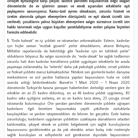
cinsiyet eşitsizliğine karşı çıkıyor; sadece pandemi koşullarında değil olağan
dönemlerde de ev işlerinin zaman ve emek açısından erkeklerle eşit
paylaşımını savunuyoruz. Kamu-özel ayrımı olmaksızın, zorunlu hizmet ve
üretim alanında çalışan ebeveynlere dönüşümlü ve eşit olarak ücretli izin
verilmeli; çocuklarını yalnız büyüten ebeveynlere salgın süresince ücretli izin
hakkı tanınmalı ve/ya uygun koşullar yaratılabiliyorsa evden çalışma biçimleri
formüle edilmelidir.
5.
“Evde kalmak” ev içi şiddeti ve istismarları arttırmaktadır. Evlerin, kadınlar
için hiçbir zaman “mutlak güvenli” yerler olmadıklarını, aksine Birleşmiş
Milletler raporlarında da belirtildiği gibi “kadınlar için en tehlikeli yerler”
olduklarını biliyoruz. Bu salgın sürecinde de, “evde olmak” bir sağlık tedbirinin
zorunlu hali iken kadınlar kendilerine şiddet uygulayan erkeklerle bir arada
yaşamaya zorlanmakta, bu “evlerde” daha çok psikolojik şiddete, cinsel şiddete
ve fiziksel şiddete maruz kalmaktadırlar. Nitekim son günlerde kadın danışma
merkezlerine ve acil yardım hatlarına yapılan başvuruların hızla ve ciddi
oranda arttığı bildirilmektedir. Bianet’in 1 Mart 2020 – 1 Nisan 2020
döneminde Türkiye’de basına yansıyan haberlerden derlediği verilere göre de
erkekler en az 25 kadını öldürmüş, en az 46 kadına şiddet uygulamış, 83
kadını seks işçiliğine zorlamış, en az on kadını taciz etmiş, 23 çocuğa cinsel
istismarda bulunmuştur. Öte yandan pandemi döneminde şiddete uğrayan
kadınların ilgili birimlere başvurmakta çeşitli şekillerde zorluklarla
karşılaştıkları ve yardım isteyemedikleri de bilinen bir gerçektir. Evde kalma
zorunluluğu; kadınların uygulanan şiddetten uzaklaşma olanaklarını ortadan
kaldırmakta, şikayet etmek ve şiddeti belgelemek için sağlık kuruluşlarına
başvurusunu geciktirmekte ya da yok etmekte, artan bulaş riski nedeniyle
sağlık kuruluşları ve adliyelerde acil gereksinim dışındaki başvuruların