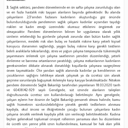
3.
Sağlık sektörü, pandemi dönemlerinde en ön safta çalışma zorunluluğu olan
ve en fazla hastalık riski taşıyan alanların başında gelmektedir. Bu alanda
çalışanların 2/3’sinden fazlasını kadınların oluşturduğu göz önünde
bulundurulduğunda pandeminin sağlık çalışanı kadınlar açısından taşıdığı
riskleri ve kadın emeği üzerindeki olumsuz etkilerini öngörmek zor
olmayacaktır. Pandemi dönemlerinin bilinen bir uygulaması olarak yıllık
izinlerin ertelendiği bu günlerde çalışmak zorunda olan bütün kadın sağlık
çalışanlarının, mesleki risk olan bulaş ve hastalık riskine karşı yeterli kişisel
koruyucu donanımın sağlandığı, yaygın bulaş riskine karşı gerekli testlerin
belirli aralıklarla tekrarlandığı, stres ve yoğun çalışma temposunda tükenmişlik
yaşanmasını önlemek için çalışma saatlerinin yeniden düzenlendiği, yeterli
dinlenme ve barınma ortamlarının yaratıldığı, çalışma mekanlarının kadınların
gereksinimleri dikkate alınarak donatıldığı koşullarda çalışması vazgeçilmez
önem taşımaktadır. Öte yandan sağlık alanında kadınlar ya kendilerinin ve
çocuklarının sağlığını tehlikeye atarak çalışmak ya da ücretsiz izin alarak
geçinme sorunlarıyla boğuşmak ikilemiyle karşı karşıya bırakılmaktadır. Nitekim
pandemi döneminde Sağlık Bakanlığı tarafından yayımlanan 18.03.2020 tarih
ve 60438742-929 sayılı Genelgede, süt izninde olanların talepleri
doğrultusunda ücretsiz izin kullandırılacağı belirtilmiştir. Aynı genelgede,
çalışan eşlerin her ikisinin de Sağlık Bakanlığı personeli olması halinde, kamu
sağlık hizmetinin sürdürülebilirliğine yönelik gerekli tedbirlerin alınması
kaydıyla, okul öncesi ve ilköğretimde çocuğu bulunan çalışanlara kadın
çalışana öncelik verilmek kaydıyla yıllık izin verileceği belirtilmektedir. Kadına
biçilen geleneksel toplumsal cinsiyet rollerinin yansıması olan bu düzenleme
ile ücretli izin yerine yıllık iznin kullandırılması, kamusal bir hak olan yıllık