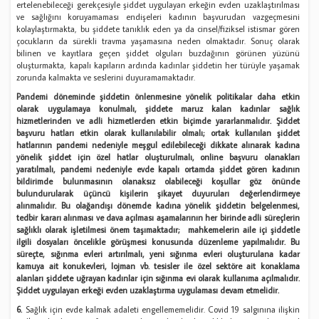
ertelenebileceği gerekçesiyle şiddet uygulayan erkeğin evden uzaklaştırılması
ve sağlığını koruyamaması endişeleri kadının başvurudan vazgeçmesini
kolaylaştırmakta, bu şiddete tanıklık eden ya da cinsel/fiziksel istismar gören
çocukların da sürekli travma yaşamasına neden olmaktadır. Sonuç olarak
bilinen ve kayıtlara geçen şiddet olguları buzdağının görünen yüzünü
oluşturmakta, kapalı kapıların ardında kadınlar şiddetin her türüyle yaşamak
zorunda kalmakta ve seslerini duyuramamaktadır.
Pandemi döneminde şiddetin önlenmesine yönelik politikalar daha etkin
olarak uygulamaya konulmalı, şiddete maruz kalan kadınlar sağlık
hizmetlerinden ve adli hizmetlerden etkin biçimde yararlanmalıdır. Şiddet
başvuru hatları etkin olarak kullanılabilir olmalı; ortak kullanılan şiddet
hatlarının pandemi nedeniyle meşgul edilebileceği dikkate alınarak kadına
yönelik şiddet için özel hatlar oluşturulmalı, online başvuru olanakları
yaratılmalı, pandemi nedeniyle evde kapalı ortamda şiddet gören kadının
bildirimde bulunmasının olanaksız olabileceği koşullar göz önünde
bulundurularak üçüncü kişilerin şikayet duyuruları değerlendirmeye
alınmalıdır. Bu olağandışı dönemde kadına yönelik şiddetin belgelenmesi,
tedbir kararı alınması ve dava açılması aşamalarının her birinde adli süreçlerin
sağlıklı olarak işletilmesi önem taşımaktadır; mahkemelerin aile içi şiddetle
ilgili dosyaları öncelikle görüşmesi konusunda düzenleme yapılmalıdır. Bu
süreçte, sığınma evleri artırılmalı, yeni sığınma evleri oluşturulana kadar
kamuya ait konukevleri, lojman vb. tesisler ile özel sektöre ait konaklama
alanları şiddete uğrayan kadınlar için sığınma evi olarak kullanıma açılmalıdır.
Şiddet uygulayan erkeği evden uzaklaştırma uygulaması devam etmelidir.
6.
Sağlık için evde kalmak adaleti engellememelidir. Covid 19 salgınına ilişkin