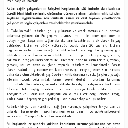
iznin gasp edilmesidir.
Kadın sağlık çalışanlarının talepleri karşılanmalı, süt izninde olan kadınlar
ücretli idari izinli sayılmalı, olağandışı dönemde alınan izinlerin yıllık izinden
sayılması uygulamasına son verilmeli, kamu ve özel taşeron şirketlerinde
çalışan tüm sağlık çalışanları aynı haklardan yararlanmalıdır.
4.
Evde kalmak” kadınlar için iş yükünün ve emek sömürüsünün artması
anlamına gelmektedir. Bu çerçevede, virüsle mücadele etmek için önerilen
detaylı hijyen koşullarını sağlamak; okulların kapatılmasına ek olarak 65 yaş
üstündeki kişiler ve büyük çoğunluğu çocuk olan 20 yaş altı kişilere
uygulanan evden çıkma yasağı ile birlikte kadınlara özgü bir görevmiş gibi
addedilen ev içi bakım sorumluluklarını yerine getirmek, eş/sevgili, çocuk,
bakıma muhtaç yaşlıların bakımı ile ilgilenmek; hane halkının temizlik, yemek,
çamaşır, ütü vb. artan ev işlerini yapmak kadınlara yüklenmektedir. Sonuç
olarak, kadınların görünmez emeklerini ve ev içi cinsiyetçi emek sömürüsünü
daha da arttırmaktadır. 65 yaş üzerinin kritik durumu ve sokağa çıkma yasağı,
ailelerin çocuk bakımındaki temel sosyal desteğini ortadan kaldırmış
durumdadır. Bu nedenle, zorunlu sektörlerde çalışsın çalışmasın, kadınların
“ebeveyn tükenmişliği sendromu” ile karşı karşıya kalabilecektir. İçinden
geçtiğimiz koşulların ruh sağlığımızı da olumsuz etkilediği, endişe, kaygı,
korku, panik, depresyon gibi psikolojik sorunlara sebep olduğu açıktır.
Kadınlar bir yandan kendi ruh sağlığını korumaya çalışırken, bir yandan da
onlardan hane üyelerini sakinleştirmesi ve pandeminin yol açtığı psikososyal
sorunlar için “tampon” olması beklenmektedir.
Bu bağlamda ev içindeki yüklerin kadınların üzerine yıkılmasına ve artan