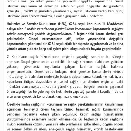
tedbir almak için infaz yasasında yapılacak değişiklik kapsamında cinsel
istismar suçlularına af anlamına gelen bir yasal değişiklik de gündeme
gelmiştir. Covid19 salgınından yararlanarak, siyasal iktidarın kadın katillerini,
istismarcılarını serbest bırakma, aklama girişimleri kabul edilemez.
Hâkimler ve Savcılar Kurulu’nun (HSK), 6284 sayılı kanunun 11. Maddesini
askıya alan “
tedbir kararlarının yükümlülerin koronavirüs kapsamında sağlığını
tehdit etmeyecek şekilde değerlendirilmesi
” biçimindeki kararı derhal geri
çekilmelidir. Cinsel istismarcıların affı, infaz yasasındaki değişiklik
kapsamından çıkarılmalıdır. 6284 sayılı etkili bir biçimde uygulanmalı ve kadına
yönelik artan şiddete karşı acil eylem planı oluşturularak hayata geçirilmelidir.
7.
Kadınların sağlık hizmetlerine erişimde yaşadığı sorunlar bu süreçte
artmıştır. Sosyal güvenceden ve nitelikli bir sağlık hizmeti alabilecek gelirden
yoksun, güvencesiz koşullarda çalışan kadınlar sağlık hakkına
erişememektedir. Gerek virüs bulaşma riski gerekse hastanelerin virüsle
mücadeleyi öne almaları nedeniyle başta şiddete maruz kalanlar olmak üzere
kadınların ihtiyaç duydukları en temel sağlık hizmetlerine erişimleri dahi
mümkün olamamaktadır. Kadına yönelik şiddetin belgelenmesinin yaşamsal
önem taşıdığı, bu belgelemeyi de hekimlerin yapacağı pandemi koşullarında da
ertelenemeyecek bir konu olarak karşımıza çıkmaktadır.
Özellikle kadın sağlığının korunması ve sağlık gereksinimlerinin karşılanması
açısından belirleyici önem taşıyan birinci basamak sağlık kurumlarında
pandemi nedeniyle ortaya çıkan yoğunluk, kadın sağlığı hizmetlerinin
yürütülmesinde aksamaya neden olmamalıdır. Bu bağlamda kadın sağlığına
ilişkin sorunların çözümü yanı sıra aile planlaması, gebe izlemi, doğum öncesi
ve sonrası bakım ve izlem, ana-çocuk sağlığı hizmetleri, kronik hastalıkların