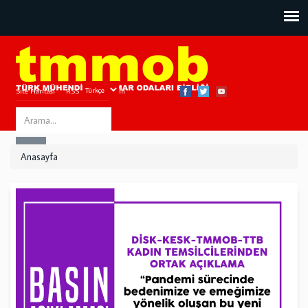
Site Haritası
RSS
Bize Ulaşın
Search
ARA
this
Anasayfa
site