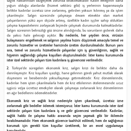
sağlık haklarından vazgeçmek zorunda bırakılmaktadır. Kadın emeğinin daha
yoğun olduğu alanlarda (hizmet sektörü gibi) iş yerlerinin kapanmasıyla
birlikte kadınlar ücretsiz izne zorlanmış, gelirden yoksun kılınmış ya da işten
çıkarılmıştır. Salgın sürecinde çalışmaya devam etmekte olan market
çalışanlarının yükü aşırı ölçüde artmış, özellikle kadın işçiler sahip oldukları
çalışma kapasitelerini zorlayacak biçimde çalışmak durumunda kalmaktadırlar.
Salgın süresinin belirsizliği göz önüne alındığında, bu sorunların giderek daha
da yakıcı hale geleceği açıktır.
Bu nedenle, her şeyden önce, virüsün
bulaşmasını engellemek ve salgının yayılma hızını düşürmek amacıyla temel ve
zorunlu hizmetler ve üretimler haricinde üretim durdurulmalıdır. Bunun yanı
sıra, temel ve zorunlu hizmetlerde çalışanlar için iş güvenliğinin, sağlık ve
hijyenin sağlandığı çalışma koşulları oluşturulmalıdır. İster kamu kurumunda
ister özel sektörde çalışan tüm kadınlara iş güvencesi verilmelidir.
2.
Türkiye’de süregelen ekonomik kriz, salgın krizi ile birlikte daha da
derinleşmiştir. Kriz koşulları işsizliği, hane gelirinin göreli yahut mutlak olarak
düşmesini ve beraberinde yoksullaşmayı getirmektedir. Kriz dönemlerinde,
kadınlar hem işten çıkarılmalarla hem de kriz etkilerinin ötelenmesinde ucuz
işgücü ve/ya ücretsiz emekçiler olarak çalışmaya zorlanarak kriz dönemlerinin
en ağır bedellerini ödemektedirler.
Ekonomik kriz ve sağlık krizi nedeniyle işten çıkarılmak, ücretsiz izne
zorlanmak gibi bedeller ödemek istemiyoruz. İster kamu kurumunda ister özel
sektörde çalışan tüm kadınlara iş ve gelir güvencesi verilmelidir. Kadınlar,
sağlık hakkı ile çalışma hakkı arasında seçim yapmak gibi bir ikilemde
bırakılmamalıdır. Hem ekonomik güvence taahhüt edilmeli, hem de sağlığımızı
korumak için gerekli tüm koşullar üretilerek, bir an evvel uygulamaya
konulmalıdır.