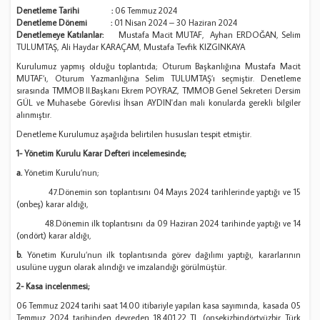
Denetleme Tarihi :
06 Temmuz 2024
Denetleme Dönemi :
01 Nisan 2024 – 30 Haziran 2024
Denetlemeye Katılanlar:
Mustafa Macit MUTAF, Ayhan ERDOĞAN, Selim
TULUMTAŞ, Ali Haydar KARAÇAM, Mustafa Tevfik KIZGINKAYA
Kurulumuz yapmış olduğu toplantıda; Oturum Başkanlığına Mustafa Macit
MUTAF’ı, Oturum Yazmanlığına Selim TULUMTAŞ’ı seçmiştir. Denetleme
sırasında TMMOB II.Başkanı Ekrem POYRAZ, TMMOB Genel Sekreteri Dersim
GÜL ve Muhasebe Görevlisi İhsan AYDIN'dan mali konularda gerekli bilgiler
alınmıştır.
Denetleme Kurulumuz aşağıda belirtilen hususları tespit etmiştir.
1- Yönetim Kurulu Karar Defteri incelemesinde;
a.
Yönetim Kurulu’nun;
47.Dönemin son toplantısını 04 Mayıs 2024 tarihlerinde yaptığı ve 15
(onbeş) karar aldığı,
48.Dönemin ilk toplantısını da 09 Haziran 2024 tarihinde yaptığı ve 14
(ondört) karar aldığı,
b.
Yönetim Kurulu’nun ilk toplantısında görev dağılımı yaptığı, kararlarının
usulüne uygun olarak alındığı ve imzalandığı görülmüştür.
2- Kasa incelenmesi;
06 Temmuz 2024 tarihi saat 14.00 itibariyle yapılan kasa sayımında, kasada 05
Temmuz 2024 tarihinden devreden 18.401,22 TL (onsekizbindörtyüzbir Türk