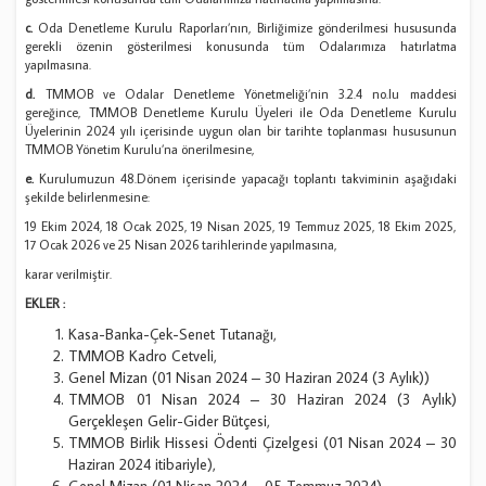
c.
Oda Denetleme Kurulu Raporları’nın, Birliğimize gönderilmesi hususunda
gerekli özenin gösterilmesi konusunda tüm Odalarımıza hatırlatma
yapılmasına.
d.
TMMOB ve Odalar Denetleme Yönetmeliği’nin 3.2.4 no.lu maddesi
gereğince, TMMOB Denetleme Kurulu Üyeleri ile Oda Denetleme Kurulu
Üyelerinin 2024 yılı içerisinde uygun olan bir tarihte toplanması hususunun
TMMOB Yönetim Kurulu’na önerilmesine,
e.
Kurulumuzun 48.Dönem içerisinde yapacağı toplantı takviminin aşağıdaki
şekilde belirlenmesine:
19 Ekim 2024, 18 Ocak 2025, 19 Nisan 2025, 19 Temmuz 2025, 18 Ekim 2025,
17 Ocak 2026 ve 25 Nisan 2026 tarihlerinde yapılmasına,
karar verilmiştir.
EKLER :
Kasa-Banka-Çek-Senet Tutanağı,
TMMOB Kadro Cetveli,
Genel Mizan (01 Nisan 2024 – 30 Haziran 2024 (3 Aylık))
TMMOB 01 Nisan 2024 – 30 Haziran 2024 (3 Aylık)
Gerçekleşen Gelir-Gider Bütçesi,
TMMOB Birlik Hissesi Ödenti Çizelgesi (01 Nisan 2024 – 30
Haziran 2024 itibariyle),