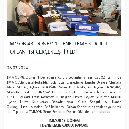
TMMOB 48. DÖNEM 1. DENETLEME KURULU
TOPLANTISI GERÇEKLEŞTİRİLDİ
08.07.2024
TMMOB 48. Dönem 1. Denetleme Kurulu toplantısı 6 Temmuz 2024 tarihinde
TMMOB'de gerçekleştirildi. Toplantıya; Denetleme Kurulu Üyeleri Mustafa
Macit MUTAF, Ayhan ERDOĞAN, Selim TULUMTAŞ, Ali Haydar KARAÇAM,
Mustafa Tevfik KIZGINKAYA katıldı. İlk toplantı olması sebebiyle Yönetim
Kurulu Başkanı Emin Koramaz, II. Başkan Ekrem Poyraz, Yürütme Kurulu
üyeleri Hülya Küçükaras, Bahadır Acar, Yusuf Songül, M. Hanze
Gürkaş, Hüsnü Meydan, Arif Balkanay, Orhan Sarıaltun da toplantıya iştirak
etti. Toplantıda TMMOB Genel Sekreteri Dersim GÜL de hazır bulundu.
TMMOB 48. DÖNEM
I.
DENETLEME KURULU RAPORU