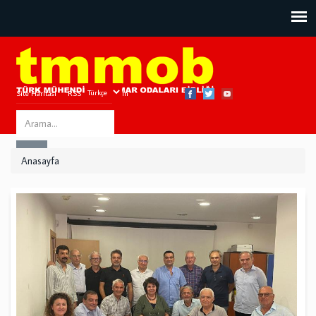
Site Haritası
RSS
Bize Ulaşın
Search
ARA
this
Anasayfa
site