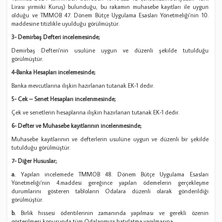
Lirası yirmiiki Kuruş) bulunduğu, bu rakamın muhasebe kayıtları ile uygun
olduğu ve TMMOB 47. Dönem Bütçe Uygulama Esasları Yönetmeliği'nin 10.
maddesine titizlikle uyulduğu görülmüştür.
3- Demirbaş Defteri incelemesinde;
Demirbaş Defteri'nin usulüne uygun ve düzenli şekilde tutulduğu
görülmüştür.
4-Banka Hesapları incelemesinde;
Banka mevcutlarına ilişkin hazırlanan tutanak EK-1 dedir.
5- Çek – Senet Hesapları incelenmesinde;
Çek ve senetlerin hesaplarına ilişkin hazırlanan tutanak EK-1 dedir.
6- Defter ve Muhasebe kayıtlarının incelenmesinde;
Muhasebe kayıtlarının ve defterlerin usulüne uygun ve düzenli bir şekilde
tutulduğu görülmüştür.
7- Diğer Hususlar;
a.
Yapılan incelemede TMMOB 48. Dönem Bütçe Uygulama Esasları
Yönetmeliği’nin 4.maddesi gereğince yapılan ödemelerin gerçekleşme
durumlarını gösteren tabloların Odalara düzenli olarak gönderildiği
görülmüştür.
b.
Birlik hissesi ödentilerinin zamanında yapılması ve gerekli özenin
gösterilmesi konusunda tüm Odalarımıza hatırlatma yapılmasına.