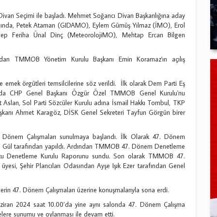
Divan Seçimi ile başladı. Mehmet Soğancı Divan Başkanlığına aday
nlığında, Petek Ataman (GIDAMO), Eylem Gümüş Yılmaz (İMO), Erol
ep Feriha Ünal Dinç (MeteorolojiMO), Mehtap Ercan Bilgen
dından TMMOB Yönetim Kurulu Başkanı Emin Koramaz'ın açılış
emek örgütleri temsilcilerine söz verildi. İlk olarak Dem Parti Eş
asında CHP Genel Başkanı Özgür Özel TMMOB Genel Kurulu'nu
t Aslan, Sol Parti Sözcüler Kurulu adına İsmail Hakkı Tombul, TKP
aşkanı Ahmet Karagöz, DİSK Genel Sekreteri Tayfun Görgün birer
7. Dönem Çalışmaları sunulmaya başlandı. İlk Olarak 47. Dönem
 Gül tarafından yapıldı. Ardından TMMOB 47. Dönem Denetleme
tçu Denetleme Kurulu Raporunu sundu. Son olarak TMMOB 47.
esi, Şehir Plancıları Odasından Ayşe Işık Ezer tarafından Genel
erin 47. Dönem Çalışmaları üzerine konuşmalarıyla sona erdi.
iran 2024 saat 10.00’da yine aynı salonda 47. Dönem Çalışma
lere sunumu ve oylanması ile devam etti.