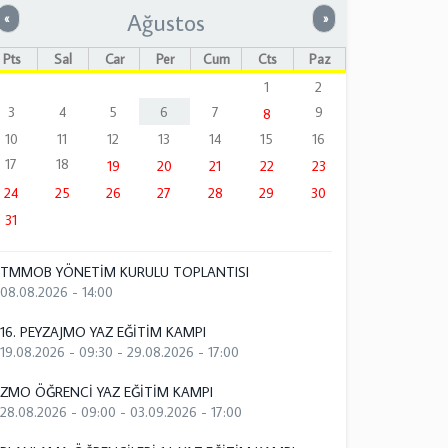
Ağustos
Önceki
Sonraki
«
»
Pts
Sal
Çar
Per
Cum
Cts
Paz
1
2
3
4
5
6
7
9
8
10
11
12
13
14
15
16
17
18
19
20
21
22
23
24
25
26
27
28
29
30
31
TMMOB YÖNETİM KURULU TOPLANTISI
08.08.2026 - 14:00
16. PEYZAJMO YAZ EĞİTİM KAMPI
19.08.2026 - 09:30
-
29.08.2026 - 17:00
ZMO ÖĞRENCİ YAZ EĞİTİM KAMPI
28.08.2026 - 09:00
-
03.09.2026 - 17:00