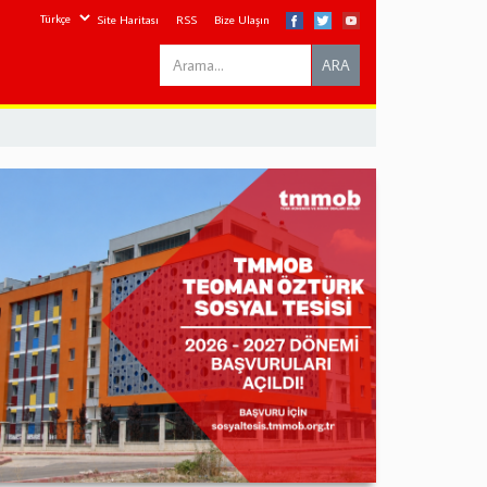
Site Haritası
RSS
Bize Ulaşın
Search
ARA
this
site