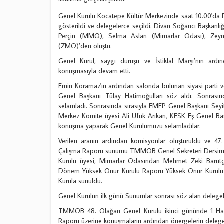
Genel Kurulu Kocatepe Kültür Merkezinde saat 10.00'da 
gösterildi ve delegelerce seçildi. Divan Soğancı Başka
Perçin (MMO), Selma Aslan (Mimarlar Odası), Zeyn
(ZMO)’den oluştu.
Genel Kurul, saygı duruşu ve İstiklal Marşı’nın ar
konuşmasıyla devam etti.
Emin Koramaz'ın ardından salonda bulunan siyasi parti ve 
Genel Başkanı Tülay Hatimoğulları söz aldı. Sonr
selamladı. Sonrasında sırasıyla EMEP Genel Başkanı Seyi
Merkez Komite üyesi Ali Ufuk Arıkan, KESK Eş Genel B
konuşma yaparak Genel Kurulumuzu selamladılar.
Verilen aranın ardından komisyonlar oluşturuldu ve 4
Çalışma Raporu sunumu TMMOB Genel Sekreteri Dersim
Kurulu üyesi, Mimarlar Odasından Mehmet Zeki Baru
Dönem Yüksek Onur Kurulu Raporu Yüksek Onur Kurulu üy
Kurula sunuldu.
Genel Kurulun ilk günü Sunumlar sonrası söz alan delegel
TMMOB 48. Olağan Genel Kurulu ikinci gününde 1 Haz
Raporu üzerine konuşmaların ardından önergelerin delege