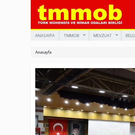
Ana
içeriğe
atla
ANASAYFA
TMMOB
MEVZUAT
BELG
Anasayfa