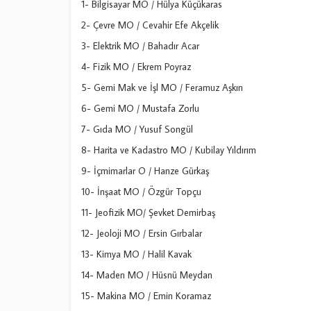
1- Bilgisayar MO / Hülya Küçükaras
2- Çevre MO / Cevahir Efe Akçelik
3- Elektrik MO / Bahadır Acar
4- Fizik MO / Ekrem Poyraz
5- Gemi Mak ve İşl MO / Feramuz Aşkın
6- Gemi MO / Mustafa Zorlu
7- Gıda MO / Yusuf Songül
8- Harita ve Kadastro MO / Kubilay Yıldırım
9- İçmimarlar O / Hanze Gürkaş
10- İnşaat MO / Özgür Topçu
11- Jeofizik MO/ Şevket Demirbaş
12- Jeoloji MO / Ersin Gırbalar
13- Kimya MO / Halil Kavak
14- Maden MO / Hüsnü Meydan
15- Makina MO / Emin Koramaz