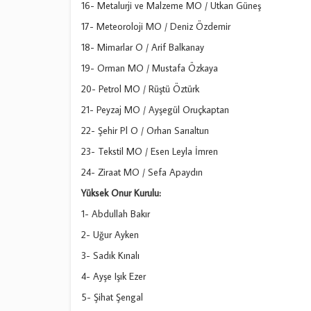
16- Metalurji ve Malzeme MO / Utkan Güneş
17- Meteoroloji MO / Deniz Özdemir
18- Mimarlar O / Arif Balkanay
19- Orman MO / Mustafa Özkaya
20- Petrol MO / Rüştü Öztürk
21- Peyzaj MO / Ayşegül Oruçkaptan
22- Şehir Pl O / Orhan Sarıaltun
23- Tekstil MO / Esen Leyla İmren
24- Ziraat MO / Sefa Apaydın
Yüksek Onur Kurulu:
1- Abdullah Bakır
2- Uğur Ayken
3- Sadık Kınalı
4- Ayşe Işık Ezer
5- Şihat Şengal