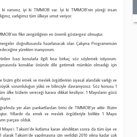
yi ki varsınız, iyi ki TMMOB var. İyi ki TMMOB’nin yüreği insan
rlığınız, varlığımız tüm ülkeye umut veriyor.
TMMOB’nin fikri zenginliğinin en önemli göstergesi olmuştur.
önergeler doğrultusunda hazırlanacak olan Çalışma Programımızın
deceğine yürekten inanıyorum.
rilen bazı konularla ilgili kısa birkaç söz söylemek istiyorum.
konuşmasında konuklar önünde dile getirmek mümkün olmadığı için
e bizim gibi emek ve meslek örgütlerinin siyasal alandaki varlığı ve
 büyük sorumluluğun yükü ve bilinciyle davranıyoruz. Söz konusu 1
ülke bizlerin vereceği karara dikkat kesiliyor. 1 Mayısların gücü
oluyor.
oğrafında yer alan pankartlardan birisi de TMMOB’ye aittir. Bizim
. Yıllardır da emek ve meslek örgütleriyle birlikte 1 Mayıs
rın parçası olduk.
a 1 Mayıs’ı Taksim’de kutlama kararı alındıktan sonra da tüm üye ve
l olarak Taksim’de yapılmasına izin verildiği 2010 yılına kadar çok