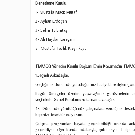
Denetleme Kurulu:
1- Mustafa Macit Mutaf
2- Ayhan Erdoğan
3- Selim Tulumtaş
4- Ali Haydar Karaçam
5- Mustafa Tevfik Kızgınkaya
TMMOB Yönetim Kurulu Başkanı Emin Koramaz'ın TMMOB 
"
Değerli Arkadaşlar,
Geçtiğimiz dönemde yürüttüğümüz faaliyetlere ilişkin görüş v
Bugün önergeler üzerine yapacağımız görüşmelerin a
seçimlerle Genel Kurulumuzu tamamlayacağız.
47. Dönemde yürüttüğümüz çalışmalara verdiğiniz deste
hepinize teşekkür ediyorum.
Çalışma programları hayata geçirilebildiği oranda an
geçirildiyse eğer bunda odalarıyla, şubeleriyle, il–ilçe tem