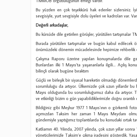
TMMOB örgütlülüğünün emeği vardır.
Bu yüzden en çok teşekkürü hak edenler sizlersiniz. İ
sevgisiyle, yurt sevgisiyle dolu üyeleri ve kadroları var. Va
Değerli arkadaşlar,
Bu kürsüde dile getirilen görüşler, yürütülen tartışmalar 
Burada yürütülen tartışmalar ve bugün kabul edilecek 
önümüzdeki dönemin mücadelesinde hepimize rehberlik e
Çalışma Raporu üzerine yapılan konuşmalarda dile geti
Bunlardan ilki 1 Mayıs’ta yaşananlarla ilgili… Açılış 
bilinçli olarak bugüne bıraktım
Güçlü ve birleşik bir siyasal hareketin olmadığı dönemlerd
sorumluluğu da artıyor. Ülkemizde çok uzun yıllardır bu
Mayıs olduğunda bu sorumluluğumuz daha da artıyor. Tüm 
ve etkinliği bizim o gün yapabildiklerimizle doğru orantılı 
Bildiğiniz gibi Meşhur 1977 1 Mayıs’ının o görkemli fot
açımızdan Taksim her zaman 1 Mayıs Meydanı olmuştur
gündemiyle yaptığımız toplantılarda bu konudaki ortak tav
Katliamın 40. Yılında, 2007 yılında, çok uzun yıllar sonr
yöneticilerimizle Taksim’e çıkma iradesini gösterdik. Yasa