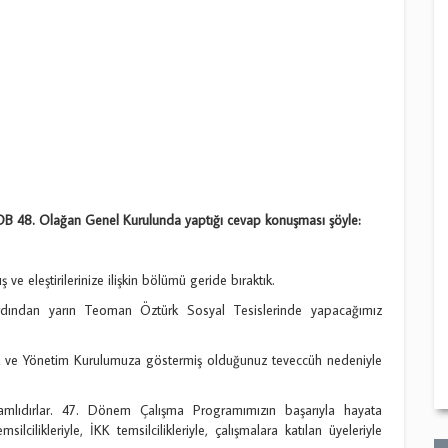
48. Olağan Genel Kurulunda yaptığı cevap konuşması şöyle:
e eleştirilerinize ilişkin bölümü geride bıraktık.
rdından yarın Teoman Öztürk Sosyal Tesislerinde yapacağımız
k ve Yönetim Kurulumuza göstermiş olduğunuz teveccüh nedeniyle
lamlıdırlar. 47. Dönem Çalışma Programımızın başarıyla hayata
silcilikleriyle, İKK temsilcilikleriyle, çalışmalara katılan üyeleriyle