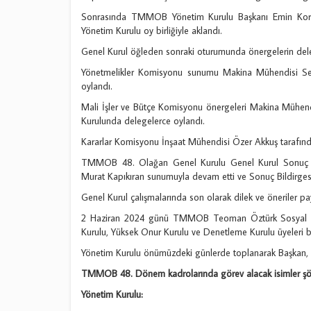
Sonrasında TMMOB Yönetim Kurulu Başkanı Emin Kor
Yönetim Kurulu oy birliğiyle aklandı.
Genel Kurul öğleden sonraki oturumunda önergelerin del
Yönetmelikler Komisyonu sunumu Makina Mühendisi Seyi
oylandı.
Mali İşler ve Bütçe Komisyonu önergeleri Makina Mühe
Kurulunda delegelerce oylandı.
Kararlar Komisyonu İnşaat Mühendisi Özer Akkuş tarafınd
TMMOB 48. Olağan Genel Kurulu Genel Kurul Sonuç Bil
Murat Kapıkıran sunumuyla devam etti ve Sonuç Bildirgesi
Genel Kurul çalışmalarında son olarak dilek ve öneriler pay
2 Haziran 2024 günü TMMOB Teoman Öztürk Sosyal T
Kurulu, Yüksek Onur Kurulu ve Denetleme Kurulu üyeleri be
Yönetim Kurulu önümüzdeki günlerde toplanarak Başkan, I
TMMOB 48. Dönem kadrolarında görev alacak isimler şö
Yönetim Kurulu: