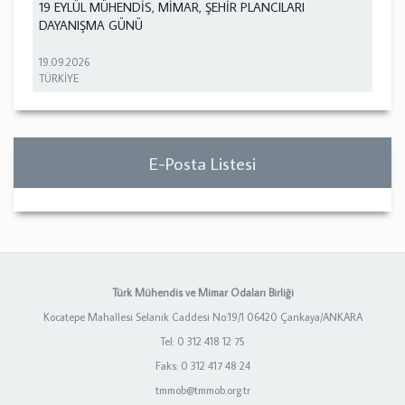
19 EYLÜL MÜHENDİS, MİMAR, ŞEHİR PLANCILARI
DAYANIŞMA GÜNÜ
19.09.2026
TÜRKİYE
E-Posta Listesi
Türk Mühendis ve Mimar Odaları Birliği
Kocatepe Mahallesi Selanik Caddesi No:19/1 06420 Çankaya/ANKARA
Tel: 0 312 418 12 75
Faks: 0 312 417 48 24
tmmob@tmmob.org.tr