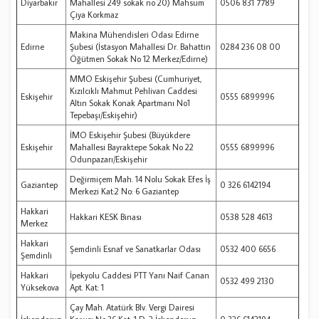
Diyarbakır
Mahallesi 249 sokak no 20) Mahsum
0506 831 7789
Çiya Korkmaz
Makina Mühendisleri Odası Edirne
Edirne
Şubesi (İstasyon Mahallesi Dr. Bahattin
0284 236 08 00
Öğütmen Sokak No 12 Merkez/Edirne)
MMO Eskişehir Şubesi (Cumhuriyet,
Kızılcıklı Mahmut Pehlivan Caddesi
Eskişehir
0555 6899996
Altın Sokak Konak Apartmanı No1
Tepebaşı/Eskişehir)
İMO Eskişehir Şubesi (Büyükdere
Eskişehir
Mahallesi Bayraktepe Sokak No 22
0555 6899996
Odunpazarı/Eskişehir
Değirmiçem Mah. 14 Nolu Sokak Efes İş
Gaziantep
0 326 6142194
Merkezi Kat:2 No: 6 Gaziantep
Hakkari
Hakkari KESK Binası
0538 528 4613
Merkez
Hakkari
Şemdinli Esnaf ve Sanatkarlar Odası
0532 400 6656
Şemdinli
Hakkari
İpekyolu Caddesi PTT Yanı Naif Canan
0532 499 2130
Yüksekova
Apt. Kat: 1
Çay Mah. Atatürk Blv. Vergi Dairesi