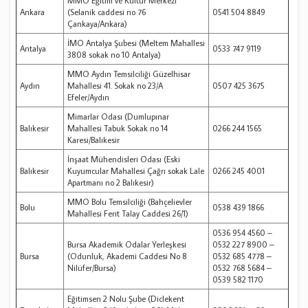
MMO Eğitim ve Kültür Merkezi
Ankara
(Selanik caddesi no 76
0541 504 8849
Çankaya/Ankara)
İMO Antalya Şubesi (Meltem Mahallesi
Antalya
0533 747 9119
3808 sokak no 10 Antalya)
MMO Aydın Temsilciliği Güzelhisar
Aydın
Mahallesi 41. Sokak no 23/A
0507 425 3675
Efeler/Aydın
Mimarlar Odası (Dumlupınar
Balıkesir
Mahallesi Tabuk Sokak no 14
0266 244 1565
Karesi/Balıkesir
İnşaat Mühendisleri Odası (Eski
Balıkesir
Kuyumcular Mahallesi Çağrı sokak Lale
0266 245 4001
Apartmanı no 2 Balıkesir)
MMO Bolu Temsilciliği (Bahçelievler
Bolu
0538 439 1866
Mahallesi Ferit Talay Caddesi 26/1)
0536 954 4560 –
Bursa Akademik Odalar Yerleşkesi
0532 227 8900 –
Bursa
(Odunluk, Akademi Caddesi No 8
0532 685 4778 –
Nilüfer/Bursa)
0532 768 5684 –
0539 582 1170
Eğitimsen 2 Nolu Şube (Diclekent