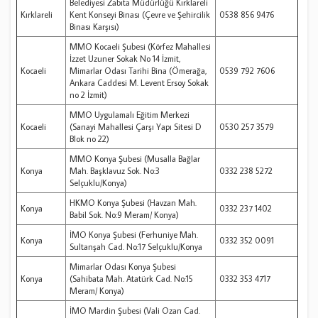
Belediyesi Zabıta Müdürlüğü Kırklareli
Kırklareli
Kent Konseyi Binası (Çevre ve Şehircilik
0538 856 9476
Binası Karşısı)
MMO Kocaeli Şubesi (Körfez Mahallesi
İzzet Uzuner Sokak No 14 İzmit,
Kocaeli
Mimarlar Odası Tarihi Bina (Ömerağa,
0539 792 7606
Ankara Caddesi M. Levent Ersoy Sokak
no 2 İzmit)
MMO Uygulamalı Eğitim Merkezi
Kocaeli
(Sanayi Mahallesi Çarşı Yapı Sitesi D
0530 257 3579
Blok no 22)
MMO Konya Şubesi (Musalla Bağlar
Konya
Mah. Başklavuz Sok. No:3
0332 238 5272
Selçuklu/Konya)
HKMO Konya Şubesi (Havzan Mah.
Konya
0332 237 1402
Babil Sok. No:9 Meram/ Konya)
İMO Konya Şubesi (Ferhuniye Mah.
Konya
0332 352 0091
Sultanşah Cad. No:17 Selçuklu/Konya
Mimarlar Odası Konya Şubesi
Konya
(Sahibata Mah. Atatürk Cad. No:15
0332 353 4717
Meram/ Konya)
İMO Mardin Şubesi (Vali Ozan Cad.