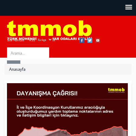
Site Haritası
RSS
Bize Ulaşın
Search
ARA
this
Anasayfa
site