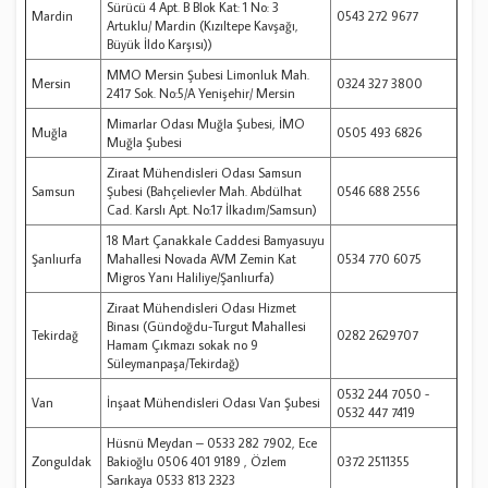
Sürücü 4 Apt. B Blok Kat: 1 No: 3
Mardin
0543 272 9677
Artuklu/ Mardin (Kızıltepe Kavşağı,
Büyük İldo Karşısı))
MMO Mersin Şubesi Limonluk Mah.
Mersin
0324 327 3800
2417 Sok. No:5/A Yenişehir/ Mersin
Mimarlar Odası Muğla Şubesi, İMO
Muğla
0505 493 6826
Muğla Şubesi
Ziraat Mühendisleri Odası Samsun
Samsun
Şubesi (Bahçelievler Mah. Abdülhat
0546 688 2556
Cad. Karslı Apt. No:17 İlkadım/Samsun)
18 Mart Çanakkale Caddesi Bamyasuyu
Şanlıurfa
Mahallesi Novada AVM Zemin Kat
0534 770 6075
Migros Yanı Haliliye/Şanlıurfa)
Ziraat Mühendisleri Odası Hizmet
Binası (Gündoğdu-Turgut Mahallesi
Tekirdağ
0282 2629707
Hamam Çıkmazı sokak no 9
Süleymanpaşa/Tekirdağ)
0532 244 7050 -
Van
İnşaat Mühendisleri Odası Van Şubesi
0532 447 7419
Hüsnü Meydan – 0533 282 7902, Ece
Zonguldak
Bakioğlu 0506 401 9189 , Özlem
0372 2511355
Sarıkaya 0533 813 2323