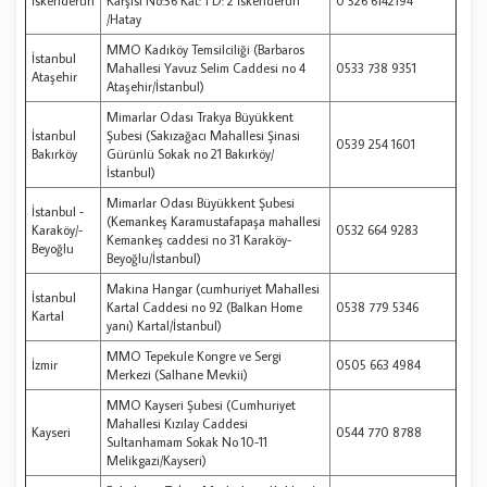
İskenderun
Karşısı No:36 Kat: 1 D: 2 İskenderun
0 326 6142194
/Hatay
MMO Kadıköy Temsilciliği (Barbaros
İstanbul
Mahallesi Yavuz Selim Caddesi no 4
0533 738 9351
Ataşehir
Ataşehir/İstanbul)
Mimarlar Odası Trakya Büyükkent
İstanbul
Şubesi (Sakızağacı Mahallesi Şinasi
0539 254 1601
Bakırköy
Gürünlü Sokak no 21 Bakırköy/
İstanbul)
Mimarlar Odası Büyükkent Şubesi
İstanbul -
(Kemankeş Karamustafapaşa mahallesi
Karaköy/-
0532 664 9283
Kemankeş caddesi no 31 Karaköy-
Beyoğlu
Beyoğlu/İstanbul)
Makina Hangar (cumhuriyet Mahallesi
İstanbul
Kartal Caddesi no 92 (Balkan Home
0538 779 5346
Kartal
yanı) Kartal/İstanbul)
MMO Tepekule Kongre ve Sergi
İzmir
0505 663 4984
Merkezi (Salhane Mevkii)
MMO Kayseri Şubesi (Cumhuriyet
Mahallesi Kızılay Caddesi
Kayseri
0544 770 8788
Sultanhamam Sokak No 10-11
Melikgazi/Kayseri)