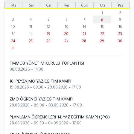
Pts
Sal
Çar
Per
Cum
Cts
Paz
1
2
3
4
5
6
7
9
8
10
11
12
13
14
15
16
17
18
19
20
21
22
23
24
25
26
27
28
29
30
31
TMMOB YÖNETİM KURULU TOPLANTISI
08.08.2026 - 14:00
16. PEYZAJMO YAZ EĞİTİM KAMPI
19.08.2026 - 09:30
-
29.08.2026 - 17:00
ZMO ÖĞRENCİ YAZ EĞİTİM KAMPI
28.08.2026 - 09:00
-
03.09.2026 - 17:00
PLANLAMA ÖĞRENCİLERİ 14. YAZ EĞİTİM KAMPI (ŞPO)
28.08.2026 - 09:30
-
04.09.2026 - 17:00