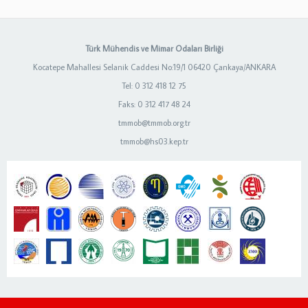
Türk Mühendis ve Mimar Odaları Birliği
Kocatepe Mahallesi Selanik Caddesi No:19/1 06420 Çankaya/ANKARA
Tel: 0 312 418 12 75
Faks: 0 312 417 48 24
tmmob@tmmob.org.tr
tmmob@hs03.kep.tr