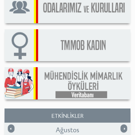
ETKİNLİKLER
Ağustos
Önceki
Sonrak
«
»