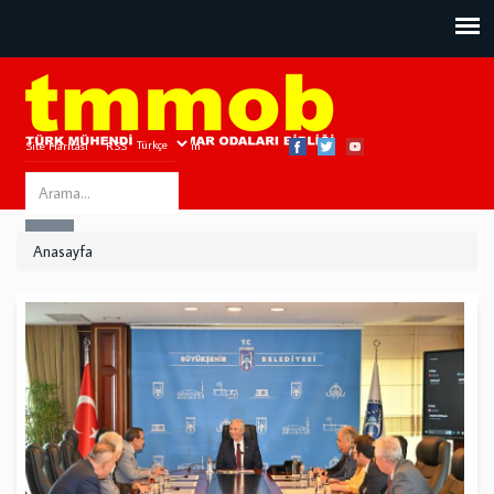
Site Haritası
RSS
Bize Ulaşın
Search
ARA
this
Anasayfa
site