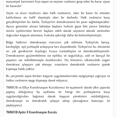
masumiyet karinesini hiçe sayan ve seçmen iradesini gasp eden bu karar siyasi
bir karardır!
Seçim ve onun tezahürü olan halk iradesinin, idari bir karar ile ortadan
kaldırılması en hafif deyimiyle idari bir darbedir. Halk iradesine karşı
gerçekleştirilen bu darbe, Türkiye’nin demokrasisine bir yarar sağlamayacaktır.
Ayrıca görevden alınan belediye başkanı hüküm giyse bile yerine belediye
meclis üyelerinden birinin başkan vekili olarak seçimine olanak vermeden
doğrudan kayyum atanması, hukuka aykırılığı daha da katmerleştirmiştir.
Bölge halkının demokrasiye inancının yok edilmesi Türkiye’de barışa,
kardeşliğe, eşit yurttaşlık anlayışına ters düşmektedir. Türkiye’nin bu dönemde
en çok gereksinim duyduğu husus normalleşme ve demokratikleşmedir.
Demokrasinin güçlenebilmesi ise eşitlikçi ve özgürlükçü, adil ve barışçıl bir
yaşamın var edilebilmesiyle mümkündür. Hiç kimsenin ülkemizdeki asgari
demokrasi işleyişini yok etmeye, insanların demokratik iradesine ipotek
koymaya hakkı yoktur.
Bu çerçevede siyasi iktidarı kayyum uygulamalarından vazgeçmeye çağırıyor ve
halkın iradesine saygı duymaya davet ediyoruz.
TMMOB ve İl/İlçe Koordinasyon Kurullarımız ile eşzamanlı olarak ülke çapında
yapmış olduğumuz bu açıklama ile hangi ilin yurttaşlarına karşı
uygulandığından bağımsız olarak kayyum yönetimini reddettiğimizi,
demokrasiye ve demokratik işleyişe sahip çıkacağımızı kamuoyu ile
paylaşıyoruz.
TMMOB Aydın İl Koordinasyon Kurulu