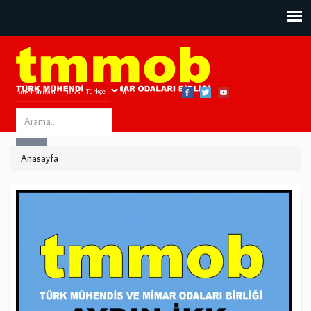
Site Haritası
RSS
Bize Ulaşın
Search
ARA
this
Anasayfa
site