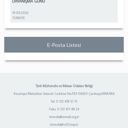
DAYANIŞMA GÜNÜ
19.09.2026
TÜRKİYE
E-Posta Listesi
Türk Mühendis ve Mimar Odaları Birliği
Kocatepe Mahallesi Selanik Caddesi No:19/1 06420 Çankaya/ANKARA
Tel: 0 312 418 12 75
Faks: 0 312 417 48 24
tmmob@tmmob.org.tr
tmmob@hs03.kep.tr