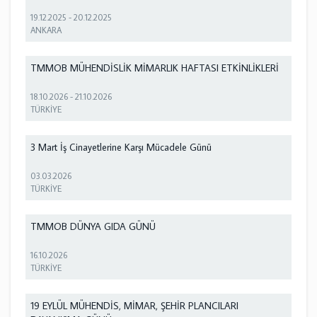
19.12.2025
-
20.12.2025
ANKARA
TMMOB MÜHENDİSLİK MİMARLIK HAFTASI ETKİNLİKLERİ
18.10.2026
-
21.10.2026
TÜRKİYE
3 Mart İş Cinayetlerine Karşı Mücadele Günü
03.03.2026
TÜRKİYE
TMMOB DÜNYA GIDA GÜNÜ
16.10.2026
TÜRKİYE
19 EYLÜL MÜHENDİS, MİMAR, ŞEHİR PLANCILARI