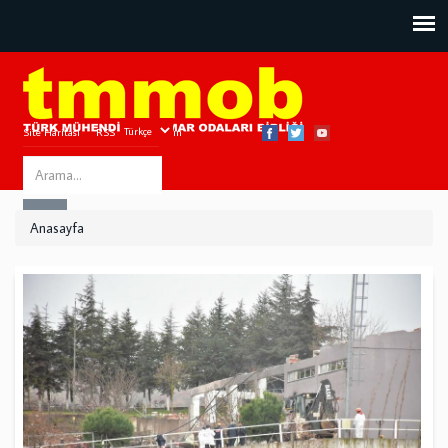
Site Haritası
RSS
Bize Ulaşın
Search
ARA
this
Anasayfa
site