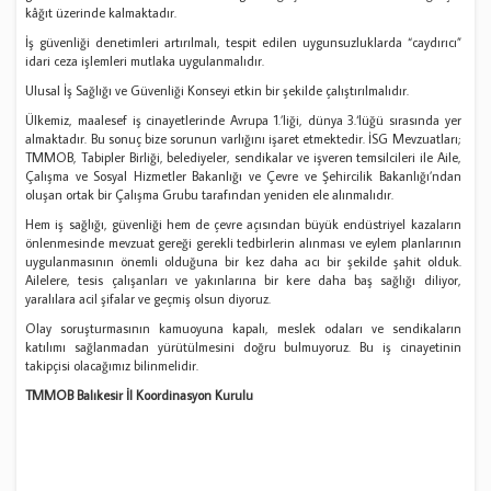
kâğıt üzerinde kalmaktadır.
İş güvenliği denetimleri artırılmalı, tespit edilen uygunsuzluklarda “caydırıcı”
idari ceza işlemleri mutlaka uygulanmalıdır.
Ulusal İş Sağlığı ve Güvenliği Konseyi etkin bir şekilde çalıştırılmalıdır.
Ülkemiz, maalesef iş cinayetlerinde Avrupa 1.’liği, dünya 3.‘lüğü sırasında yer
almaktadır. Bu sonuç bize sorunun varlığını işaret etmektedir. İSG Mevzuatları;
TMMOB, Tabipler Birliği, belediyeler, sendikalar ve işveren temsilcileri ile Aile,
Çalışma ve Sosyal Hizmetler Bakanlığı ve Çevre ve Şehircilik Bakanlığı’ndan
oluşan ortak bir Çalışma Grubu tarafından yeniden ele alınmalıdır.
Hem iş sağlığı, güvenliği hem de çevre açısından büyük endüstriyel kazaların
önlenmesinde mevzuat gereği gerekli tedbirlerin alınması ve eylem planlarının
uygulanmasının önemli olduğuna bir kez daha acı bir şekilde şahit olduk.
Ailelere, tesis çalışanları ve yakınlarına bir kere daha baş sağlığı diliyor,
yaralılara acil şifalar ve geçmiş olsun diyoruz.
Olay soruşturmasının kamuoyuna kapalı, meslek odaları ve sendikaların
katılımı sağlanmadan yürütülmesini doğru bulmuyoruz. Bu iş cinayetinin
takipçisi olacağımız bilinmelidir.
TMMOB Balıkesir İl Koordinasyon Kurulu