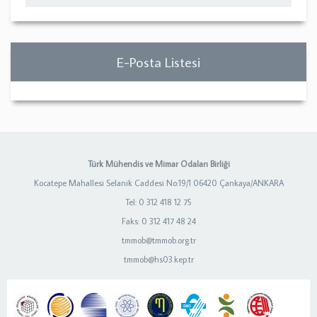
E-Posta Listesi
Türk Mühendis ve Mimar Odaları Birliği
Kocatepe Mahallesi Selanik Caddesi No:19/1 06420 Çankaya/ANKARA
Tel: 0 312 418 12 75
Faks: 0 312 417 48 24
tmmob@tmmob.org.tr
tmmob@hs03.kep.tr