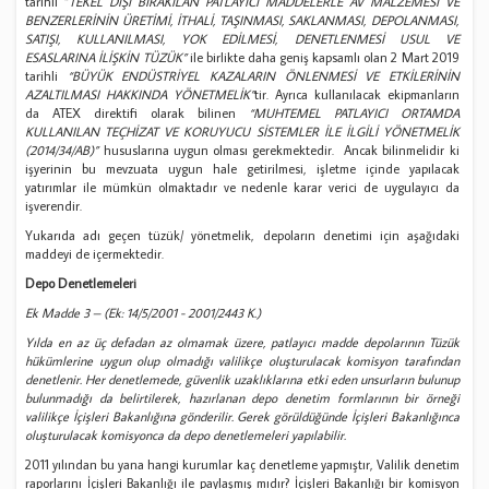
tarihli “
TEKEL DIŞI BIRAKILAN PATLAYICI MADDELERLE AV MALZEMESİ VE
BENZERLERİNİN ÜRETİMİ, İTHALİ, TAŞINMASI, SAKLANMASI, DEPOLANMASI,
SATIŞI, KULLANILMASI, YOK EDİLMESİ, DENETLENMESİ USUL VE
ESASLARINA İLİŞKİN TÜZÜK”
ile birlikte daha geniş kapsamlı olan 2 Mart 2019
tarihli
“BÜYÜK ENDÜSTRİYEL KAZALARIN ÖNLENMESİ VE ETKİLERİNİN
AZALTILMASI HAKKINDA YÖNETMELİK”
tir. Ayrıca kullanılacak ekipmanların
da ATEX direktifi olarak bilinen
“MUHTEMEL PATLAYICI ORTAMDA
KULLANILAN TEÇHİZAT VE KORUYUCU SİSTEMLER İLE İLGİLİ YÖNETMELİK
(2014/34/AB)”
hususlarına uygun olması gerekmektedir. Ancak bilinmelidir ki
işyerinin bu mevzuata uygun hale getirilmesi, işletme içinde yapılacak
yatırımlar ile mümkün olmaktadır ve nedenle karar verici de uygulayıcı da
işverendir.
Yukarıda adı geçen tüzük/ yönetmelik, depoların denetimi için aşağıdaki
maddeyi de içermektedir.
Depo Denetlemeleri
Ek Madde 3 – (Ek: 14/5/2001 - 2001/2443 K.)
Yılda en az üç defadan az olmamak üzere, patlayıcı madde depolarının Tüzük
hükümlerine uygun olup olmadığı valilikçe oluşturulacak komisyon tarafından
denetlenir. Her denetlemede, güvenlik uzaklıklarına etki eden unsurların bulunup
bulunmadığı da belirtilerek, hazırlanan depo denetim formlarının bir örneği
valilikçe İçişleri Bakanlığına gönderilir. Gerek görüldüğünde İçişleri Bakanlığınca
oluşturulacak komisyonca da depo denetlemeleri yapılabilir.
2011 yılından bu yana hangi kurumlar kaç denetleme yapmıştır, Valilik denetim
raporlarını İçişleri Bakanlığı ile paylaşmış mıdır? İçişleri Bakanlığı bir komisyon