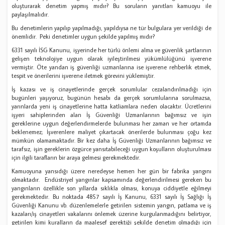
oluşturarak denetim yapmış mıdır? Bu soruların yanıtları kamuoyu ile
paylaşılmalıdır.
Bu denetimlerin yapılıp yapılmadığı, yapıldıysa ne tür bulgulara yer verildiği de
önemlidir. Peki denetimler uygun şekilde yapılmış mıdır?
6331 sayılı İSG Kanunu, işyerinde her türlü önlemi alma ve güvenlik şartlarının
gelişen teknolojiye uygun olarak iyileştirilmesi yükümlülüğünü işverene
vermiştir. Öte yandan iş güvenliği uzmanlarına ise işverene rehberlik etmek,
tespit ve önerilerini işverene iletmek görevini yüklemiştir.
İş kazası ve iş cinayetlerinde gerçek sorumlular cezalandırılmadığı için
bugünleri yaşıyoruz, bugünün hesabı da gerçek sorumlularına sorulmazsa,
yarınlarda yeni iş cinayetlerine hatta katliamlara neden olacaktır. Ücretlerini
işyeri sahiplerinden alan İş Güvenliği Uzmanlarının bağımsız ve işin
gereklerine uygun değerlendirmelerde bulunması her zaman ve her ortamda
beklenemez; İşverenlere maliyet çıkartacak önerilerde bulunması çoğu kez
mümkün olamamaktadır. Bir kez daha İş Güvenliği Uzmanlarının bağımsız ve
tarafsız, işin gereklerin özgürce yansıtabileceği uygun koşulların oluşturulması
için ilgili tarafların bir araya gelmesi gerekmektedir.
Kamuoyuna yansıdığı üzere neredeyse hemen her gün bir fabrika yangını
olmaktadır. Endüstriyel yangınlar kapsamında değerlendirilmesi gereken bu
yangınların özellikle son yıllarda sıklıkla olması, konuya ciddiyetle eğilmeyi
gerekmektedir. Bu noktada 4857 sayılı İş Kanunu, 6331 sayılı İş Sağlığı İş
Güvenliği Kanunu vb. düzenlemelerle getirilen sistemin yangın, patlama ve iş
kazaları/iş cinayetleri vakalarını önlemek üzerine kurgulanmadığını belirtiyor,
getirilen kimi kuralların da maalesef gerektiği şekilde denetim olmadığı için