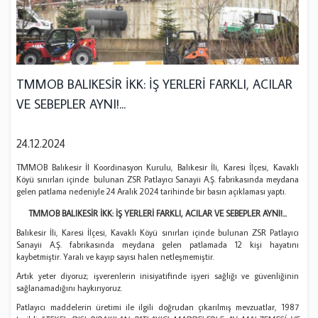
TMMOB BALIKESİR İKK: İŞ YERLERİ FARKLI, ACILAR
VE SEBEPLER AYNI!...
24.12.2024
TMMOB Balıkesir İl Koordinasyon Kurulu, Balıkesir İli, Karesi İlçesi, Kavaklı
Köyü sınırları içinde bulunan ZSR Patlayıcı Sanayii A.Ş. fabrikasında meydana
gelen patlama nedeniyle 24 Aralık 2024 tarihinde bir basın açıklaması yaptı.
TMMOB BALIKESİR İKK: İŞ YERLERİ FARKLI, ACILAR VE SEBEPLER AYNI!...
Balıkesir İli, Karesi İlçesi, Kavaklı Köyü sınırları içinde bulunan ZSR Patlayıcı
Sanayii A.Ş. fabrikasında meydana gelen patlamada 12 kişi hayatını
kaybetmiştir. Yaralı ve kayıp sayısı halen netleşmemiştir.
Artık yeter diyoruz; işverenlerin inisiyatifinde işyeri sağlığı ve güvenliğinin
sağlanamadığını haykırıyoruz.
Patlayıcı maddelerin üretimi ile ilgili doğrudan çıkarılmış mevzuatlar, 1987