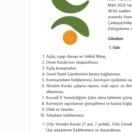
Mart 2026 tar
18:00 saatleri
arasında Ane
Çankaya/Anka
Delegelerine d
Gündem:
1.
Gün:
Açılış, saygı duruşu ve İstiklal Marşı,
Divan Kurulu'nun oluşturulması,
Açılış konuşmaları,
Genel Kurul Gündeminin karara bağlanması,
Komisyonların belirlenmesi, komisyon üyelerinin se
Yönetim Kurulu çalışma raporu, mali rapor ve den
aklanması,
Kocaeli İl Temsilciliğinin Şube olma talebinin görü
Komisyon raporlarının görüşülmesi ve karara bağl
Dilek ve öneriler,
Adayların belirlenmesi
Oda Yönetim Kurulu (7 asıl, 7 yedek), Oda Denetl
Üye adaylarının belirlenmesi ve duyurulması,