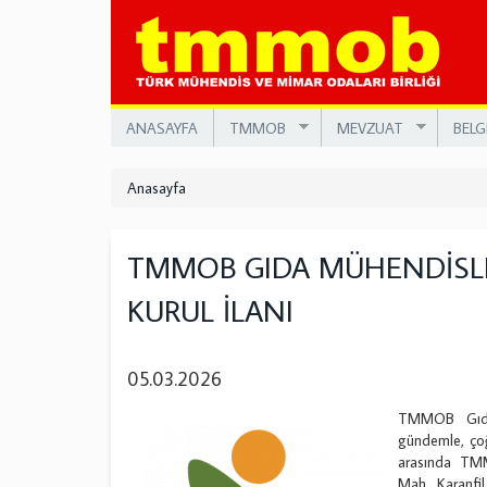
Ana
içeriğe
atla
ANASAYFA
TMMOB
MEVZUAT
BELG
Anasayfa
TMMOB GIDA MÜHENDİSLE
KURUL İLANI
05.03.2026
TMMOB Gıda 
gündemle, çoğ
arasında TMM
Mah. Karanfi