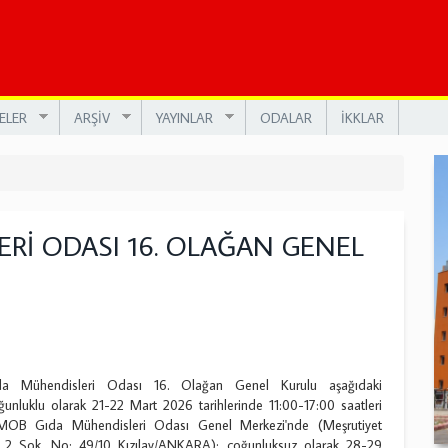
ELER
ARŞİV
YAYINLAR
ODALAR
İKKLAR
Rİ ODASI 16. OLAĞAN GENEL
Mühendisleri Odası 16. Olağan Genel Kurulu aşağıdaki
unluklu olarak 21-22 Mart 2026 tarihlerinde 11:00-17:00 saatleri
OB Gıda Mühendisleri Odası Genel Merkezi'nde (Meşrutiyet
l 2 Sok. No: 49/10 Kızılay/ANKARA); çoğunluksuz olarak 28-29