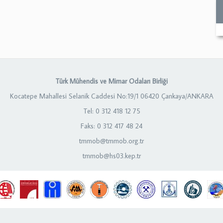
Türk Mühendis ve Mimar Odaları Birliği
Kocatepe Mahallesi Selanik Caddesi No:19/1 06420 Çankaya/ANKARA
Tel: 0 312 418 12 75
Faks: 0 312 417 48 24
tmmob@tmmob.org.tr
tmmob@hs03.kep.tr