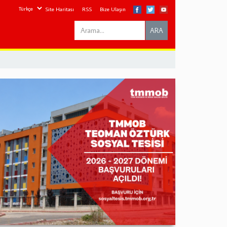
Site Haritası
RSS
Bize Ulaşın
Search
ARA
this
site