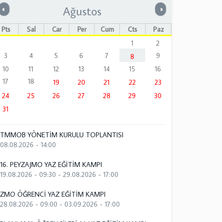
Ağustos
Önceki
Sonraki
«
»
Pts
Sal
Çar
Per
Cum
Cts
Paz
1
2
3
4
5
6
7
9
8
10
11
12
13
14
15
16
17
18
19
20
21
22
23
24
25
26
27
28
29
30
31
TMMOB YÖNETİM KURULU TOPLANTISI
08.08.2026 - 14:00
16. PEYZAJMO YAZ EĞİTİM KAMPI
19.08.2026 - 09:30
-
29.08.2026 - 17:00
ZMO ÖĞRENCİ YAZ EĞİTİM KAMPI
28.08.2026 - 09:00
-
03.09.2026 - 17:00