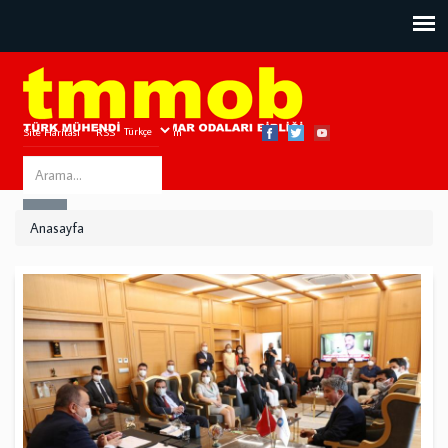
Site Haritası
RSS
Bize Ulaşın
Search
ARA
this
Anasayfa
site