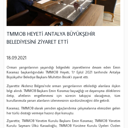
TMMOB HEYETİ ANTALYA BÜYÜKŞEHİR
BELEDİYESİNİ ZİYARET ETTİ
18.09.2021
Orman yangınlarının yaşandığı bölgedeki ziyaretlerine devam eden Emin
Koramaz başkanlığındaki TMMOB Heyeti, 17 Eylül 2021 tarihinde Antalya
Büyükşehir Belediye Başkanı Muhittin Böcek'i ziyaret etti.
Ziyarette Akdeniz Bölgesi'nde orman yangınlarının etkilediği alanlara ilişkin
bilgi alındı. TMMOB Başkanı Emin Koramaz başsağlığı ve dayanışma dileklerini
iletip, afetlerin engellenmesi için sürecin takipçisi olacağımızı, tüm
kurullarımızla yanan alanların izlenmesinin sürdürüleceğini dile getirdi.
Koramaz; TMMOB olarak yeniden ağaçlandırma çalışmalarına elimizden gelen
her türlü desteği vermeye hazırız diye konuştu.
Ziyarette, TMMOB Yönetim Kurulu Başkanı Emin Koramaz, TMMOB Yönetim
Kurulu Saymanı Ülkü Karaalioğlu, TMMOB Yürütme Kurulu Üyeleri Özden