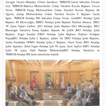
Güngör, Hüsnü Meydan, Orhan Sarıaltun, TMMOB Genel Sekreteri Dersim
Gül, TMMOB Makina Mühendisleri Odası Yönetim Kurulu Başkanı Yunus
Yener, TMMOB Kimya Mühendisleri Odası Yönetim Kurulu Başkanı Ali
Uğurlu, Jeoloji Mühendisleri Odası Yönetim Kurulu II. Başkanı Faruk
İlgün, TMMOB Antalya İKK Sekreteri Derya Ünver, GıdaMO Antalya Şube
Başkanı Ali Munusoğlu, MMO Antalya Şube Başkanı İbrahim Atmaca, ZMO
YK Üyesi Taylan Çeliker, ŞPO Antalya Şube Başkanı Ebru Manavoğlu, İMO
Manavgat Temsilcisi Koray Kaplan, Bayram Ali Çeltik JMO Antalya Şube
Başkanı, Engin Eraslan JFMO Antalya Şube Başkanı, Reyhan Erdoğan
PeyzajMO Antalya Şube 2. Başkanı, Şaban Tat EMO Antalya Şube Başkanı,
Serter Kocababa HKMO Antalya Şube 2. Başkanı, Umut Turan İMO Antalya
Şube Saymanı, Zafer Ergen Antalya Şub YK üyesi, Sacit Tayfun KMO Antalya
Şube YK üyesi, Halit Namlar MeteorolojiMO Antalya Temsilcisi ve
TMMOB Antalya İKK birim temsilcileri katıldı.
‹
›