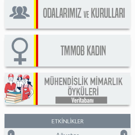
ETKİNLİKLER
Ağustos
Önceki
Sonrak
«
»