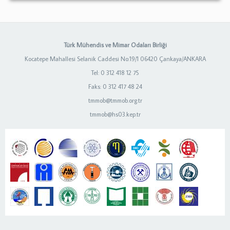
Türk Mühendis ve Mimar Odaları Birliği
Kocatepe Mahallesi Selanik Caddesi No:19/1 06420 Çankaya/ANKARA
Tel: 0 312 418 12 75
Faks: 0 312 417 48 24
tmmob@tmmob.org.tr
tmmob@hs03.kep.tr