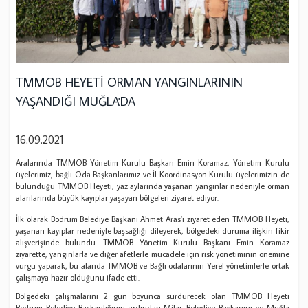
TMMOB HEYETİ ORMAN YANGINLARININ
YAŞANDIĞI MUĞLA'DA
16.09.2021
Aralarında TMMOB Yönetim Kurulu Başkan Emin Koramaz, Yönetim Kurulu
üyelerimiz, bağlı Oda Başkanlarımız ve İl Koordinasyon Kurulu üyelerimizin de
bulunduğu TMMOB Heyeti, yaz aylarında yaşanan yangınlar nedeniyle orman
alanlarında büyük kayıplar yaşayan bölgeleri ziyaret ediyor.
İlk olarak Bodrum Belediye Başkanı Ahmet Aras’ı ziyaret eden TMMOB Heyeti,
yaşanan kayıplar nedeniyle başsağlığı dileyerek, bölgedeki duruma ilişkin fikir
alışverişinde bulundu. TMMOB Yönetim Kurulu Başkanı Emin Koramaz
ziyarette, yangınlarla ve diğer afetlerle mücadele için risk yönetiminin önemine
vurgu yaparak, bu alanda TMMOB ve Bağlı odalarının Yerel yönetimlerle ortak
çalışmaya hazır olduğunu ifade etti.
Bölgedeki çalışmalarını 2 gün boyunca sürdürecek olan TMMOB Heyeti
Bodrum Belediye Başkanlığının ardından Milas Belediye Başkanını ve Muğla