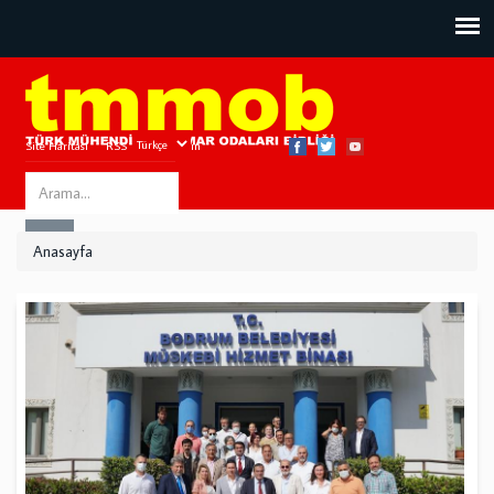
Site Haritası
RSS
Bize Ulaşın
Search
ARA
this
Anasayfa
site