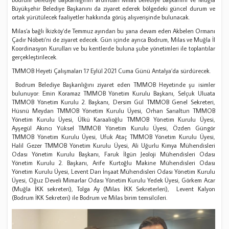
Büyükşehir Belediye Başkanını da ziyaret ederek bölgedeki güncel durum ve
ortak yürütülecek faaliyetler hakkında görüş alışverişinde bulunacak.
Milas’a bağlı İkizköy’de Temmuz ayından bu yana devam eden Akbelen Ormanı
Çadır Nöbeti’ni de ziyaret edecek. Gün içinde ayrıca Bodrum, Milas ve Muğla İl
Koordinasyon Kurulları ve bu kentlerde buluna şube yönetimleri ile toplantılar
gerçekleştirilecek.
TMMOB Heyeti Çalışmaları 17 Eylül 2021 Cuma Günü Antalya’da sürdürecek.
Bodrum Belediye Başkanlığını ziyaret eden TMMOB Heyetinde şu isimler
bulunuyor: Emin Koramaz TMMOB Yönetim Kurulu Başkanı, Selçuk Uluata
TMMOB Yönetim Kurulu 2. Başkanı, Dersim Gül TMMOB Genel Sekreteri,
Hüsnü Meydan TMMOB Yönetim Kurulu Üyesi, Orhan Sarıaltun TMMOB
Yönetim Kurulu Üyesi, Ülkü Karaalioğlu TMMOB Yönetim Kurulu Üyesi,
Ayşegül Akıncı Yüksel TMMOB Yönetim Kurulu Üyesi, Özden Güngör
TMMOB Yönetim Kurulu Üyesi, Ufuk Ataç TMMOB Yönetim Kurulu Üyesi,
Halil Gezer TMMOB Yönetim Kurulu Üyesi, Ali Uğurlu Kimya Mühendisleri
Odası Yönetim Kurulu Başkanı, Faruk İlgün Jeoloji Mühendisleri Odası
Yönetim Kurulu 2. Başkanı, Arife Kurtoğlu Makine Mühendisleri Odası
Yönetim Kurulu Üyesi, Levent Darı İnşaat Mühendisleri Odası Yönetim Kurulu
Üyesi, Oğuz Develi Mimarlar Odası Yönetim Kurulu Yedek Üyesi, Görkem Acar
(Muğla İKK sekreteri), Tolga Ay (Milas İKK Sekreterleri), Levent Kalyon
(Bodrum İKK Sekreteri) ile Bodrum ve Milas birim temsilcileri.