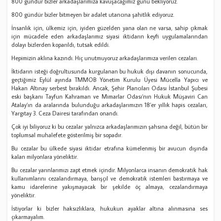
800 gündür bizler arkadaşlarımıza kavuşacağımız günü bekliyoruz.
800 gündür bizler bitmeyen bir adalet utancına şahitlik ediyoruz.
İnsanlık için, ülkemiz için, iyiden güzelden yana olan ne varsa, sahip çıkmak
için mücadele eden arkadaşlarımız siyasi iktidarın keyfi uygulamalarından
dolayı bizlerden koparıldı, tutsak edildi.
Hepimizin aklına kazındı. Hiç unutmuyoruz arkadaşlarımıza verilen cezaları.
İktidarın isteği doğrultusunda kurgulanan bu hukuk dışı davanın sonucunda,
geçtiğimiz Eylül ayında TMMOB Yönetim Kurulu Üyesi Mücella Yapıcı ve
Hakan Altınay serbest bırakıldı. Ancak, Şehir Plancıları Odası İstanbul Şubesi
eski başkanı Tayfun Kahraman ve Mimarlar Odası’nın Hukuk Müşaviri Can
Atalay’ın da aralarında bulunduğu arkadaşlarımızın 18’er yıllık hapis cezaları,
Yargıtay 3. Ceza Dairesi tarafından onandı.
Çok iyi biliyoruz ki bu cezalar yalnızca arkadaşlarımızın şahsına değil, bütün bir
toplumsal muhalefete gösterilmiş bir sopadır.
Bu cezalar bu ülkede siyasi iktidar etrafına kümelenmiş bir avucun dışında
kalan milyonlara yöneliktir.
Bu cezalar yarınlarımızı zapt etmek içindir. Milyonlarca insanın demokratik hak
kullanımlarını cezalandırmaya, barışçıl ve demokratik istemleri bastırmaya ve
kamu idarelerine yakışmayacak bir şekilde öç almaya, cezalandırmaya
yöneliktir.
İstiyorlar ki bizler haksızlıklara, hukukun ayaklar altına alınmasına ses
çıkarmayalım.