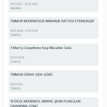
19.12.2025
-
20.12.2025
ANKARA
TMMOB MÜHENDİSLİK MİMARLIK HAFTASI ETKİNLİKLERİ
18.10.2026
-
21.10.2026
TÜRKİYE
3 Mart İş Cinayetlerine Karşı Mücadele Günü
03.03.2026
TÜRKİYE
TMMOB DÜNYA GIDA GÜNÜ
16.10.2026
TÜRKİYE
19 EYLÜL MÜHENDİS, MİMAR, ŞEHİR PLANCILARI
DAYANIŞMA GÜNÜ