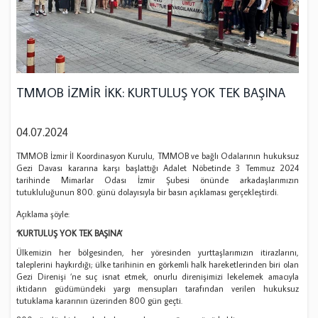
TMMOB İZMİR İKK: KURTULUŞ YOK TEK BAŞINA
04.07.2024
TMMOB İzmir İl Koordinasyon Kurulu, TMMOB ve bağlı Odalarının hukuksuz
Gezi Davası kararına karşı başlattığı Adalet Nöbetinde 3 Temmuz 2024
tarihinde Mimarlar Odası İzmir Şubesi önünde arkadaşlarımızın
tutukluluğunun 800. günü dolayısıyla bir basın açıklaması gerçekleştirdi.
Açıklama şöyle:
‘KURTULUŞ YOK TEK BAŞINA’
Ülkemizin her bölgesinden, her yöresinden yurttaşlarımızın itirazlarını,
taleplerini haykırdığı; ülke tarihinin en görkemli halk hareketlerinden biri olan
Gezi Direnişi ’ne suç isnat etmek, onurlu direnişimizi lekelemek amacıyla
iktidarın güdümündeki yargı mensupları tarafından verilen hukuksuz
tutuklama kararının üzerinden 800 gün geçti.