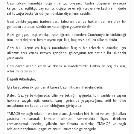
Gezi ülkeyi karanlığa boğan rantçı, piyasacı, kadın düşmanı siyasetin
karşısında; eşitlikçi, paylaşımcı, doğayı ve emeği koruyan ve kadınların önde
saf tuttuğu başka bir dünya mümkün diyenlerin sesidir.
Gezi birlikte yaşama iradesinden, taleplerinden ve haklarından en ufak bir
geri adım atmadan sürdürme kararlılığını gösterenlerdir.
Gezi, genç yaşlı, işçi, emekçi, işsiz, öğrenci demeden; Cumhuriyet’in biriktirdiği
tüm ilerici değerleri benimseyen; eşit, laik, bağımsız, adil bir ülke talebidir.
Gezi bu ülkenin en büyük umududur. Bugün bir gelecek bulamadığı için
ülkemizi terk etmek isteyen gençlerin geleceğinin teminatıdır. Bu ülkedeki
yarınlarıdır.
Gezi dayanışmadır; emek ve ekmek mücadelemizdir. Halkın en örgütlü sesi,
ortak mücadelesidir.
Değerli Arkadaşlar,
İşte bu yüzden ilk günden itibaren Gezi, iktidarın hedefindedir.
Bizler, Gezi’ye baktığımızda; bilim ve tekniğin ışığında, tüm canlıların yaşam
hakkına saygılı, eşit, onurlu, barış içerisinde yaşayacağımız, adil bir ülke
umudunun ne kadar da diri olduğunu görüyoruz.
TMMOB ve bağlı odaların en temel amaçlarından biri, bilimi ve tekniği halkın
yararına kullanarak kamusal alanları savunmaktır. Siyasi iktidarın
cezalandırmak istediği, yıllardır her fırsatta saldırdığı TMMOB ve bağlı
odalarının toplumcu çizgisi ve onurlu mücadele geleneğidir.