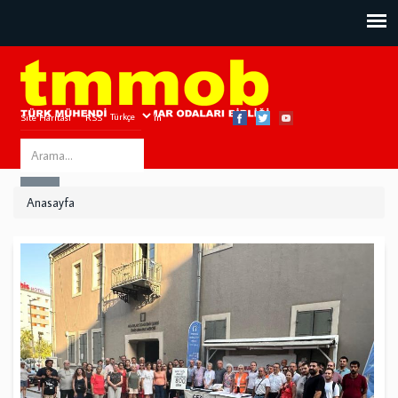
Site Haritası
RSS
Bize Ulaşın
Search
ARA
this
Anasayfa
site