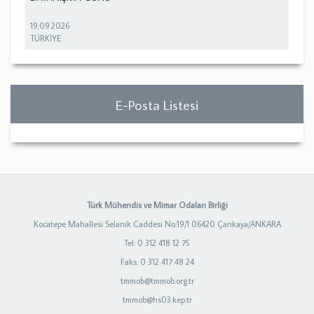
19.09.2026
TÜRKİYE
E-Posta Listesi
Türk Mühendis ve Mimar Odaları Birliği
Kocatepe Mahallesi Selanik Caddesi No:19/1 06420 Çankaya/ANKARA
Tel: 0 312 418 12 75
Faks: 0 312 417 48 24
tmmob@tmmob.org.tr
tmmob@hs03.kep.tr