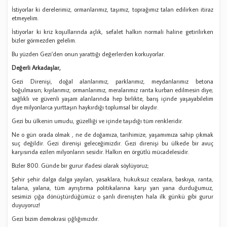
İstiyorlar ki derelerimiz, ormanlarımız, taşımız, toprağımız talan edilirken itiraz
etmeyelim.
İstiyorlar ki kriz koşullarında açlık, sefalet halkın normali haline getirilirken
bizler görmezden gelelim.
Bu yüzden Gezi’den onun yarattığı değerlerden korkuyorlar.
Değerli Arkadaşlar,
Gezi Direnişi, doğal alanlarımız, parklarımız, meydanlarımız betona
boğulmasın; kıyılarımız, ormanlarımız, meralarımız ranta kurban edilmesin diye;
sağlıklı ve güvenli yaşam alanlarında hep birlikte, barış içinde yaşayabilelim
diye milyonlarca yurttaşın haykırdığı toplumsal bir olaydır.
Gezi bu ülkenin umudu, güzelliği ve içinde taşıdığı tüm renkleridir.
Ne o gün orada olmak , ne de doğamıza, tarihimize, yaşamımıza sahip çıkmak
suç değildir. Gezi direnişi geleceğimizdir. Gezi direnişi bu ülkede bir avuç
karşısında ezilen milyonların sesidir. Halkın en örgütlü mücadelesidir.
Bizler 800. Günde bir gurur ifadesi olarak söylüyoruz;
Şehir şehir dalga dalga yayılan, yasaklara, hukuksuz cezalara, baskıya, ranta,
talana, yalana, tüm ayrıştırma politikalarına karşı yan yana durduğumuz,
sesimizi çığa dönüştürdüğümüz o şanlı direnişten hala ilk günkü gibi gurur
duyuyoruz!
Gezi bizim demokrasi çığlığımızdır.