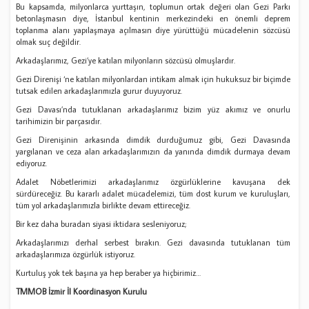
Bu kapsamda, milyonlarca yurttaşın, toplumun ortak değeri olan Gezi Parkı
betonlaşmasın diye, İstanbul kentinin merkezindeki en önemli deprem
toplanma alanı yapılaşmaya açılmasın diye yürüttüğü mücadelenin sözcüsü
olmak suç değildir.
Arkadaşlarımız, Gezi’ye katılan milyonların sözcüsü olmuşlardır.
Gezi Direnişi ‘ne katılan milyonlardan intikam almak için hukuksuz bir biçimde
tutsak edilen arkadaşlarımızla gurur duyuyoruz.
Gezi Davası’nda tutuklanan arkadaşlarımız bizim yüz akımız ve onurlu
tarihimizin bir parçasıdır.
Gezi Direnişinin arkasında dimdik durduğumuz gibi, Gezi Davasında
yargılanan ve ceza alan arkadaşlarımızın da yanında dimdik durmaya devam
ediyoruz.
Adalet Nöbetlerimizi arkadaşlarımız özgürlüklerine kavuşana dek
sürdüreceğiz. Bu kararlı adalet mücadelemizi, tüm dost kurum ve kuruluşları,
tüm yol arkadaşlarımızla birlikte devam ettireceğiz.
Bir kez daha buradan siyasi iktidara sesleniyoruz;
Arkadaşlarımızı derhal serbest bırakın. Gezi davasında tutuklanan tüm
arkadaşlarımıza özgürlük istiyoruz.
Kurtuluş yok tek başına ya hep beraber ya hiçbirimiz…
TMMOB İzmir İl Koordinasyon Kurulu