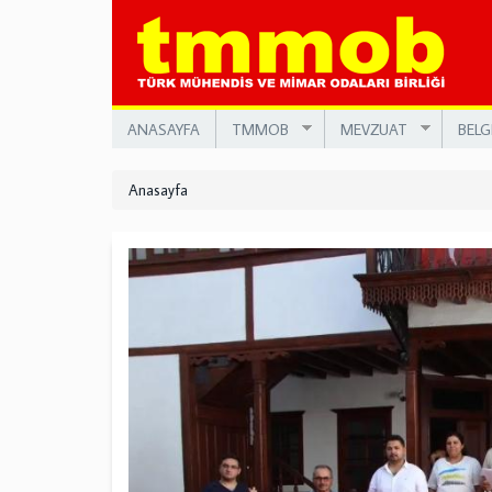
Ana
içeriğe
atla
ANASAYFA
TMMOB
MEVZUAT
BELG
Anasayfa