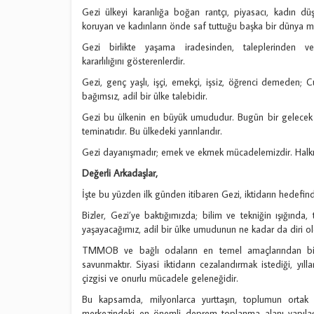
Gezi ülkeyi karanlığa boğan rantçı, piyasacı, kadın düş
koruyan ve kadınların önde saf tuttuğu başka bir dünya m
Gezi birlikte yaşama iradesinden, taleplerinde
kararlılığını gösterenlerdir.
Gezi, genç yaşlı, işçi, emekçi, işsiz, öğrenci demeden; Cum
bağımsız, adil bir ülke talebidir.
Gezi bu ülkenin en büyük umududur. Bugün bir gelecek b
teminatıdır. Bu ülkedeki yarınlarıdır.
Gezi dayanışmadır; emek ve ekmek mücadelemizdir. Halkın
Değerli Arkadaşlar,
İşte bu yüzden ilk günden itibaren Gezi, iktidarın hedefind
Bizler, Gezi’ye baktığımızda; bilim ve tekniğin ışığında, 
yaşayacağımız, adil bir ülke umudunun ne kadar da diri 
TMMOB ve bağlı odaların en temel amaçlarından biri, 
savunmaktır. Siyasi iktidarın cezalandırmak istediği, yı
çizgisi ve onurlu mücadele geleneğidir.
Bu kapsamda, milyonlarca yurttaşın, toplumun ortak 
merkezindeki en önemli deprem toplanma alanı yapıla