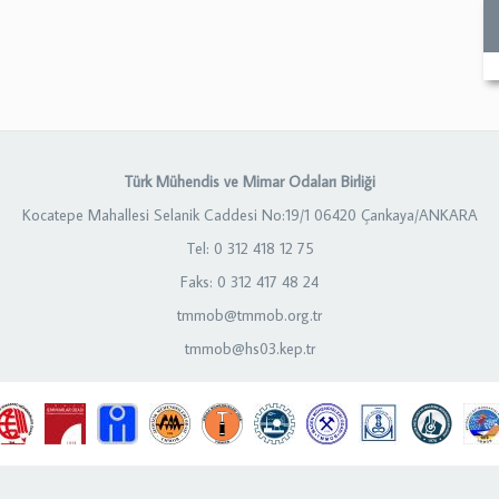
Türk Mühendis ve Mimar Odaları Birliği
Kocatepe Mahallesi Selanik Caddesi No:19/1 06420 Çankaya/ANKARA
Tel: 0 312 418 12 75
Faks: 0 312 417 48 24
tmmob@tmmob.org.tr
tmmob@hs03.kep.tr