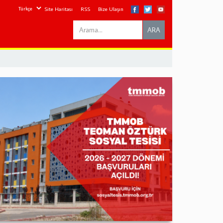
Site Haritası
RSS
Bize Ulaşın
Search
ARA
this
site