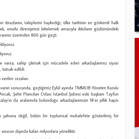
itirazlarını, taleplerini haykırdığı; ülke tarihinin en görkemli halk
mek, onurlu direnişimizi lekelemek amacıyla iktidarın güdümündeki
rarının üzerinden 800 gün geçti.
kliyoruz.
iyoruz.
 ne varsa, sahip çıkmak için mücadele eden arkadaşlarımız siyasi
 tutsak edildi.
verilen cezaları.
 davanın sonucunda, geçtiğimiz Eylül ayında TMMOB Yönetim Kurulu
 Ancak, Şehir Plancıları Odası İstanbul Şubesi eski başkanı Tayfun
y’ın da aralarında bulunduğu arkadaşlarımızın 18’er yıllık hapis
ın şahsına değil, bütün bir toplumsal muhalefete gösterilmiş bir
 avucun dışında kalan milyonlara yöneliktir.