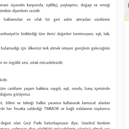
manı siyasetin karşısında; eşitlikçi, paylaşımcı, doğayı ve emeği
ümkün diyenlerin sesidir.
n ve haklarından en ufak bir geri adım atmadan sürdürme
huriyet’in biriktirdiği tüm ilerici değerleri benimseyen; eşit, laik,
ulamadığı için ülkemizi terk etmek isteyen gençlerin geleceğinin
 en örgütlü sesi, ortak mücadelesidir.
edir.
tüm canlıların yaşam hakkına saygılı, eşit, onurlu, barış içerisinde
olduğunu görüyoruz.
bilimi ve tekniği halkın yararına kullanarak kamusal alanları
llardır her fırsatta saldırdığı TMMOB ve bağlı odalarının toplumcu
değeri olan Gezi Parkı betonlaşmasın diye, İstanbul kentinin
şmaya açılmasın diye yürüttüğü mücadelenin sözcüsü olmak suç