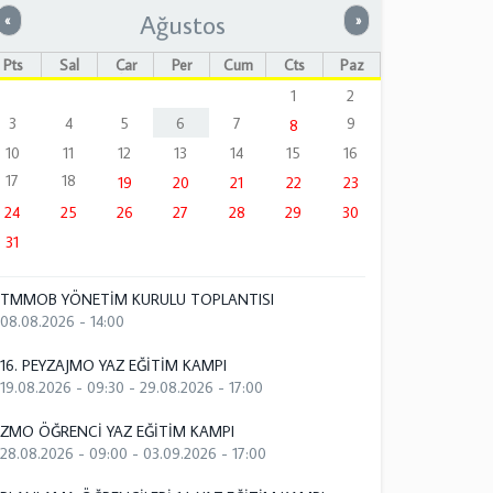
Ağustos
Önceki
Sonraki
«
»
Pts
Sal
Çar
Per
Cum
Cts
Paz
1
2
3
4
5
6
7
9
8
10
11
12
13
14
15
16
17
18
19
20
21
22
23
24
25
26
27
28
29
30
31
TMMOB YÖNETİM KURULU TOPLANTISI
08.08.2026 - 14:00
16. PEYZAJMO YAZ EĞİTİM KAMPI
19.08.2026 - 09:30
-
29.08.2026 - 17:00
ZMO ÖĞRENCİ YAZ EĞİTİM KAMPI
28.08.2026 - 09:00
-
03.09.2026 - 17:00