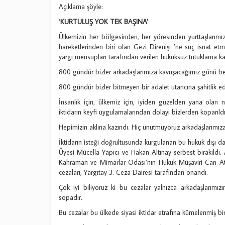
Açıklama şöyle:
‘KURTULUŞ YOK TEK BAŞINA’
Ülkemizin her bölgesinden, her yöresinden yurttaşlarımızın 
hareketlerinden biri olan Gezi Direnişi ’ne suç isnat et
yargı mensupları tarafından verilen hukuksuz tutuklama ka
800 gündür bizler arkadaşlarımıza kavuşacağımız günü be
800 gündür bizler bitmeyen bir adalet utancına şahitlik ed
İnsanlık için, ülkemiz için, iyiden güzelden yana olan
iktidarın keyfi uygulamalarından dolayı bizlerden koparıldı,
Hepimizin aklına kazındı. Hiç unutmuyoruz arkadaşlarımıza 
İktidarın isteği doğrultusunda kurgulanan bu hukuk dışı
Üyesi Mücella Yapıcı ve Hakan Altınay serbest bırakıldı.
Kahraman ve Mimarlar Odası’nın Hukuk Müşaviri Can Atala
cezaları, Yargıtay 3. Ceza Dairesi tarafından onandı.
Çok iyi biliyoruz ki bu cezalar yalnızca arkadaşlarımız
sopadır.
Bu cezalar bu ülkede siyasi iktidar etrafına kümelenmiş bir