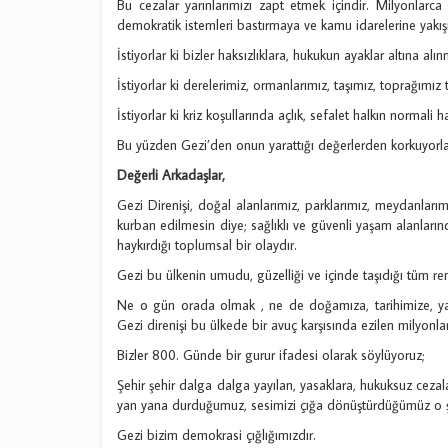
Bu cezalar yarınlarımızı zapt etmek içindir. Milyonlarca
demokratik istemleri bastırmaya ve kamu idarelerine yakı
İstiyorlar ki bizler haksızlıklara, hukukun ayaklar altına al
İstiyorlar ki derelerimiz, ormanlarımız, taşımız, toprağımız 
İstiyorlar ki kriz koşullarında açlık, sefalet halkın normali 
Bu yüzden Gezi’den onun yarattığı değerlerden korkuyorla
Değerli Arkadaşlar,
Gezi Direnişi, doğal alanlarımız, parklarımız, meydanları
kurban edilmesin diye; sağlıklı ve güvenli yaşam alanlarınd
haykırdığı toplumsal bir olaydır.
Gezi bu ülkenin umudu, güzelliği ve içinde taşıdığı tüm renk
Ne o gün orada olmak , ne de doğamıza, tarihimize, yaş
Gezi direnişi bu ülkede bir avuç karşısında ezilen milyonla
Bizler 800. Günde bir gurur ifadesi olarak söylüyoruz;
Şehir şehir dalga dalga yayılan, yasaklara, hukuksuz cezalar
yan yana durduğumuz, sesimizi çığa dönüştürdüğümüz o şan
Gezi bizim demokrasi çığlığımızdır.