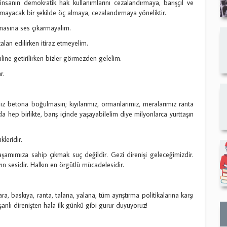
 insanın demokratik hak kullanımlarını cezalandırmaya, barışçıl ve
şmayacak bir şekilde öç almaya, cezalandırmaya yöneliktir.
ınmasına ses çıkarmayalım.
talan edilirken itiraz etmeyelim.
haline getirilirken bizler görmezden gelelim.
r.
mız betona boğulmasın; kıyılarımız, ormanlarımız, meralarımız ranta
a hep birlikte, barış içinde yaşayabilelim diye milyonlarca yurttaşın
leridir.
amımıza sahip çıkmak suç değildir. Gezi direnişi geleceğimizdir.
rın sesidir. Halkın en örgütlü mücadelesidir.
a, baskıya, ranta, talana, yalana, tüm ayrıştırma politikalarına karşı
lı direnişten hala ilk günkü gibi gurur duyuyoruz!